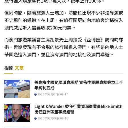
旅行團入境旅客有149.7萬人次，按年上升100%。
但同時間，隨着旅遊人士增加，坊間也出現不少非法導遊或
不守規則的導遊。在上周，有旅行團更向內地旅客訛稱進入
澳門威尼斯人需要收取200元門票。
而澳門旅遊業議會主席胡景光上周接受《亞博匯》訪問時亦
指，近期發現有不合規的旅行團進入澳門，有些是內地人士
帶團遊進入澳門，並且沒有澳門的地接社及澳門導遊。
相關
文章
美高梅中國兌現派息承諾 宣佈中期股息相等於上半
年純利五成
2026年08月07日 09:47
Light & Wonder 委任行業資深從業員Mike Smith
出任亞洲區董事總經理
2026年08月06日 09:46