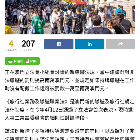
4
207
SHARES
VIEWS
正在澳門立法會小組會討論的新導遊法規，當中建議針對非
法導遊的罰則提高兩萬澳門元，並規定如果持牌導遊在工作
時沒有配戴工作證可被罰款一萬至兩萬澳門元。
《旅行社業務及導遊職業法》是澳門新的導遊及旅行社規定
法律制度，在今年4月12日通過了立法會首次表決，現時進
入第二常設委員會的細則性討論階段。
該法例新增了多項持牌導遊需要遵守的守則，以及調升了非
法導遊的罰則。該法案規定，只有持有由遊遊局發出的導遊