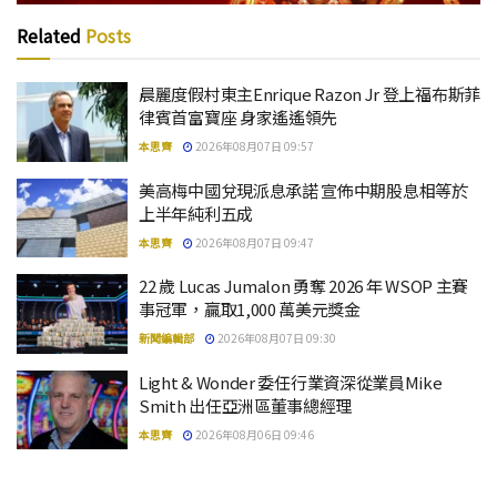
Related
Posts
晨麗度假村東主Enrique Razon Jr 登上福布斯菲
律賓首富寶座 身家遙遙領先
本思齊
2026年08月07日 09:57
美高梅中國兌現派息承諾 宣佈中期股息相等於
上半年純利五成
本思齊
2026年08月07日 09:47
22 歲 Lucas Jumalon 勇奪 2026 年 WSOP 主賽
事冠軍，贏取1,000 萬美元獎金
新聞編輯部
2026年08月07日 09:30
Light & Wonder 委任行業資深從業員Mike
Smith 出任亞洲區董事總經理
本思齊
2026年08月06日 09:46