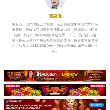
陳嘉俊
擁有五年澳門傳媒工作經驗，有足夠經驗編寫澳門本地時
事新聞。Pierce在過去五年任職於力報，曾編寫本地時事
新聞、博彩新聞及相關的專題報導，亦有一定的拍攝經
驗。Pierce曾於力報晉升為採訪副主任，負責安排記者採
訪工作及安排新聞報導內容。Pierce畢業於澳門大學中文
系。