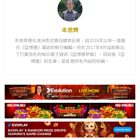
本思齊
本思齊曾在澳洲悉尼擔任體育記者，自2016年以來一直擔
任《亞博匯》雜誌的執行編輯。他於2017年4月協助推出
了行業領先的每日電子通訊《亞博匯早報》，目前是《亞
博匯》的主筆，並負責所有內容的校編。