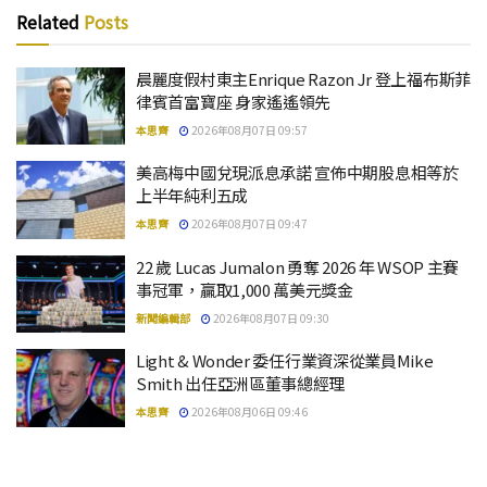
Related
Posts
晨麗度假村東主Enrique Razon Jr 登上福布斯菲
律賓首富寶座 身家遙遙領先
本思齊
2026年08月07日 09:57
美高梅中國兌現派息承諾 宣佈中期股息相等於
上半年純利五成
本思齊
2026年08月07日 09:47
22 歲 Lucas Jumalon 勇奪 2026 年 WSOP 主賽
事冠軍，贏取1,000 萬美元獎金
新聞編輯部
2026年08月07日 09:30
Light & Wonder 委任行業資深從業員Mike
Smith 出任亞洲區董事總經理
本思齊
2026年08月06日 09:46