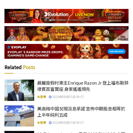
Related
Posts
晨麗度假村東主Enrique Razon Jr 登上福布斯菲
律賓首富寶座 身家遙遙領先
本思齊
2026年08月07日 09:57
美高梅中國兌現派息承諾 宣佈中期股息相等於
上半年純利五成
本思齊
2026年08月07日 09:47