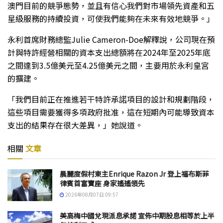
澳門目前的競爭態勢，並且有信心我們對市場領先資產和五
星級服務的持續投資，可使我們能夠在未來有效地競爭。」
永利首席財務總監Julie Cameron-Doe解釋說，公司現在預
計與特許經營相關的資本支出總額將在2024年至2025年底
之間達到3.5億美元至4.25億美元之間，主要用於永利皇宮
的擴建。
「我們目前正在推進若干特許承諾項目的設計和規劃階段，
這些項目需要獲得多項政府批准，這在短期內可能導致資本
支出的結果存在很大差異，」她說道。
相關
文章
晨麗度假村東主Enrique Razon Jr 登上福布斯菲
律賓首富寶座 身家遙遙領先
2026年08月07日 09:57
美高梅中國兌現派息承諾 宣佈中期股息相等於上半