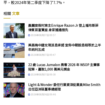
平，較2024年第二季度下降了7.7%。
相關
文章
晨麗度假村東主Enrique Razon Jr 登上福布斯菲
律賓首富寶座 身家遙遙領先
2026年08月07日 09:57
美高梅中國兌現派息承諾 宣佈中期股息相等於上半
年純利五成
2026年08月07日 09:47
22 歲 Lucas Jumalon 勇奪 2026 年 WSOP 主賽事
冠軍，贏取1,000 萬美元獎金
2026年08月07日 09:30
Light & Wonder 委任行業資深從業員Mike Smith
出任亞洲區董事總經理
2026年08月06日 09:46