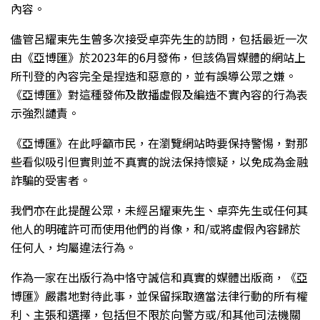
內容。
儘管呂耀東先生曾多次接受卓弈先生的訪問，包括最近一次
由《亞博匯》於2023年的6月發佈，但該偽冒媒體的網站上
所刊登的內容完全是捏造和惡意的，並有誤導公眾之嫌。
《亞博匯》對這種發佈及散播虛假及編造不實內容的行為表
示強烈譴責。
《亞博匯》在此呼籲市民，在瀏覽網站時要保持警惕，對那
些看似吸引但實則並不真實的說法保持懷疑，以免成為金融
詐騙的受害者。
我們亦在此提醒公眾，未經呂耀東先生、卓弈先生或任何其
他人的明確許可而使用他們的肖像，和/或將虛假內容歸於
任何人，均屬違法行為。
作為一家在出版行為中恪守誠信和真實的媒體出版商，《亞
博匯》嚴肅地對待此事，並保留採取適當法律行動的所有權
利、主張和選擇，包括但不限於向警方或/和其他司法機關