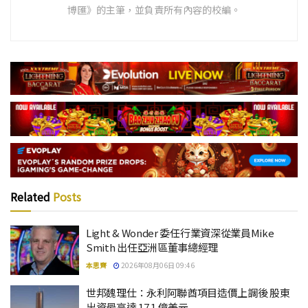
博匯》的主筆，並負責所有內容的校編。
Related
Posts
Light & Wonder 委任行業資深從業員Mike
Smith 出任亞洲區董事總經理
本思齊
2026年08月06日 09:46
世邦魏理仕：永利阿聯酋項目造價上調後 股東
出資最高達 17.1 億美元