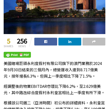
5
256
SHARES
VIEWS
美國賭場巨頭永利度假村有限公司旗下的澳門業務於2024
年9月30日結束的三個月內，總營運收入達到8.717億美
元，按年增長6.3%，但與上一季度相比下降了1.5%。
經調整後的物業EBITDAR亦環比下降6.2%，至2.629億美
元，其中路氹綜合度假村永利皇宮相比上一季度有所下滑。
根據該公司週二（亞洲時間）初公布的詳細資料，永利皇宮
的總營運收入按年下降0.9%，按季下降5.1%，至5.198億美