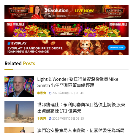
Related
Posts
Light & Wonder 委任行業資深從業員Mike
Smith 出任亞洲區董事總經理
本思齊
2026年08月06日 09:46
世邦魏理仕：永利阿聯酋項目造價上調後 股東
出資最高達 17.1 億美元
本思齊
2026年08月06日 09:35
澳門治安警察局人事變動，伍素萍委任為新局