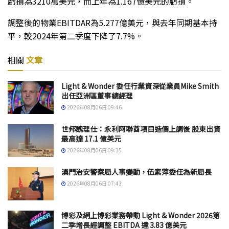
虧損為3210萬美元，而上年為1.167億美元的虧損。
調整後的物業EBITDAR為5.277億美元，與去年同期基本持
平，較2024年第二季度下降了7.7%。
相關
文章
Light & Wonder 委任行業資深從業員Mike Smith
出任亞洲區董事總經理
2026年08月06日 09:46
世邦魏理仕：永利阿聯酋項目造價上調後 股東出資
最高達 17.1 億美元
2026年08月06日 09:35
澳門治安警察局人事變動，伍素萍委任為新局長
2026年08月06日 07:43
博彩及網上博彩業務帶動 Light & Wonder 2026第
二季增長經調整 EBITDA 達 3.83 億美元