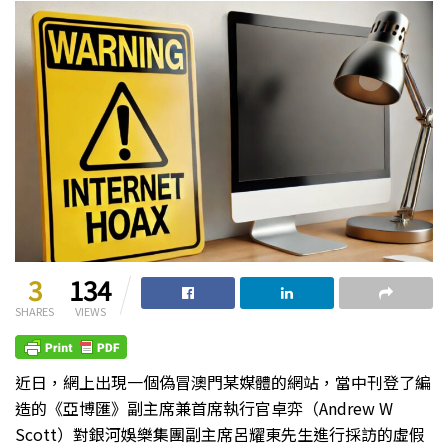
3
134
SHARES
VIEWS
近日，網上出現一個偽冒澳門某媒體的網站，當中刊登了編
造的《亞博匯》副主席兼首席執行官卓弈（Andrew W
Scott）對銀河娛樂集團副主席呂耀東先生進行採訪的虛假