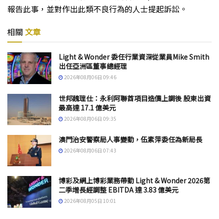
報告此事，並對作出此類不良行為的人士提起訴訟。
相關
文章
Light & Wonder 委任行業資深從業員Mike Smith
出任亞洲區董事總經理
2026年08月06日 09:46
世邦魏理仕：永利阿聯酋項目造價上調後 股東出資
最高達 17.1 億美元
2026年08月06日 09:35
澳門治安警察局人事變動，伍素萍委任為新局長
2026年08月06日 07:43
博彩及網上博彩業務帶動 Light & Wonder 2026第
二季增長經調整 EBITDA 達 3.83 億美元
2026年08月05日 10:01