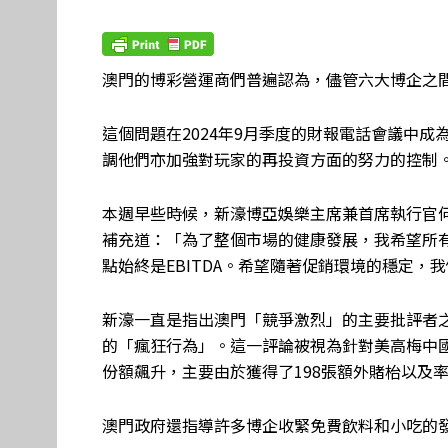
澳門的博彩營運商們普遍認為，儘管六大博企之
這個問題在2024年9月季度的財報電話會議中
調他們亦加強對玩家的再投資方面的努力的控制
本週早些時候，新濠博亞娛樂主席兼首席執行官
補充道：「為了整個市場的健康發展，我希望所
點始終是EBITDA。希望隨著促銷環境的穩定，我
新濠一直是指出澳門「競爭激烈」的主要批評者
的「瘋狂行為」。這一評論被視為針對美高梅中國
份額飆升，主要由於獲得了198張額外賭枱以及
澳門政府還指導許多博企收緊免費飲料和小吃的