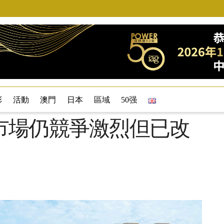
彩
活動
澳門
日本
區域
50强
市場仍競爭激烈但已改