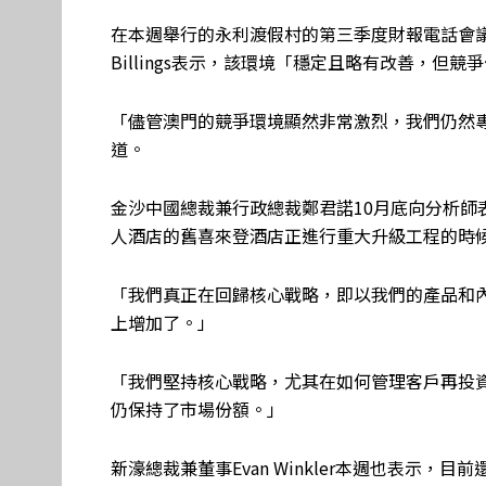
在本週舉行的永利渡假村的第三季度財報電話會議
Billings表示，該環境「穩定且略有改善，但競
「儘管澳門的競爭環境顯然非常激烈，我們仍然專
道。
金沙中國總裁兼行政總裁鄭君諾10月底向分析師
人酒店的舊喜來登酒店正進行重大升級工程的時
「我們真正在回歸核心戰略，即以我們的產品和
上增加了。」
「我們堅持核心戰略，尤其在如何管理客戶再投
仍保持了市場份額。」
新濠總裁兼董事Evan Winkler本週也表示