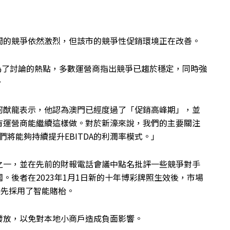
間的競爭依然激烈，但該市的競爭性促銷環境正在改善。
成為了討論的熱點，多數運營商指出競爭已趨於穩定，同時強
。
何猷龍表示，他認為澳門已經度過了「促銷高峰期」，並
有運營商能繼續這樣做。對於新濠來說，我們的主要關注
們將能夠持續提升EBITDA的利潤率模式。」
之一，並在先前的財報電話會議中點名批評一些競爭對手
。後者在2023年1月1日新的十年博彩牌照生效後，市場
率先採用了智能賭枱。
發放，以免對本地小商戶造成負面影響。