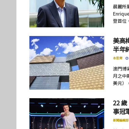
晨麗所屬母
Enriq
登首位
美高
半年
本思齊
澳門博彩
月之中期
美元）
22 歲
事冠軍
新聞編輯部