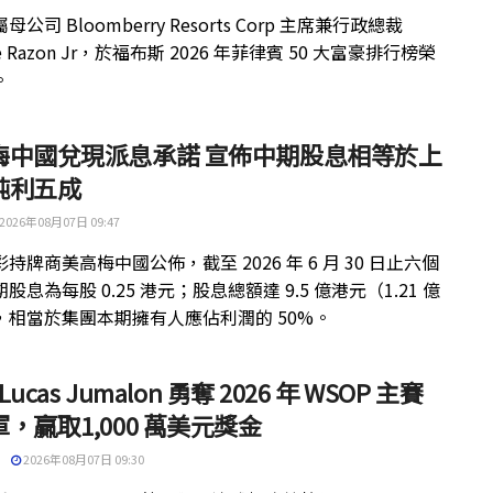
公司 Bloomberry Resorts Corp 主席兼行政總裁
ue Razon Jr，於福布斯 2026 年菲律賓 50 大富豪排行榜榮
。
梅中國兌現派息承諾 宣佈中期股息相等於上
純利五成
2026年08月07日 09:47
持牌商美高梅中國公佈，截至 2026 年 6 月 30 日止六個
股息為每股 0.25 港元；股息總額達 9.5 億港元（1.21 億
，相當於集團本期擁有人應佔利潤的 50%。
 Lucas Jumalon 勇奪 2026 年 WSOP 主賽
，贏取1,000 萬美元獎金
2026年08月07日 09:30