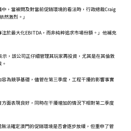
中，當被問及對當前促銷環境的看法時，行政總裁Craig
爭依然激烈。」
注於最大化EBITDA，而非純粹追求市場份額。」他補充
表示，該公司正仔細管理其玩家再投資，尤其是在其倫敦
候。
內容為競爭基礎，儘管在第三季度，工程干擾的影響事實
資方面表現良好，同時在干擾增加的情況下相對第二季度
，目前還無法確定澳門的促銷環境是否會逐步放緩，但重申了管