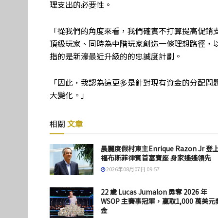
理支出的必要性。
「從我們的角度來看，我們確實不打算提高促銷
頂級玩家、同時為中階玩家創造一條理想路徑，
指的是新濠最近升級的的忠誠度計劃。
「因此，我認為這更多是針對現有資金的分配問
大變化。」
相關
文章
晨麗度假村東主Enrique Razon Jr 登
福布斯菲律賓首富寶座 身家遙遙領先
2026年08月07日 09:57
22 歲 Lucas Jumalon 勇奪 2026 年
WSOP 主賽事冠軍，贏取1,000 萬美元
金