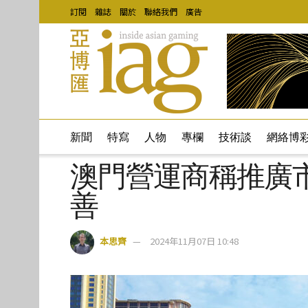
訂閱
雜誌
關於
聯絡我們
廣告
新聞
特寫
人物
專欄
技術談
網絡博
澳門營運商稱推廣
善
本思齊
2024年11月07日 10:48