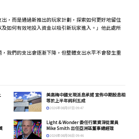
支出，而是通過新推出的玩家計劃，探索如何更好地留住
以及如何有效地投入資金以吸引新玩家進入。」他此處所
題，我們的支出會逐漸下降，但整體支出水平不會發生重
上
美高梅中國兌現派息承諾 宣佈中期股息相
等於上半年純利五成
2026年08月07日 09:47
Light & Wonder 委任行業資深從業員
獎
Mike Smith 出任亞洲區董事總經理
2026年08月06日 09:46