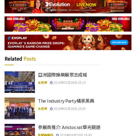
Related
Posts
亞洲國際娛樂展眾志成城
本思齊
2026年05月28日 18:23
The Industry Party橘承黑典
本思齊
2026年05月28日 18:00
參展商推介: Aristocrat華光競遊
新聞編輯部
2026年04月29日 18:49