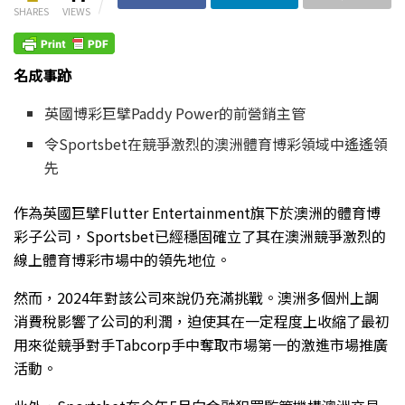
SHARES
VIEWS
名成事跡
英國博彩巨擘Paddy Power的前營銷主管
令Sportsbet在競爭激烈的澳洲體育博彩領域中遙遙領
先
作為英國巨擘Flutter Entertainment旗下於澳洲的體育博
彩子公司，Sportsbet已經穩固確立了其在澳洲競爭激烈的
線上體育博彩市場中的領先地位。
然而，2024年對該公司來說仍充滿挑戰。澳洲多個州上調
消費稅影響了公司的利潤，迫使其在一定程度上收縮了最初
用來從競爭對手Tabcorp手中奪取市場第一的激進市場推廣
活動。