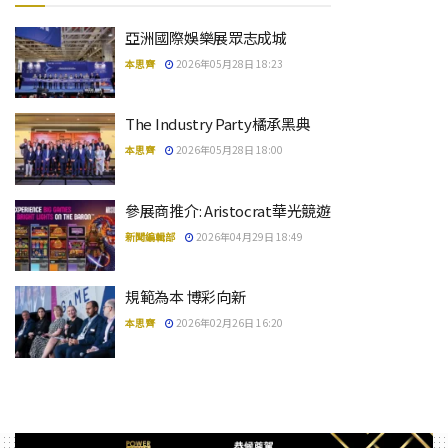
亞洲國際娛樂展眾志成城
本思齊
2026年05月28日 18:23
The Industry Party橘承黑典
本思齊
2026年05月28日 18:00
參展商推介: Aristocrat華光競遊
新聞編輯部
2026年04月29日 18:49
規範為本 博彩向新
本思齊
2026年02月26日 16:20