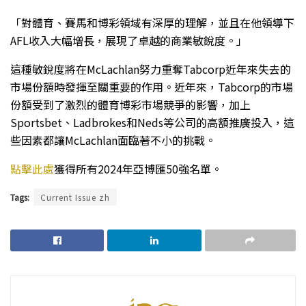
「對體育、賽馬和博彩領域有深厚的理解，並且在他領導下
AFL收入大幅增長，展現了卓越的商業敏銳度。」
這種敏銳度將在McLachlan努力重奪Tabcorp近年來失去的
市場份額時發揮至關重要的作用。近年來，Tabcorp的市場
份額受到了激烈的體育博彩市場競爭的影響，加上
Sportsbet、Ladbrokes和Neds等公司的高額推廣投入，這
些因素都讓McLachlan面臨著不小的挑戰。
點擊此處
獲得所有2024年亞博匯50強名單。
Tags:
Current Issue zh