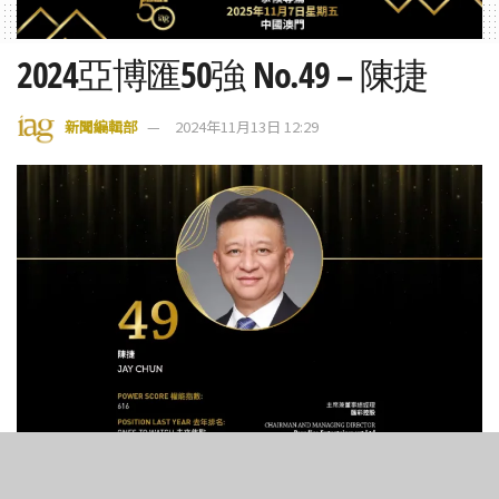
2024亞博匯50強 No.49 – 陳捷
新聞編輯部
2024年11月13日 12:29
3
166