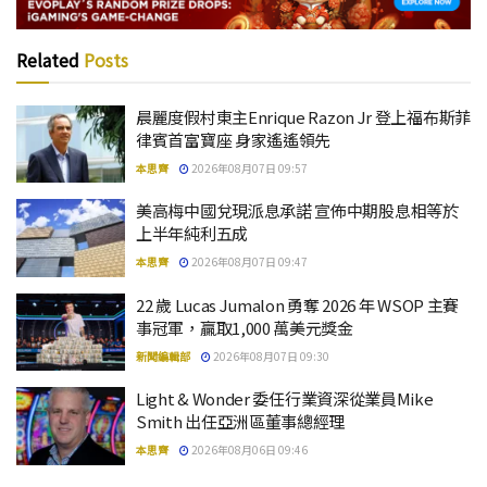
Related
Posts
晨麗度假村東主Enrique Razon Jr 登上福布斯菲
律賓首富寶座 身家遙遙領先
本思齊
2026年08月07日 09:57
美高梅中國兌現派息承諾 宣佈中期股息相等於
上半年純利五成
本思齊
2026年08月07日 09:47
22 歲 Lucas Jumalon 勇奪 2026 年 WSOP 主賽
事冠軍，贏取1,000 萬美元獎金
新聞編輯部
2026年08月07日 09:30
Light & Wonder 委任行業資深從業員Mike
Smith 出任亞洲區董事總經理
本思齊
2026年08月06日 09:46