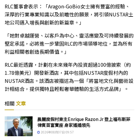
RLC董事會表示：「Aragon-GoBio女士擁有豐富的經驗、
深厚的行業專業知識以及前瞻性的願景，將引領NUSTAR土
地公司邁入增長與創新的新篇章。」
「她對卓越運營、以客戶為中心、靈活應變及可持續發展的
堅定承諾，必將進一步鞏固RLC的市場領導地位，並為所有
利益相關者創造長期價值。」
RLC最近透露，計劃在未來幾年內投資超過100億披索（約
1.78億美元）開發新酒店，其中包括NUSTAR度假村內的
NUSTAR酒店。該酒店被描述為一個「將當地文化與藝術設
計相結合，提供獨特且輕鬆奢華體驗的生活方式品牌」。
相關
文章
晨麗度假村東主Enrique Razon Jr 登上福布斯菲
律賓首富寶座 身家遙遙領先
2026年08月07日 09:57