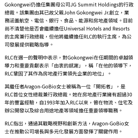
Gokongwei仍擔任集團母公司JG Summit Holdings的行政
總裁。該集團由其已故父親John Gokongwei Jr.創立，業
務涵蓋航空、電信、銀行、食品、能源和房地產領域。目前
尚不清楚他是否會繼續擔任Universal Hotels and Resorts
的主席兼行政總裁，但他將繼續擔任RLC的執行主席，為公
司發展提供戰略指導。
RLC在週一的聲明中表示，對Gokongwei在任期間的卓越領
導力和重要貢獻表示「由衷的感謝」，稱「在他的領導下，
RLC鞏固了其作為房地產行業領先企業的地位」。
其繼任者Aragon-GoBio女士被稱為一位「開拓者」，是
RLC首位女性總裁兼行政總裁。她在房地產行業擁有超過30
年的豐富經驗，自1993年加入RLC以來，曾在物流、住宅及
辦公開發以及綜合用途地產等領域擔任重要領導職務。
RLC指出，通過其戰略視野和創新方法，Aragon-GoBio女
士在推動公司增長與多元化發展方面發揮了關鍵作用。