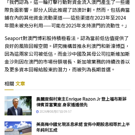
「我們認為，這一輪打擊行動對資金流入澳門產生了一些邊
際負面影響，部分人因此推遲了訪澳計劃。然而，包括典當
鋪在內的其他資金流動渠道——這些渠道在2023年至2024
年間未被充分利用——可能在2025年支持澳門的流動性。」
Seaport對澳門博彩股持積極看法，認為當前低估值提供了
良好的風險回報空間。研究機構首推永利澳門和新濠博亞，
因為這兩家公司被低估，而金沙中國及其母公司拉斯維加斯
金沙則因在澳門的市場份額增長、新加坡業務的持續改善以
及更多資本回報給股東的潛力，而被列為長期首選。
相關
文章
晨麗度假村東主Enrique Razon Jr 登上福布斯菲
律賓首富寶座 身家遙遙領先
2026年08月07日 09:57
美高梅中國兌現派息承諾 宣佈中期股息相等於上半
年純利五成