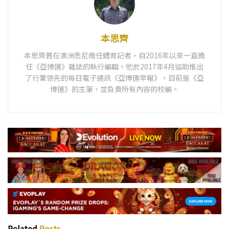
本思齊
本思齊曾在澳洲悉尼擔任體育記者，自2016年以來一直擔
任《亞博匯》雜誌的執行編輯。他於2017年4月協助推出
了行業領先的每日電子通訊《亞博匯早報》，目前是《亞
博匯》的主筆，並負責所有內容的校編。
Related
Posts