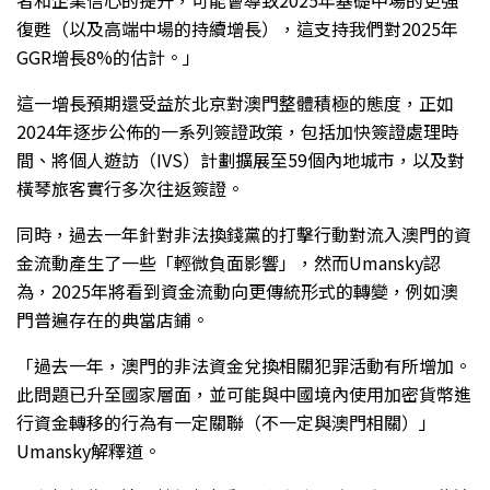
者和企業信心的提升，可能會導致2025年基礎中場的更強
復甦（以及高端中場的持續增長），這支持我們對2025年
GGR增長8%的估計。」
這一增長預期還受益於北京對澳門整體積極的態度，正如
2024年逐步公佈的一系列簽證政策，包括加快簽證處理時
間、將個人遊訪（IVS）計劃擴展至59個內地城市，以及對
橫琴旅客實行多次往返簽證。
同時，過去一年針對非法換錢黨的打擊行動對流入澳門的資
金流動產生了一些「輕微負面影響」，然而Umansky認
為，2025年將看到資金流動向更傳統形式的轉變，例如澳
門普遍存在的典當店鋪。
「過去一年，澳門的非法資金兌換相關犯罪活動有所增加。
此問題已升至國家層面，並可能與中國境內使用加密貨幣進
行資金轉移的行為有一定關聯（不一定與澳門相關）」
Umansky解釋道。