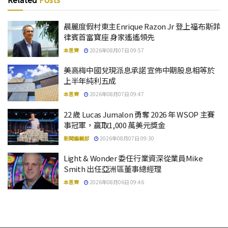
晨麗度假村東主Enrique Razon Jr 登上福布斯菲
律賓首富寶座 身家遙遙領先
本思齊
2026年08月07日 09:57
美高梅中國兌現派息承諾 宣佈中期股息相等於
上半年純利五成
本思齊
2026年08月07日 09:47
22 歲 Lucas Jumalon 勇奪 2026 年 WSOP 主賽
事冠軍，贏取1,000 萬美元獎金
新聞編輯部
2026年08月07日 09:30
Light & Wonder 委任行業資深從業員Mike
Smith 出任亞洲區董事總經理
本思齊
2026年08月06日 09:46