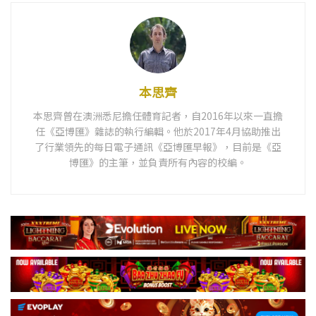
本思齊
本思齊曾在澳洲悉尼擔任體育記者，自2016年以來一直擔
任《亞博匯》雜誌的執行編輯。他於2017年4月協助推出
了行業領先的每日電子通訊《亞博匯早報》，目前是《亞
博匯》的主筆，並負責所有內容的校編。