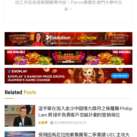
訪工作及安排新聞報導內容。Pierce畢業於澳門大學中文
系。
Related
Posts
温宇豪在加入金沙中國僅九個月之後離職 Philip
Lam 將接手負責客戶忠誠計劃的營銷崗位
本思齊
2026年08月10日 09:59
受岡田馬尼拉拖累集團第二季業績 UEC 主攻大