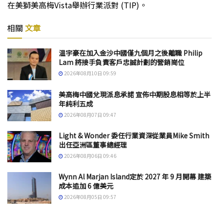
在美獅美高梅Vista舉辦行業派對 (TIP)。
相關
文章
温宇豪在加入金沙中國僅九個月之後離職 Philip
Lam 將接手負責客戶忠誠計劃的營銷崗位
2026年08月10日 09:59
美高梅中國兌現派息承諾 宣佈中期股息相等於上半
年純利五成
2026年08月07日 09:47
Light & Wonder 委任行業資深從業員Mike Smith
出任亞洲區董事總經理
2026年08月06日 09:46
Wynn Al Marjan Island定於 2027 年 9 月開幕 建築
成本追加 6 億美元
2026年08月05日 09:57