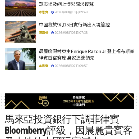
眾市場及網上博彩謀求復蘇
本思齊
2026年08月10日 09:49
中國將於9月15日實行新出入境管控
陳嘉俊
2026年08月08日 07:38
晨麗度假村東主Enrique Razon Jr 登上福布斯菲
律賓首富寶座 身家遙遙領先
本思齊
2026年08月07日 09:57
馬來亞投資銀行下調菲律賓
Bloomberry評級，因晨麗貴賓客