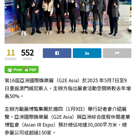
11
552
SHARES
VIEWS
第16屆亞洲國際娛樂展（G2E Asia）於2025 年5月7日至9
日重返澳門威尼斯人，主辦方指出展會活動空間將較去年增
長50%。
主辦方勵展博覧集團於週四（1月9日）舉行記者會介紹展
覽。亞洲國際娛樂展（G2E Asia）與亞洲綜合度假休閒產業
博監會（Asian IR Expo）預計總佔地達30,000平方米，總
參展公司或超過150家。