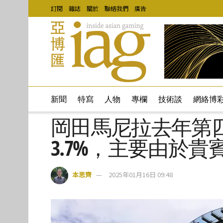
訂閱
雜誌
關於
聯絡我們
廣告
新聞
特寫
人物
專欄
技術談
網絡博
岡田馬尼拉去年第
3.7%，主要由於貴
本思齊
2025年01月16日 09:48