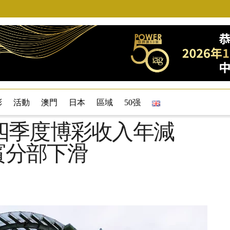
彩
活動
澳門
日本
區域
50强
四季度博彩收入年減
賓分部下滑