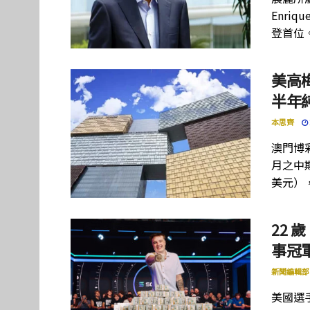
Enriq
登首位
美高
半年
本思齊
澳門博彩
月之中期
美元）
22 歲
事冠軍
新聞編輯部
美國選手