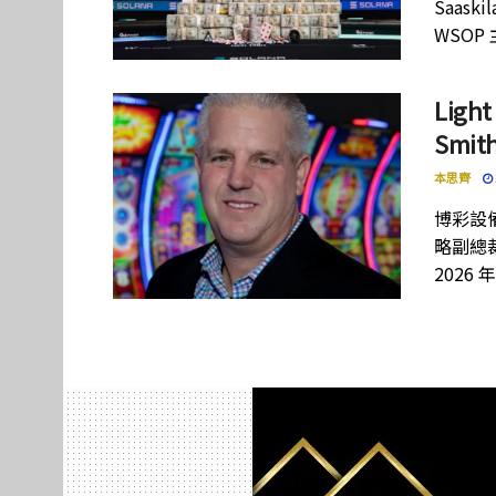
Saas
WSOP
Lig
Smi
本思齊
博彩設備
略副總裁
2026 