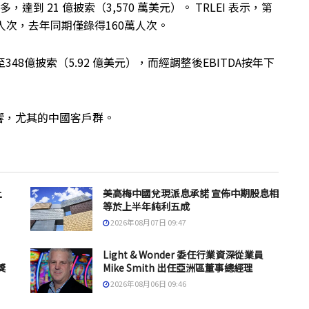
，達到 21 億披索（3,570 萬美元）。 TRLEI 表示，第
人次，去年同期僅錄得160萬人次。
348億披索（5.92 億美元），而經調整後EBITDA按年下
響，尤其的中國客戶群。
上
美高梅中國兌現派息承諾 宣佈中期股息相
等於上半年純利五成
2026年08月07日 09:47
Light & Wonder 委任行業資深從業員
獎
Mike Smith 出任亞洲區董事總經理
2026年08月06日 09:46