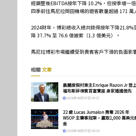
經調整後EBITDA按年下降 10.2%，但按季增一倍多
四季前往馬尼拉岡田機場的遊客數量超過 171 萬
2024財年，博彩總收入總共錄得按年下降21.8%至
降 37.7% 至 76.6 億披索（1.3 億美元）。
馬尼拉博彩市場繼續受到貴賓客戶下滑的負面影
相關
文章
晨麗度假村東主Enrique Razon Jr 登
福布斯菲律賓首富寶座 身家遙遙領先
2026年08月07日 09:57
22 歲 Lucas Jumalon 勇奪 2026 年
WSOP 主賽事冠軍，贏取1,000 萬美元
金
2026年08月07日 09:30