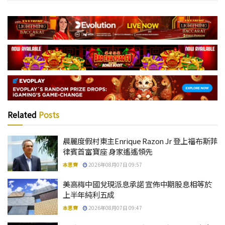
Related
Posts
晨麗度假村東主Enrique Razon Jr 登上福布斯菲
律賓首富寶座 身家遙遙領先
本思齊
2026年08月07日 09:57
美高梅中國兌現派息承諾 宣佈中期股息相等於
上半年純利五成
本思齊
2026年08月07日 09:47