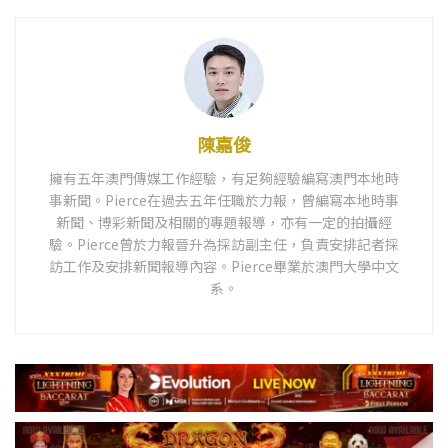
陳嘉俊
擁有五年澳門傳媒工作經驗，有足夠經驗編寫澳門本地時
事新聞。Pierce在過去五年任職於力報，曾編寫本地時事
新聞、博彩新聞及相關的專題報導，亦有一定的拍攝經
驗。Pierce曾於力報晉升為採訪副主任，負責安排記者採
訪工作及安排新聞報導內容。Pierce畢業於澳門大學中文
系。