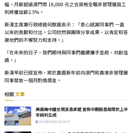
幅。月薪超過澳門幣 16,000 元之合資格全職非管理層員工
則將獲加薪2.5%。
新濠主席兼行政總裁何猷龍表示：「衷心感謝同事們 一直
以來的貢獻和付出。公司欣然與團隊分享成果，以肯定和答
謝他們的不懈努力和支持。」
「在未來的日子，我們期待與同事們繼續攜手並肩，共創佳
績。」
新濠早前已經宣佈，將於農曆新年前向澳門和香港非管理層
同事發放一個月酌情獎金。
相關
文章
美高梅中國兌現派息承諾 宣佈中期股息相等於上半
年純利五成
2026年08月07日 09:47