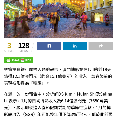
3
128
SHARES
VIEWS
根據投資銀行摩根大通的報告，澳門博彩業在1月的前19天
錄得12.1億澳門元（約合15.1億美元）的收入，該春節前的
表現被形容為「穩定」。
在週一的一份報告中，分析師DS Kim、Mufan Shi及Selina
Li 表示，1月的日均博彩收入為6.14億澳門元（7650萬美
元），顯示即便進入春節假期前期的季節性疲軟，1月的博
彩總收入（GGR）年可能按年僅下降3%至4%，低於此前預