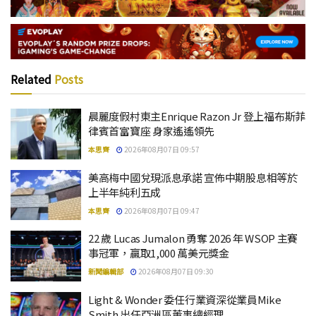
Related
Posts
晨麗度假村東主Enrique Razon Jr 登上福布斯菲
律賓首富寶座 身家遙遙領先
本思齊
2026年08月07日 09:57
美高梅中國兌現派息承諾 宣佈中期股息相等於
上半年純利五成
本思齊
2026年08月07日 09:47
22 歲 Lucas Jumalon 勇奪 2026 年 WSOP 主賽
事冠軍，贏取1,000 萬美元獎金
新聞編輯部
2026年08月07日 09:30
Light & Wonder 委任行業資深從業員Mike
Smith 出任亞洲區董事總經理