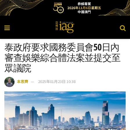
泰政府要求國務委員會50日內
審查娛樂綜合體法案並提交至
眾議院
本思齊
2025年01月23日 10:38