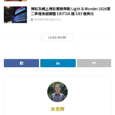
博彩及網上博彩業務帶動 Light & Wonder 2026第
二季增長經調整 EBITDA 達 3.83 億美元
2026年08月05日 10:01
LOAD MORE
本思齊