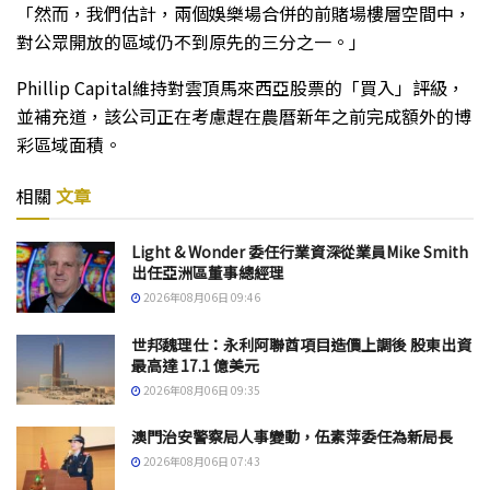
「然而，我們估計，兩個娛樂場合併的前賭場樓層空間中，
對公眾開放的區域仍不到原先的三分之一。」
Phillip Capital維持對雲頂馬來西亞股票的「買入」評級，
並補充道，該公司正在考慮趕在農曆新年之前完成額外的博
彩區域面積。
相關
文章
Light & Wonder 委任行業資深從業員Mike Smith
出任亞洲區董事總經理
2026年08月06日 09:46
世邦魏理仕：永利阿聯酋項目造價上調後 股東出資
最高達 17.1 億美元
2026年08月06日 09:35
澳門治安警察局人事變動，伍素萍委任為新局長
2026年08月06日 07:43