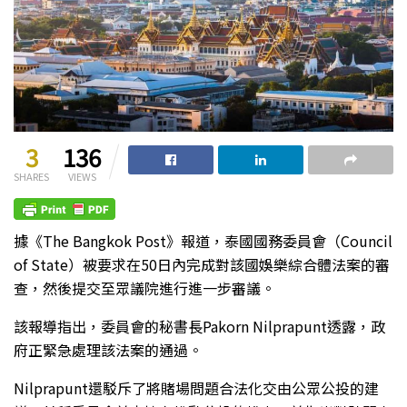
3
136
SHARES
VIEWS
據《The Bangkok Post》報道，泰國國務委員會（Council
of State）被要求在50日內完成對該國娛樂綜合體法案的審
查，然後提交至眾議院進行進一步審議。
該報導指出，委員會的秘書長Pakorn Nilprapunt透露，政
府正緊急處理該法案的通過。
Nilprapunt還駁斥了將賭場問題合法化交由公眾公投的建