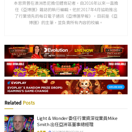
本思齊曾在澳洲悉尼擔任體育記者，自2016年以來一直擔
任《亞博匯》雜誌的執行編輯。他於2017年4月協助推出
了行業領先的每日電子通訊《亞博匯早報》，目前是《亞
博匯》的主筆，並負責所有內容的校編。
Related
Posts
Light & Wonder 委任行業資深從業員Mike
Smith 出任亞洲區董事總經理
本思齊
2026年08月06日 09:46