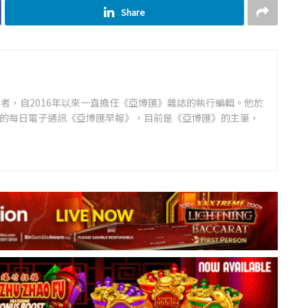
Share
者，自2016年以來一直擔任《亞博匯》雜誌的執行編輯。他於
領先的每日電子通訊《亞博匯早報》，目前是《亞博匯》的主筆，