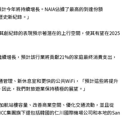
預計今年將持續增長。NAIA佔據了最高的到達份額
的歷史新紀錄。」
但其創紀錄的表現預示著潛在的上行空間，使其有望在2025
繼續增長，預計該行業將貢獻21%的家庭最終消費支出，
交通管理、新休息室和更快的公共WiFi，「預計這些將提升
。因此，我們對旅遊業保持積極的展望。」
增加航站樓容量、改善商業空間、優化交通流動，並且從
ICC集團旗下還包括韓國的仁川國際機場公司和本地的San