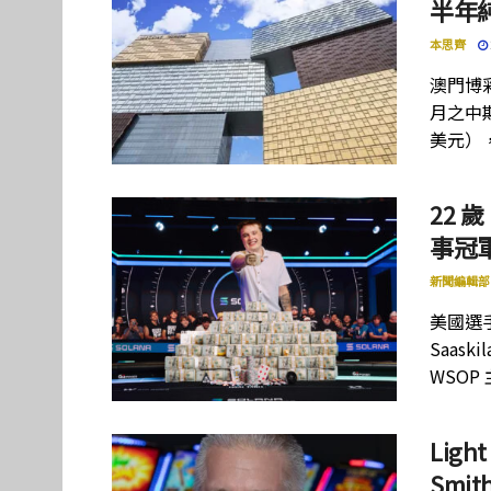
半年
本思齊
澳門博彩
月之中期
美元）
22 歲
事冠軍
新聞編輯部
美國選手
Saas
WSOP
Lig
Smi