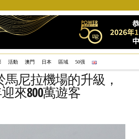
彩
活動
澳門
日本
區域
50强
於馬尼拉機場的升級，
年迎來800萬遊客