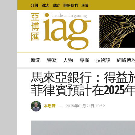
訂閱
雜誌
關於
聯絡我們
廣告
新聞
特寫
人物
專欄
技術談
網絡博
馬來亞銀行：得益
菲律賓預計在2025
本思齊
2025年01月24日 10:52