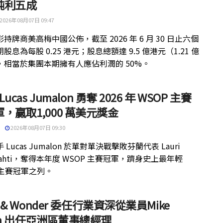
純利五成
2026年08月07日 09:47
持牌商美高梅中國公佈，截至 2026 年 6 月 30 日止六個
股息為每股 0.25 港元；股息總額達 9.5 億港元（1.21 億
，相當於集團本期擁有人應佔利潤的 50%。
 Lucas Jumalon 勇奪 2026 年 WSOP 主賽
，贏取1,000 萬美元獎金
2026年08月07日 09:30
 Lucas Jumalon 於單對單決戰擊敗芬蘭代表 Lauri
kilahti，奪得本年度 WSOP 主賽冠軍，躋身史上最年輕
 主賽冠軍之列。
ht & Wonder 委任行業資深從業員Mike
th 出任亞洲區董事總經理