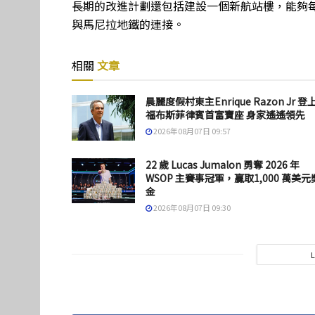
長期的改進計劃還包括建設一個新航站樓，能夠每
與馬尼拉地鐵的連接。
相關
文章
晨麗度假村東主Enrique Razon Jr 登
福布斯菲律賓首富寶座 身家遙遙領先
2026年08月07日 09:57
22 歲 Lucas Jumalon 勇奪 2026 年
WSOP 主賽事冠軍，贏取1,000 萬美元
金
2026年08月07日 09:30