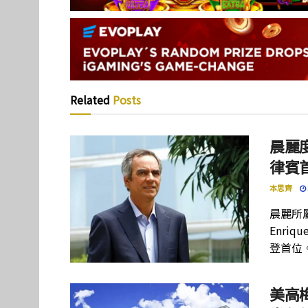
Related
Posts
晨麗度
律賓
本思齊
晨麗所屬母
Enriq
登首位
美高