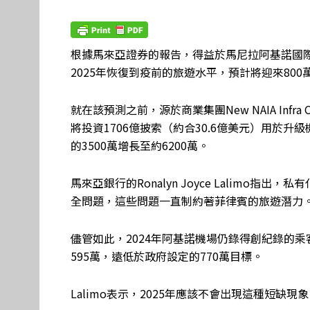
根據馬來亞證券的報告，得益於馬尼拉阿基諾國際
2025年恢復到疫前的旅遊水平，預計將迎來800
就在該預測之前，源於商業集團New NAIA Infra 
將投資1706億披索（約合30.6億美元）用於
的3500萬增長至約6200萬。
馬來亞銀行的Ronalyn Joyce Lalimo
全問題，這些問題一直制約著菲律賓的旅遊潛力
儘管如此，2024年阿基諾機場仍錄得創紀錄的
595萬，遠低於政府設定的770萬目標。
Lalimo表示，2025年應該不會出現這種短缺現