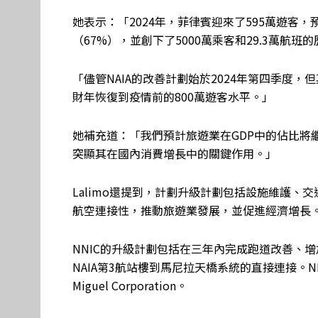
她表示：「2024年，菲律賓迎來了595萬遊客，
（67%），並創下了5000萬乘客和29.3萬航班
「儘管NAIA的改善計劃始於2024年第四季度，
財年恢復到疫情前的800萬遊客水平。」
她補充道：「我們預計旅遊業在GDP中的佔比將
突顯其在國內消費增長中的關鍵作用。」
Lalimo還提到，計劃升級計劃包括設施維護、
航空連接性，推動旅遊業發展，並促進經濟增長
NNIC的升級計劃包括在三年內完成跑道改善、
NAIA第3航站樓到馬尼拉天橋系統的直接連接。N
Miguel Corporation。