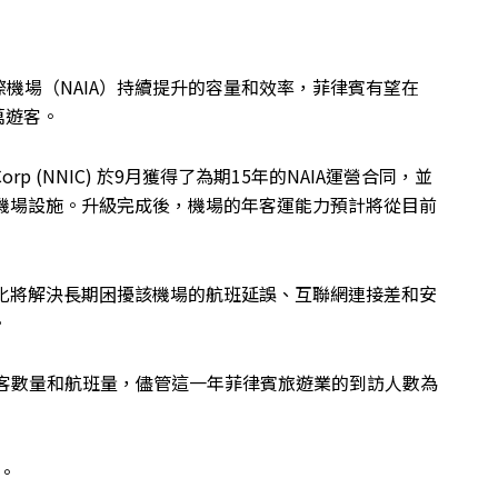
機場（NAIA）持續提升的容量和效率，菲律賓有望在
萬遊客。
Corp (NNIC) 於9月獲得了為期15年的NAIA運營合同，並
升級機場設施。升級完成後，機場的年客運能力預計將從目前
指出，私有化將解決長期困擾該機場的航班延誤、互聯網連接差和安
。
乘客數量和航班量，儘管這一年菲律賓旅遊業的到訪人數為
象。