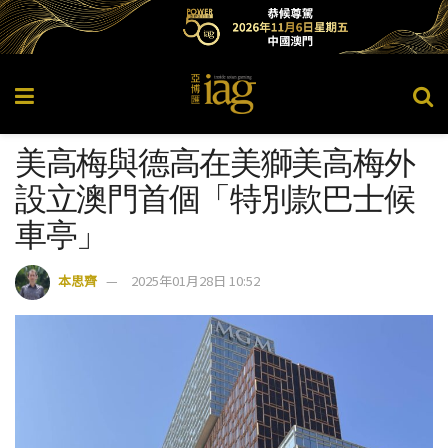
美高梅與德高在美獅美高梅外
設立澳門首個「特別款巴士候
車亭」
本思齊
2025年01月28日 10:52