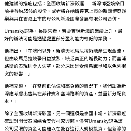
他建議的措施包括：全面收購新濠影滙——新濠博亞娛樂目
前持有約55%的股份，或者將在納斯達克上市的新濠博亞娛
樂與其在香港上市的母公司新濠國際發展有限公司合併。
Umansky認為，長期來看，若要實現新濠的業績上升，最
好的辦法可能是通過處置部分盈利能力較低的業務。
他指出，「在澳門以外，新濠天地馬尼拉仍能產生現金流，
但由於馬尼拉競爭日益激烈，缺乏真正的增長動力；而塞浦
路斯的表現則令人失望，部分原因是受俄烏戰爭和以色列衝
突的影響。」
他補充道，「在當前低估值和高負債的情況下，我們認為新
濠應考慮出售其在菲律賓和塞浦路斯的資產，並重新分配資
本。」
除了全面收購新濠影匯，另一個選項是泰國市場。新濠最近
確認對開發泰國綜合度假村感興趣。儘管Umansky認為該
公司受限的資金可能難以在曼谷進行大規模投資，但新濠的