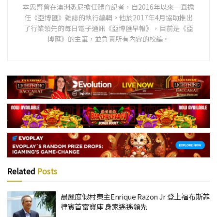
本思齊曾在澳洲悉尼擔任體育記者，自2016年以來一直擔
任《亞博匯》雜誌的執行編輯。他於2017年4月協助推出
了行業領先的每日電子通訊《亞博匯早報》，目前是《亞
博匯》的主筆，並負責所有內容的校編。
Related
Posts
晨麗度假村東主Enrique Razon Jr 登上福布斯菲
律賓首富寶座 身家遙遙領先