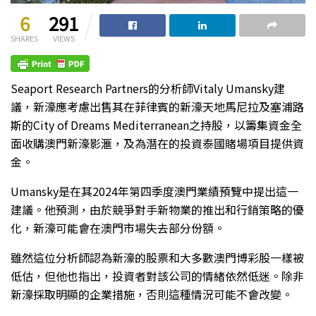
6
291
SHARES
VIEWS
Seaport Research Partners的分析師Vitaly Umansky建
議，新濠應考慮出售其在菲律賓的新濠天地馬尼拉及塞浦路
斯的City of Dreams Mediterranean之持股，以籌集資金全
面收購澳門新濠影滙，及為潛在的投資泰國賭場項目提供資
金。
Umansky是在其2024年第四季度澳門業績預覽中提出這一
建議。他預測，由於競爭對手新物業的推出和行銷策略的優
化，新濠可能會在澳門市場失去部分份額。
雖然這位分析師認為新濠的股票和大多數澳門博彩股一樣被
低估，但他也指出，投資者對該公司的情緒依然低迷。除非
新濠採取明顯的企業措施，否則這種情況可能不會改變。