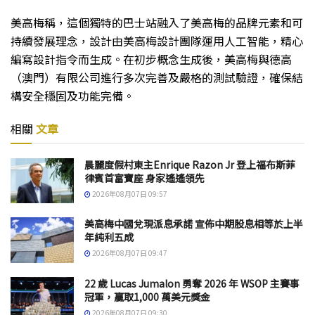
美高梅稱，這個獨特的巴士站融入了美高梅的品牌元素和可
持續發展理念，設計由美高梅設計團隊運用人工智能，精心
編寫設計指令而生成。在初步概念生成後，美高梅與德高
（澳門）有限公司進行多次完善及嚴格的測試驗證，確保結
構安全穩固及功能完備。
相關
文章
晨麗度假村東主Enrique Razon Jr 登上福布斯菲
律賓首富寶座 身家遙遙領先
2026年08月07日 09:57
美高梅中國兌現派息承諾 宣佈中期股息相等於上半
年純利五成
2026年08月07日 09:47
22 歲 Lucas Jumalon 勇奪 2026 年 WSOP 主賽事
冠軍，贏取1,000 萬美元獎金
2026年08月07日 09:30