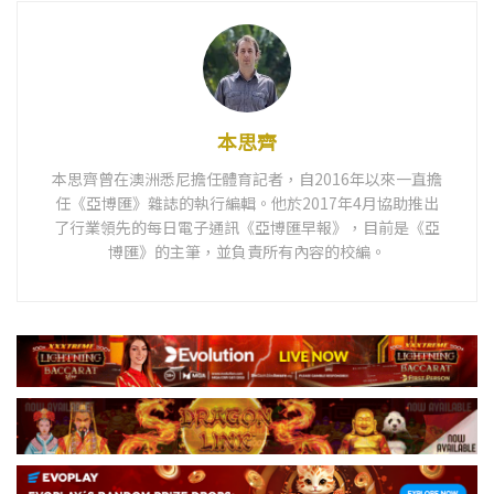
本思齊
本思齊曾在澳洲悉尼擔任體育記者，自2016年以來一直擔
任《亞博匯》雜誌的執行編輯。他於2017年4月協助推出
了行業領先的每日電子通訊《亞博匯早報》，目前是《亞
博匯》的主筆，並負責所有內容的校編。