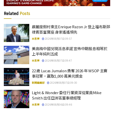
Related
Posts
晨麗度假村東主Enrique Razon Jr 登上福布斯菲
律賓首富寶座 身家遙遙領先
本思齊
2026年08月07日 09:57
美高梅中國兌現派息承諾 宣佈中期股息相等於
上半年純利五成
本思齊
2026年08月07日 09:47
22 歲 Lucas Jumalon 勇奪 2026 年 WSOP 主賽
事冠軍，贏取1,000 萬美元獎金
新聞編輯部
2026年08月07日 09:30
Light & Wonder 委任行業資深從業員Mike
Smith 出任亞洲區董事總經理
本思齊
2026年08月06日 09:46