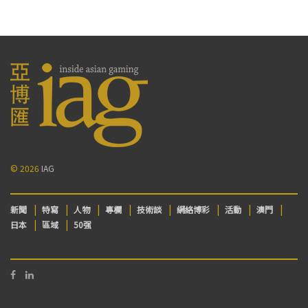
© 2026
IAG
新聞
特寫
人物
專欄
技術談
網絡博彩
活動
澳門
日本
區域
50强