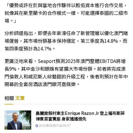
「優勢或許在於與當地合作夥伴以較低資本進行合作交易，
就像其在斯里蘭卡的合作模式一樣，可能選擇泰國的二級市
場。」
分析師還指出，即便去年新濠任命了新管理層以優化澳門賭
場運營，其市場份額基本保持穩定，第三季度為14.8%，而
第四季度預計為14.7%。
更廣泛地來看，Seaport預測2025年澳門整體EBITDA將增
長9%，其中金沙和銀娛有望擴大市場份額。前者將完成澳
門倫敦人和威尼斯人綜藝館的升級工程，後者則預計在年中
開幕的全套房酒店澳門銀河嘉佩樂。
相關
文章
晨麗度假村東主Enrique Razon Jr 登上福布斯菲
律賓首富寶座 身家遙遙領先
2026年08月07日 09:57