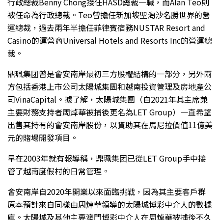
行政總裁Benny Chong接任HASD總裁一職，而Alan Teo則
被任命為行政總裁。Teo曾擔任新加坡聖淘沙名勝世界的營
運總裁，過去兩年半擔任菲律賓宿務NUSTAR Resort and
Casino的運營商Universal Hotels and Resorts Inc的營運總
裁。
鼎珮集团曾是會安南岸最初三方股權結構的一部分，另外兩
方包括香港上市公司太陽城集團和越南投資管理及房地產公
司VinaCapital。據了解，太陽城集團（自2021年其主席兼
主要財務支持者周焯華被捕後更名為LET Group）一直希望
出售其持有的會安南岸股份，以資助其在馬尼拉價值11億美
元的賭場開發項目。
早在2003年就有報導稱，鼎珮集团已從LET Group手中接
管了越南度假村的日常管理。
會安南岸自2020年開業以來面臨挑戰，因為其主要客戶群
原本預計來自同樣由周焯華領導的太陽城博彩中介人的數據
庫。太陽城及其他主要澳門博彩中介人在周焯華被捕後不久