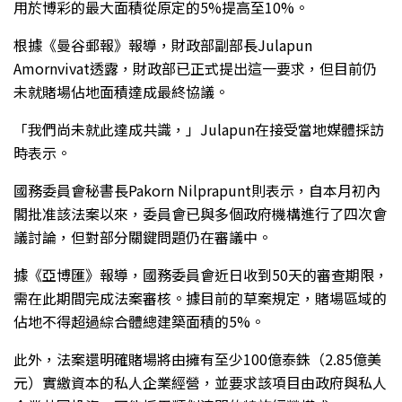
用於博彩的最大面積從原定的5%提高至10%。
根據《曼谷郵報》報導，財政部副部長Julapun
Amornvivat透露，財政部已正式提出這一要求，但目前仍
未就賭場佔地面積達成最終協議。
「我們尚未就此達成共識，」Julapun在接受當地媒體採訪
時表示。
國務委員會秘書長Pakorn Nilprapunt則表示，自本月初內
閣批准該法案以來，委員會已與多個政府機構進行了四次會
議討論，但對部分關鍵問題仍在審議中。
據《亞博匯》報導，國務委員會近日收到50天的審查期限，
需在此期間完成法案審核。據目前的草案規定，賭場區域的
佔地不得超過綜合體總建築面積的5%。
此外，法案還明確賭場將由擁有至少100億泰銖（2.85億美
元）實繳資本的私人企業經營，並要求該項目由政府與私人