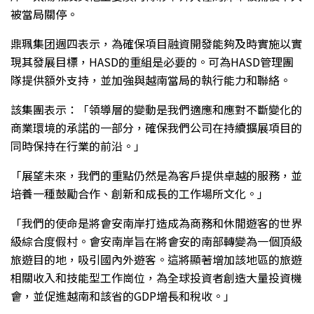
被當局關停。
鼎珮集团週四表示，為確保項目融資開發能夠及時實施以實
現其發展目標，HASD的重組是必要的。可為HASD管理團
隊提供額外支持，並加強與越南當局的執行能力和聯絡。
該集團表示：「領導層的變動是我們適應和應對不斷變化的
商業環境的承諾的一部分，確保我們公司在持續擴展項目的
同時保持在行業的前沿。」
「展望未來，我們的重點仍然是為客戶提供卓越的服務，並
培養一種鼓勵合作、創新和成長的工作場所文化。」
「我們的使命是將會安南岸打造成為商務和休閒遊客的世界
級綜合度假村。會安南岸旨在將會安的南部轉變為一個頂級
旅遊目的地，吸引國內外遊客。這將顯著增加該地區的旅遊
相關收入和技能型工作崗位，為全球投資者創造大量投資機
會，並促進越南和該省的GDP增長和稅收。」