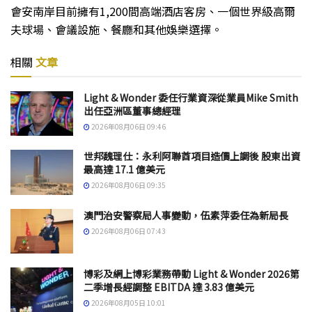
會安南岸目前擁有1,200間高端酒店客房、一個世界級高爾
夫球場、會議設施、餐廳和其他娛樂選擇。
相關
文章
Light & Wonder 委任行業資深從業員Mike Smith
出任亞洲區董事總經理
2026年08月06日 09:46
世邦魏理仕：永利阿聯酋項目造價上調後 股東出資
最高達 17.1 億美元
2026年08月06日 09:35
澳門治安警察局人事變動，伍素萍委任為新局長
2026年08月06日 07:43
博彩及網上博彩業務帶動 Light & Wonder 2026第
二季增長經調整 EBITDA 達 3.83 億美元
2026年08月05日 10:01