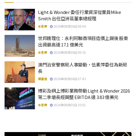
Light & Wonder 委任行業資深從業員Mike
Smith 出任亞洲區董事總經理
本思齊
2026年08月06日 09:46
世邦魏理仕：永利阿聯酋項目造價上調後 股東
出資最高達 17.1 億美元
本思齊
2026年08月06日 09:35
澳門治安警察局人事變動，伍素萍委任為新局
長
陳嘉俊
2026年08月06日 07:43
博彩及網上博彩業務帶動 Light & Wonder 2026
第二季增長經調整 EBITDA 達 3.83 億美元
本思齊
2026年08月05日 10:01