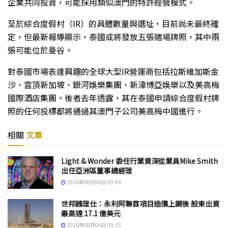
企業共同投資，可能採用類似澳門的特許經營模式。
至於綜合度假村（IR）的具體數量與選址，目前尚未最終確
定，但最新報導顯示，泰國或將發放五張賭場牌照，其中兩
張可能位於曼谷。
對泰國市場表達興趣的全球大型IR營運商包括拉斯維加斯金
沙、雲頂新加坡、銀河娛樂集團、新濠博亞娛樂以及美高梅
國際酒店集團。後者去年透露，其在泰國申請綜合度假村牌
照的任何投標都將通過其澳門子公司美高梅中國進行。
相關
文章
Light & Wonder 委任行業資深從業員Mike Smith
出任亞洲區董事總經理
2026年08月06日 09:46
世邦魏理仕：永利阿聯酋項目造價上調後 股東出資
最高達 17.1 億美元
2026年08月06日 09:35