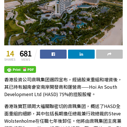
14
681
SHARES
VIEWS
香港投資公司鼎珮集团週四宣布，經過股東重組和增資後，
其已持有越南會安南岸開發商和運營商——Hoi An South
Development Ltd (HASD) 75%的控股股權。
香港珠寶巨頭周大福關聯密切的鼎珮集团，概述了HASD全
面重組的細節，其中包括長期擔任總裁兼行政總裁的Steve
Wolstenholme在任職七年後卸任。他將由鼎珮集团主席兼