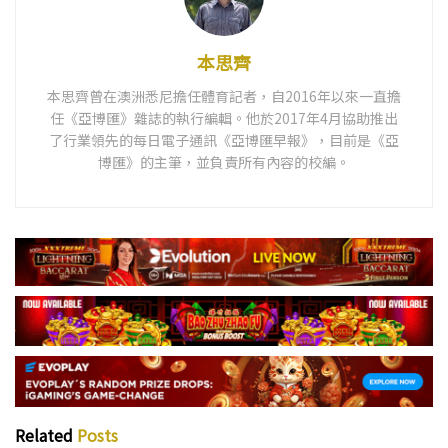
本思齊
本思齊曾在澳洲悉尼擔任體育記者，自2016年以來一直擔
任《亞博匯》雜誌的執行編輯。他於2017年4月協助推出
了行業領先的每日電子通訊《亞博匯早報》，目前是《亞
博匯》的主筆，並負責所有內容的校編。
Related
Posts