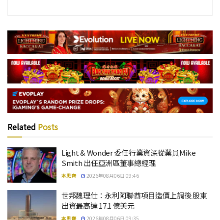
Related
Posts
Light & Wonder 委任行業資深從業員Mike
Smith 出任亞洲區董事總經理
本思齊
2026年08月06日 09:46
世邦魏理仕：永利阿聯酋項目造價上調後 股東
出資最高達 17.1 億美元
本思齊
2026年08月06日 09:35