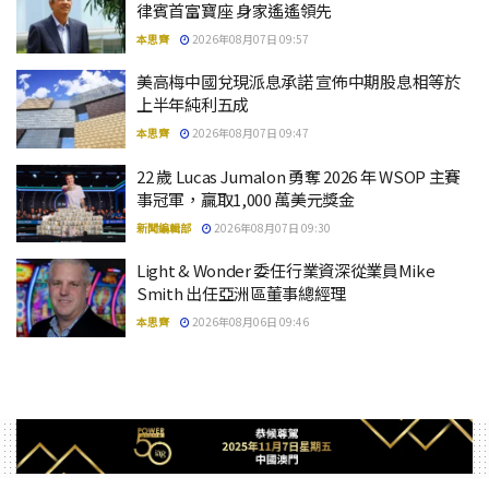
律賓首富寶座 身家遙遙領先
本思齊
2026年08月07日 09:57
美高梅中國兌現派息承諾 宣佈中期股息相等於
上半年純利五成
本思齊
2026年08月07日 09:47
22 歲 Lucas Jumalon 勇奪 2026 年 WSOP 主賽
事冠軍，贏取1,000 萬美元獎金
新聞編輯部
2026年08月07日 09:30
Light & Wonder 委任行業資深從業員Mike
Smith 出任亞洲區董事總經理
本思齊
2026年08月06日 09:46