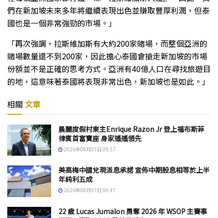
們在新加坡未來多年將繼續表現出色並賺取豐厚利潤，但泰
國也是一個非常強勁的市場。」
「再次強調，拉斯維加斯有大約200家賭場，而整個亞洲的
賭場數量還不到200家，因此擔心泰國會搶走新加坡的市場
份額並不是正確的思考方式。亞洲有40億人口在尋找旅遊目
的地，這意味著泰國將表現非常出色，新加坡也是如此。」
相關
文章
晨麗度假村東主Enrique Razon Jr 登上福布斯菲
律賓首富寶座 身家遙遙領先
2026年08月07日 09:57
美高梅中國兌現派息承諾 宣佈中期股息相等於上半
年純利五成
2026年08月07日 09:47
22 歲 Lucas Jumalon 勇奪 2026 年 WSOP 主賽事