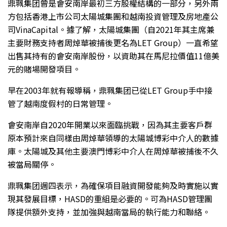
鼎珮集团曾是會安南岸最初三方股權結構的一部分，另外兩
方包括香港上市公司太陽城集團和越南投資管理及房地產公
司VinaCapital。據了解，太陽城集團（自2021年其主席兼
主要財務支持者周焯華被捕後更名為LET Group）一直希望
出售其持有的會安南岸股份，以資助其在馬尼拉價值11億美
元的賭場開發項目。
早在2003年就有報導稱，鼎珮集团已從LET Group手中接
管了越南度假村的日常管理。
會安南岸自2020年開業以來面臨挑戰，因為其主要客戶群
原本預計來自同樣由周焯華領導的太陽城博彩中介人的數據
庫。太陽城及其他主要澳門博彩中介人在周焯華被捕後不久
被當局關停。
鼎珮集团週四表示，為確保項目融資開發能夠及時實施以實
現其發展目標，HASD的重組是必要的。可為HASD管理團
隊提供額外支持，並加強與越南當局的執行能力和聯絡。