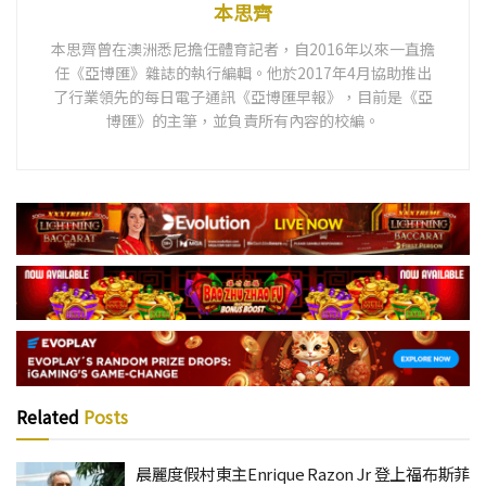
本思齊
本思齊曾在澳洲悉尼擔任體育記者，自2016年以來一直擔
任《亞博匯》雜誌的執行編輯。他於2017年4月協助推出
了行業領先的每日電子通訊《亞博匯早報》，目前是《亞
博匯》的主筆，並負責所有內容的校編。
Related
Posts
晨麗度假村東主Enrique Razon Jr 登上福布斯菲