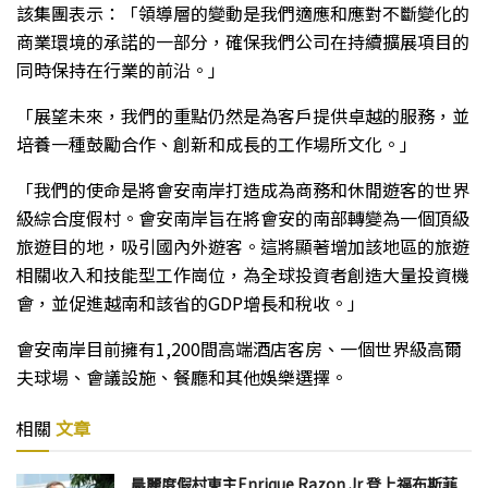
該集團表示：「領導層的變動是我們適應和應對不斷變化的
商業環境的承諾的一部分，確保我們公司在持續擴展項目的
同時保持在行業的前沿。」
「展望未來，我們的重點仍然是為客戶提供卓越的服務，並
培養一種鼓勵合作、創新和成長的工作場所文化。」
「我們的使命是將會安南岸打造成為商務和休閒遊客的世界
級綜合度假村。會安南岸旨在將會安的南部轉變為一個頂級
旅遊目的地，吸引國內外遊客。這將顯著增加該地區的旅遊
相關收入和技能型工作崗位，為全球投資者創造大量投資機
會，並促進越南和該省的GDP增長和稅收。」
會安南岸目前擁有1,200間高端酒店客房、一個世界級高爾
夫球場、會議設施、餐廳和其他娛樂選擇。
相關
文章
晨麗度假村東主Enrique Razon Jr 登上福布斯菲