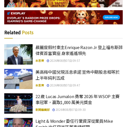
Related
Posts
晨麗度假村東主Enrique Razon Jr 登上福布斯菲
律賓首富寶座 身家遙遙領先
本思齊
2026年08月07日 09:57
美高梅中國兌現派息承諾 宣佈中期股息相等於
上半年純利五成
本思齊
2026年08月07日 09:47
22 歲 Lucas Jumalon 勇奪 2026 年 WSOP 主賽
事冠軍，贏取1,000 萬美元獎金
新聞編輯部
2026年08月07日 09:30
Light & Wonder 委任行業資深從業員Mike
Smith 出任亞洲區董事總經理