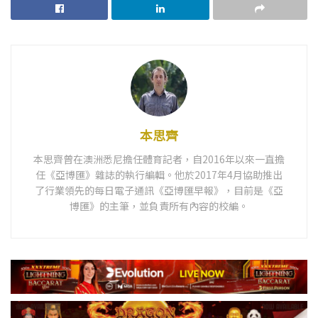
本思齊
本思齊曾在澳洲悉尼擔任體育記者，自2016年以來一直擔
任《亞博匯》雜誌的執行編輯。他於2017年4月協助推出
了行業領先的每日電子通訊《亞博匯早報》，目前是《亞
博匯》的主筆，並負責所有內容的校編。