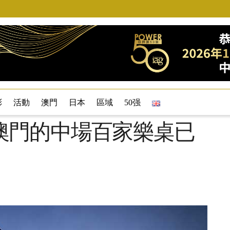
彩
活動
澳門
日本
區域
50强
澳門的中場百家樂桌已