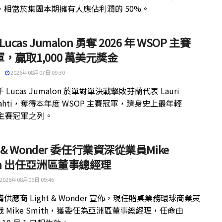
，相當於集團本期擁有人應佔利潤的 50%。
 Lucas Jumalon 勇奪 2026 年 WSOP 主賽
，贏取1,000 萬美元獎金
2026年08月07日 09:30
 Lucas Jumalon 於單對單決戰擊敗芬蘭代表 Lauri
kilahti，奪得本年度 WSOP 主賽冠軍，躋身史上最年輕
 主賽冠軍之列。
ht & Wonder 委任行業資深從業員Mike
th 出任亞洲區董事總經理
2026年08月06日 09:46
供應商 Light & Wonder 宣佈，現任賭桌業務環球商業策
 Mike Smith，獲委任為亞洲區董事總經理，任命由