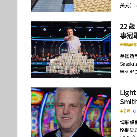
美元）
22 歲
事冠軍
新聞編輯部
美國選手
Saas
WSOP
Lig
Smi
本思齊
博彩設備
略副總裁