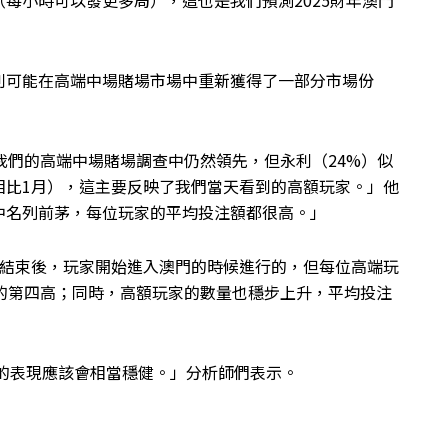
每小時可以發更多局），這也是我們預測2025財年澳門
利可能在高端中場賭場市場中重新獲得了一部分市場份
在我們的高端中場賭場調查中仍然領先，但永利（24%）似
相比1月），這主要反映了我們當天看到的高額玩家。」他
中名列前茅，每位玩家的平均投注額都很高。」
會結束後，玩家開始進入澳門的時候進行的，但每位高端玩
錄中的第四高；同時，高額玩家的數量也穩步上升，平均投注
周的表現應該會相當穩健。」分析師們表示。