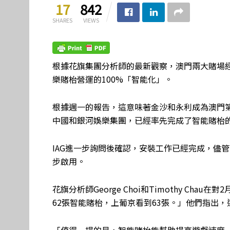
17
842
SHARES
VIEWS
根據花旗集團分析師的最新觀察，澳門兩大賭場
樂賭枱營運的100%「智能化」。
根據週一的報告，這意味著金沙和永利成為澳門
中國和銀河娛樂集團，已經率先完成了智能賭枱
IAG進一步詢問後確認，安裝工作已經完成，儘
步啟用。
花旗分析師George Choi和Timothy C
62張智能賭枱，上葡京看到63張。」他們指出