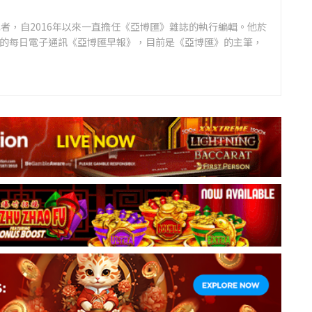
者，自2016年以來一直擔任《亞博匯》雜誌的執行編輯。他於
領先的每日電子通訊《亞博匯早報》，目前是《亞博匯》的主筆，