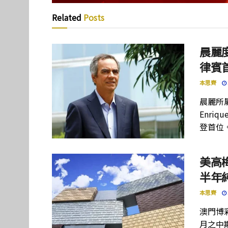
Related
Posts
晨麗度
律賓
本思齊
晨麗所屬母
Enriq
登首位
美高
半年
本思齊
澳門博彩
月之中期