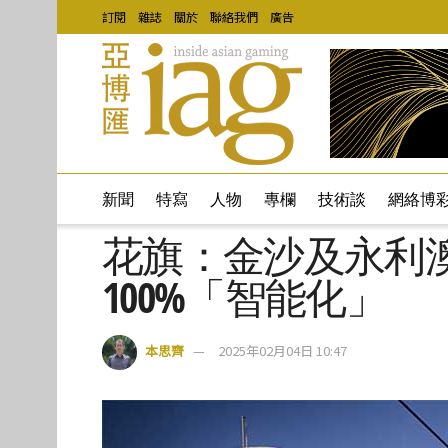
訂閱
雜誌
關於
聯絡我們
廣告
新聞
特寫
人物
專欄
技術談
網絡博
花旗：金沙及永利
100%「智能化」
本思齊
2025年02月04日 10:47