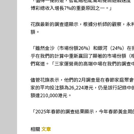
「值得一提的是，智能賭枱能幫助提高遊戲速度（
博彩總收入增長7%的重要原因之一。」
花旗最新的調查還顯示，根據分析師的觀察，永
額。
「雖然金沙（市場份額26%）和銀河（24%）
乎在我們的計算中重新贏回了顯著的市場份額（
們寫道。「三家運營商的高端中場在我們的調查
儘管花旗表示，他們的2月調查是在春節家庭聚
家的平均投注額為26,224港元，仍是該行記
額達210,000港元。
「2025年春節的調查結果顯示，今年春節黃金
相關
文章