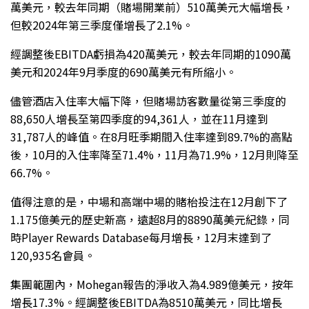
萬美元，較去年同期（賭場開業前）510萬美元大幅增長，
但較2024年第三季度僅增長了2.1%。
經調整後EBITDA虧損為420萬美元，較去年同期的1090萬
美元和2024年9月季度的690萬美元有所縮小。
儘管酒店入住率大幅下降，但賭場訪客數量從第三季度的
88,650人增長至第四季度的94,361人，並在11月達到
31,787人的峰值。在8月旺季期間入住率達到89.7%的高點
後，10月的入住率降至71.4%，11月為71.9%，12月則降至
66.7%。
值得注意的是，中場和高端中場的賭枱投注在12月創下了
1.175億美元的歷史新高，遠超8月的8890萬美元紀錄，同
時Player Rewards Database每月增長，12月末達到了
120,935名會員。
集團範圍內，Mohegan報告的淨收入為4.989億美元，按年
增長17.3%。經調整後EBITDA為8510萬美元，同比增長