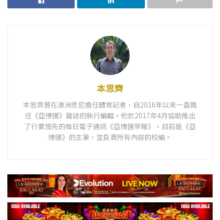
本思齊
本思齊曾在澳洲悉尼擔任體育記者，自2016年以來一直擔
任《亞博匯》雜誌的執行編輯。他於2017年4月協助推出
了行業領先的每日電子通訊《亞博匯早報》，目前是《亞
博匯》的主筆，並負責所有內容的校編。