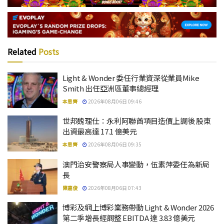
Related
Posts
Light & Wonder 委任行業資深從業員Mike
Smith 出任亞洲區董事總經理
本思齊
2026年08月06日 09:46
世邦魏理仕：永利阿聯酋項目造價上調後 股東
出資最高達 17.1 億美元
本思齊
2026年08月06日 09:35
澳門治安警察局人事變動，伍素萍委任為新局
長
陳嘉俊
2026年08月06日 07:43
博彩及網上博彩業務帶動 Light & Wonder 2026
第二季增長經調整 EBITDA 達 3.83 億美元