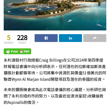
5
228
SHARES
VIEWS
永利渡假村行政總裁
Craig Billings在公司2024年第四季度
財報電話會議中向分析師表示，任何潛在的拉斯維加斯資產
擴張計劃都需等待，公司將集中資源於其價值51億美元的阿
聯酋Wynn Al Marjan Island開發項目及潛在的泰國的投資。
未來的擴張機會成為此次電話會議的核心議題，分析師也詢
問了永利在紐約市的努力，以及最近從澳洲皇冠\收購倫敦
的Aspinalls的情況。