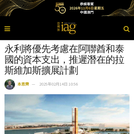
永利將優先考慮在阿聯酋和泰
國的資本支出，推遲潛在的拉
斯維加斯擴展計劃
本思齊
2025年02月14日 10:56