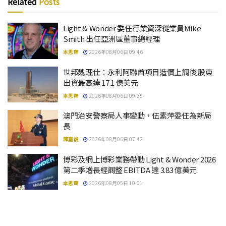
Related
Posts
Light & Wonder 委任行業資深從業員Mike
Smith 出任亞洲區董事總經理
本思齊
2026年08月06日 09:46
世邦魏理仕：永利阿聯酋項目造價上調後 股東
出資最高達 17.1 億美元
本思齊
2026年08月06日 09:35
澳門治安警察局人事變動，伍素萍委任為新局
長
陳嘉俊
2026年08月06日 07:43
博彩及網上博彩業務帶動 Light & Wonder 2026
第二季增長經調整 EBITDA 達 3.83 億美元
本思齊
2026年08月05日 10:01