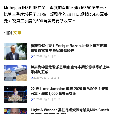
Mohegan INSPIRE在第四季度的淨收入達到6350萬美元，
比第三季度增長了2.1％，調整後的EBITDA虧損為420萬美
元，較第三季度的690萬美元有所收窄。
相關
文章
晨麗度假村東主Enrique Razon Jr 登上福布斯菲
律賓首富寶座 身家遙遙領先
2026年08月07日 09:57
美高梅中國兌現派息承諾 宣佈中期股息相等於上半
年純利五成
2026年08月07日 09:47
22 歲 Lucas Jumalon 勇奪 2026 年 WSOP 主賽事
冠軍，贏取1,000 萬美元獎金
2026年08月07日 09:30
Light & Wonder 委任行業資深從業員Mike Smith