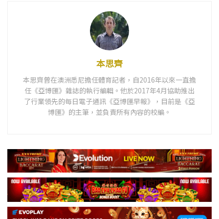
本思齊
本思齊曾在澳洲悉尼擔任體育記者，自2016年以來一直擔
任《亞博匯》雜誌的執行編輯。他於2017年4月協助推出
了行業領先的每日電子通訊《亞博匯早報》，目前是《亞
博匯》的主筆，並負責所有內容的校編。