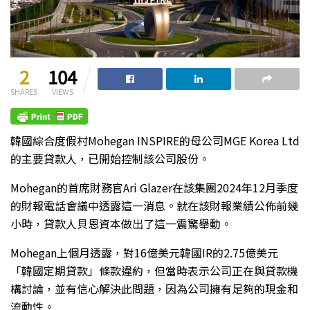
2
104
SHARES
VIEWS
韓國綜合度假村Mohegan INSPIRE的母公司MGE Korea Ltd
的主要貸款人，已開始控制該公司股份。
Mohegan的首席財務官Ari Glazer在該集團2024年12月季度
的財報電話會議中透露這一消息。就在該財報業績公佈前幾
小時，貸款人貝恩資本做出了這一震驚舉動。
Mohegan上個月透露，對16億美元韓國IR的2.75億美元
「韓國定期貸款」條款違約，但當時表示公司正在與貸款機
構討論，並有信心解決此問題，因為公司擁有足夠的現金和
流動性。