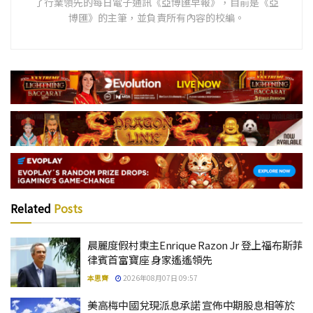
了行業領先的每日電子通訊《亞博匯早報》，目前是《亞
博匯》的主筆，並負責所有內容的校編。
Related
Posts
晨麗度假村東主Enrique Razon Jr 登上福布斯菲
律賓首富寶座 身家遙遙領先
本思齊
2026年08月07日 09:57
美高梅中國兌現派息承諾 宣佈中期股息相等於