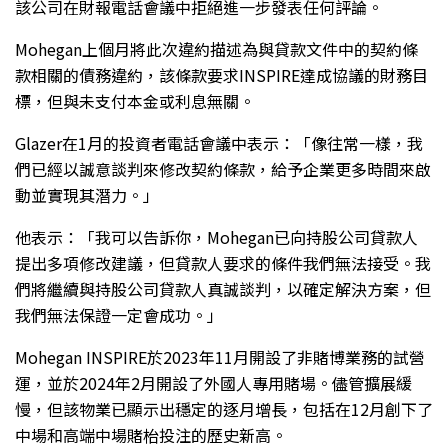
該公司在財報電話會議中拒絕進一步發表任何評論。
Mohegan上個月將此次違約描述為與貸款文件中的契約條
款相關的債務違約，該條款要求INSPIRE達成協議的財務目
標，但與未支付本金或利息無關。
Glazer在1月的投資者電話會議中表示：「像往常一樣，我
們已經以誠意談判來修改契約條款，給予企業更多時間來啟
動並實現其潛力。」
他表示：「我可以告訴你，Mohegan已向持股公司貸款人
提出多項修改建議，但貸款人要求的條件我們無法接受。我
們將繼續與持股公司貸款人真誠談判，以確定解決方案，但
我們無法保證一定會成功。」
Mohegan INSPIRE於2023年11月開設了非賭博業務的試營
運，並於2024年2月開設了外國人專用賭場。儘管擴展緩
慢，但該物業已顯示出穩定的逐月增長，包括在12月創下了
中場和高端中場賭枱投注的歷史新高。