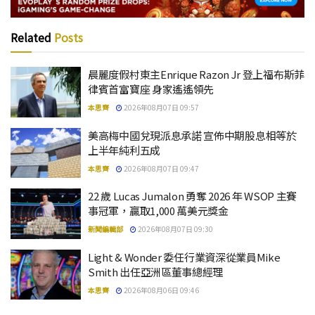
Related
Posts
晨麗度假村東主Enrique Razon Jr 登上福布斯菲
律賓首富寶座 身家遙遙領先
本思齊
2026年08月07日 09:57
美高梅中國兌現派息承諾 宣佈中期股息相等於
上半年純利五成
本思齊
2026年08月07日 09:47
22 歲 Lucas Jumalon 勇奪 2026 年 WSOP 主賽
事冠軍，贏取1,000 萬美元獎金
新聞編輯部
2026年08月07日 09:30
Light & Wonder 委任行業資深從業員Mike
Smith 出任亞洲區董事總經理
本思齊
2026年08月06日 09:46