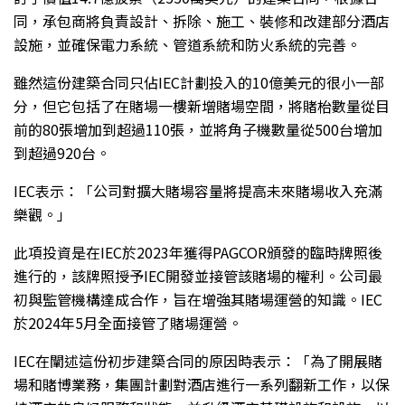
同，承包商將負責設計、拆除、施工、裝修和改建部分酒店
設施，並確保電力系統、管道系統和防火系統的完善。
雖然這份建築合同只佔IEC計劃投入的10億美元的很小一部
分，但它包括了在賭場一樓新增賭場空間，將賭枱數量從目
前的80張增加到超過110張，並將角子機數量從500台增加
到超過920台。
IEC表示：「公司對擴大賭場容量將提高未來賭場收入充滿
樂觀。」
此項投資是在IEC於2023年獲得PAGCOR頒發的臨時牌照後
進行的，該牌照授予IEC開發並接管該賭場的權利。公司最
初與監管機構達成合作，旨在增強其賭場運營的知識。IEC
於2024年5月全面接管了賭場運營。
IEC在闡述這份初步建築合同的原因時表示：「為了開展賭
場和賭博業務，集團計劃對酒店進行一系列翻新工作，以保