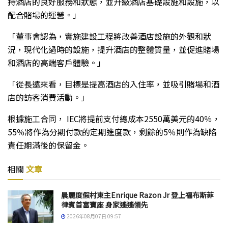
持酒店的良好服務和狀態，並升級酒店基礎設施和設施，以
配合賭場的運營。」
「董事會認為，實施建設工程將改善酒店設施的外觀和狀
況，現代化過時的設施，提升酒店的整體質量，並促進賭場
和酒店的高端客戶體驗。」
「從長遠來看，目標是提高酒店的入住率，並吸引賭場和酒
店的訪客消費活動。」
根據施工合同， IEC將提前支付總成本2550萬美元的40％，
55％將作為分期付款的定期進度款，剩餘的5％則作為缺陷
責任期滿後的保留金。
相關
文章
晨麗度假村東主Enrique Razon Jr 登上福布斯菲
律賓首富寶座 身家遙遙領先
2026年08月07日 09:57