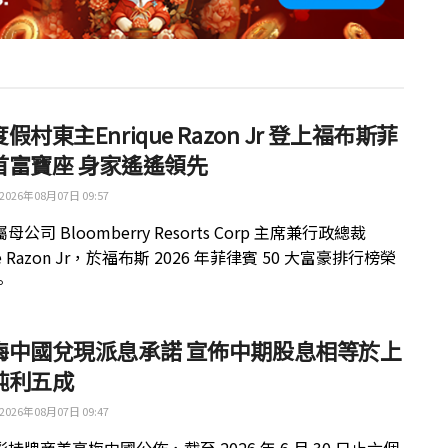
假村東主Enrique Razon Jr 登上福布斯菲
首富寶座 身家遙遙領先
2026年08月07日 09:57
公司 Bloomberry Resorts Corp 主席兼行政總裁
ue Razon Jr，於福布斯 2026 年菲律賓 50 大富豪排行榜榮
。
梅中國兌現派息承諾 宣佈中期股息相等於上
純利五成
2026年08月07日 09:47