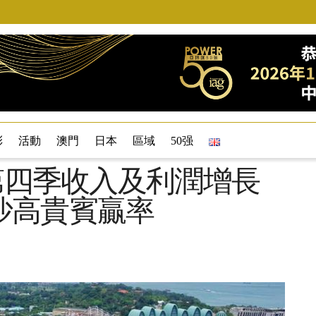
彩
活動
澳門
日本
區域
50强
年第四季收入及利潤增長
沙高貴賓贏率