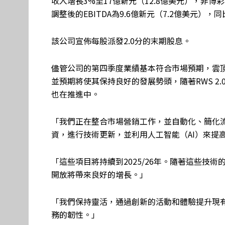
收入增長3%至17億新元（12.8億美元），非博彩
調整後的EBITDA為9.6億新元（7.2億美元），
該公司宣佈每股派發2.0分的末期股息。
儘管公司的第四季度業績基本符合市場預期，雲
並預期將使其保持良好的發展勢頭，隨著RWS 2
也在推進中。
「我們正在整合市場營銷工作，並自動化、簡化
資，進行技術更新，並利用人工智能（AI）來提
「這些項目將持續到2025/26年。隨著這些技術的
開放將帶來良好的增長。」
「我們保持靈活，通過創新的活動和體驗提升現
務的韌性。」