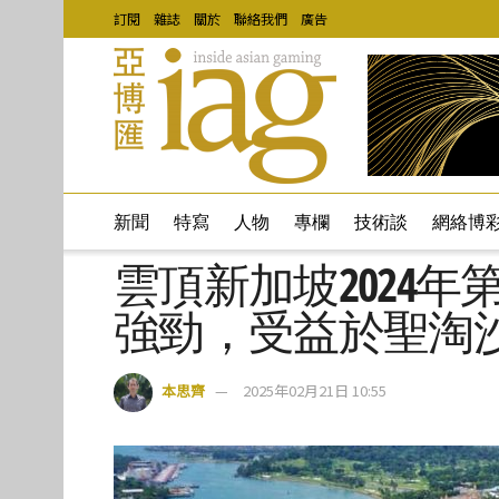
訂閱
雜誌
關於
聯絡我們
廣告
新聞
特寫
人物
專欄
技術談
網絡博
雲頂新加坡2024
強勁，受益於聖淘
本思齊
2025年02月21日 10:55