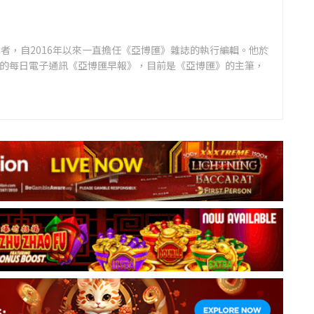
者，自2016年以來一直擔任《亞博匯》雜誌的執行編輯。他於
領先的每日電子通訊《亞博匯早報》，目前是《亞博匯》的主筆，