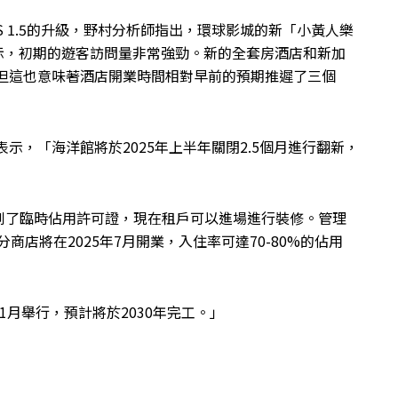
WS 1.5的升級，野村分析師指出，環球影城的新「小黃人樂
表示，初期的遊客訪問量非常強勁。新的全套房酒店和新加
，但這也意味著酒店開業時間相對早前的預期推遲了三個
l在報告中表示，「海洋館將於2025年上半年關閉2.5個月進行翻新，
到了臨時佔用許可證，現在租戶可以進場進行裝修。管理
商店將在2025年7月開業，入住率可達70-80%的佔用
11月舉行，預計將於2030年完工。」