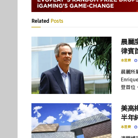
Related
Posts
晨麗度
律賓
本思齊
晨麗所屬母
Enriq
登首位
美高
半年
本思齊