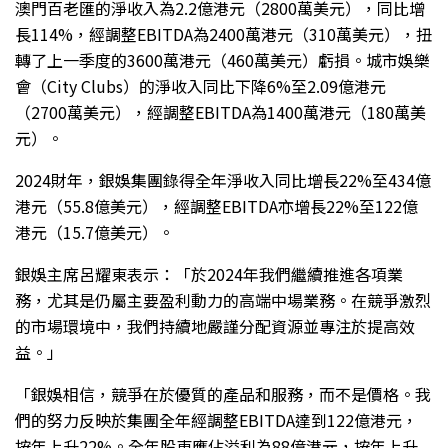
澳門百老匯的淨收入為2.2億港元（2800萬美元），同比增
長114%，經調整EBITDA為2400萬港元（310萬美元），扭
轉了上一季度的3600萬港元（460萬美元）虧損。城市娛樂
會（City Clubs）的淨收入同比下降6%至2.09億港元
（2700萬美元），經調整EBITDA為1400萬港元（180萬美
元）。
2024財年，銀娛集團錄得全年淨收入同比增長22%至434億
港元（55.8億美元），經調整EBITDA亦增長22%至122億
港元（15.7億美元）。
銀娛主席呂耀東表示：「於2024年我們繼續推進各項業
務，尤其是仍屬主要盈利動力的高端中場業務。在競爭激烈
的市場環境中，我們持續地嚴謹分配資源並專注於提高效
益。」
「銀娛相信，競爭在於優質的產品和服務，而不是價格。我
們的努力反映於集團全年經調整EBITDA達到122億港元，
按年上升22%。全年股東應佔溢利為88億港元，按年上升