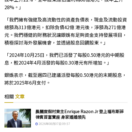
28%。」
「我們擁有強健及高流動性的資產負債表，現金及流動投資
總額為313億港元，扣除負債42億 港元後，淨額為271億港
元。我們穩健的財務狀況讓銀娛有足夠資金支持發展項目，
積極探討海外發展機會，並透過股息回饋股東。」
「2024年10月25日，我們已派發了每股0.50港元的中期股
息，較2024年4月派發的每股0.30港元有所增加。」
銀娛表示，截至週四已建議派發每股0.50港元的末期股息，
將於2025年6月支付。
相關
文章
晨麗度假村東主Enrique Razon Jr 登上福布斯菲
律賓首富寶座 身家遙遙領先
2026年08月07日 09:57