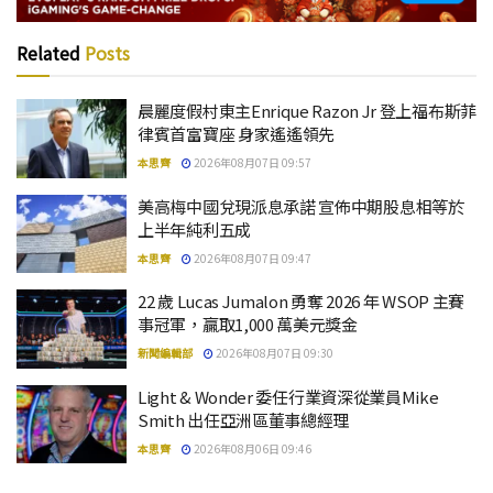
Related
Posts
晨麗度假村東主Enrique Razon Jr 登上福布斯菲
律賓首富寶座 身家遙遙領先
本思齊
2026年08月07日 09:57
美高梅中國兌現派息承諾 宣佈中期股息相等於
上半年純利五成
本思齊
2026年08月07日 09:47
22 歲 Lucas Jumalon 勇奪 2026 年 WSOP 主賽
事冠軍，贏取1,000 萬美元獎金
新聞編輯部
2026年08月07日 09:30
Light & Wonder 委任行業資深從業員Mike
Smith 出任亞洲區董事總經理
本思齊
2026年08月06日 09:46