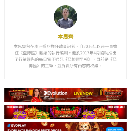
本思齊
本思齊曾在澳洲悉尼擔任體育記者，自2016年以來一直擔
任《亞博匯》雜誌的執行編輯。他於2017年4月協助推出
了行業領先的每日電子通訊《亞博匯早報》，目前是《亞
博匯》的主筆，並負責所有內容的校編。