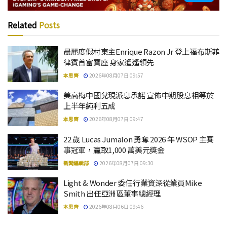
Related
Posts
晨麗度假村東主Enrique Razon Jr 登上福布斯菲
律賓首富寶座 身家遙遙領先
本思齊
2026年08月07日 09:57
美高梅中國兌現派息承諾 宣佈中期股息相等於
上半年純利五成
本思齊
2026年08月07日 09:47
22 歲 Lucas Jumalon 勇奪 2026 年 WSOP 主賽
事冠軍，贏取1,000 萬美元獎金
新聞編輯部
2026年08月07日 09:30
Light & Wonder 委任行業資深從業員Mike
Smith 出任亞洲區董事總經理
本思齊
2026年08月06日 09:46