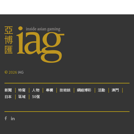
© 2026
IAG
新聞
特寫
人物
專欄
技術談
網絡博彩
活動
澳門
日本
區域
50强