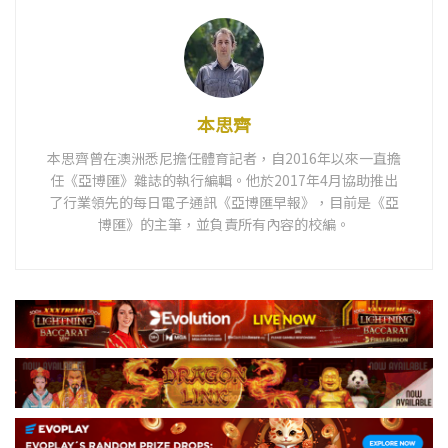
本思齊
本思齊曾在澳洲悉尼擔任體育記者，自2016年以來一直擔
任《亞博匯》雜誌的執行編輯。他於2017年4月協助推出
了行業領先的每日電子通訊《亞博匯早報》，目前是《亞
博匯》的主筆，並負責所有內容的校編。