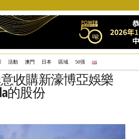
彩
活動
澳門
日本
區域
50强
orp無意收購新濠博亞娛樂
anila的股份