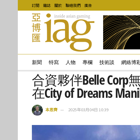
訂閱
雜誌
關於
聯絡我們
廣告
新聞
特寫
人物
專欄
技術談
網絡博
合資夥伴Belle C
在City of Dreams M
本思齊
2025年03月04日 10:39