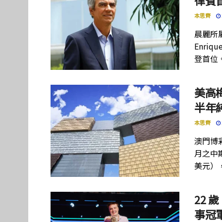
律賓
本思齊
晨麗所屬母
Enriq
登首位
美高
半年
本思齊
澳門博彩
月之中期
美元）
22 歲
事冠軍