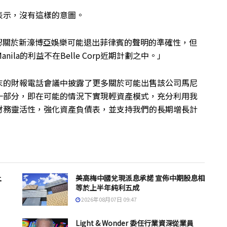
表示，沒有這樣的意圖。
法確認關於新濠博亞娛樂可能退出菲律賓的聲明的準確性，但
Manila的利益不在Belle Corp近期計劃之中。」
末的財報電話會議中披露了更多關於可能出售該公司馬尼
一部分，即在可能的情況下實現輕資產模式，充分利用我
財務靈活性，強化資產負債表，並支持我們的長期增長計
上
美高梅中國兌現派息承諾 宣佈中期股息相
等於上半年純利五成
2026年08月07日 09:47
Light & Wonder 委任行業資深從業員