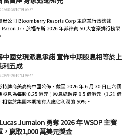
首富寶座 身家遙遙領先
2026年08月07日 09:57
公司 Bloomberry Resorts Corp 主席兼行政總裁
ue Razon Jr，於福布斯 2026 年菲律賓 50 大富豪排行榜榮
。
梅中國兌現派息承諾 宣佈中期股息相等於上
純利五成
2026年08月07日 09:47
持牌商美高梅中國公佈，截至 2026 年 6 月 30 日止六個
股息為每股 0.25 港元；股息總額達 9.5 億港元（1.21 億
，相當於集團本期擁有人應佔利潤的 50%。
 Lucas Jumalon 勇奪 2026 年 WSOP 主賽
，贏取1,000 萬美元獎金