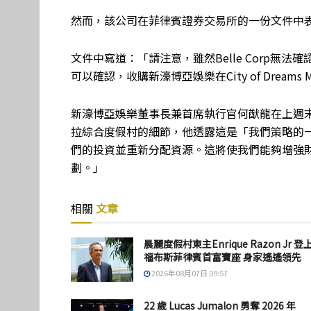
然而，該公司在菲律賓證券交易所的一份文件中
文件中寫道：「請注意，雖然Belle Corp無
可以確認，收購新濠博亞娛樂在City of Dreams 
新濠博亞娛樂董事長兼首席執行官何猷龍在上週
拉綜合度假村的細節，他透露這是「我們策略的
們的投資並重新分配資源。這將使我們能夠增強
劃。」
相關
文章
晨麗度假村東主Enrique Razon Jr 登
福布斯菲律賓首富寶座 身家遙遙領先
2026年08月07日 09:57
22 歲 Lucas Jumalon 勇奪 2026 年