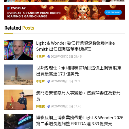
Related
Posts
Light & Wonder 委任行業資深從業員Mike
Smith 出任亞洲區董事總經理
本思齊
2026年08月06日 09:46
世邦魏理仕：永利阿聯酋項目造價上調後 股東
出資最高達 17.1 億美元
本思齊
2026年08月06日 09:35
澳門治安警察局人事變動，伍素萍委任為新局
長
陳嘉俊
2026年08月06日 07:43
博彩及網上博彩業務帶動 Light & Wonder 2026
第二季增長經調整 EBITDA 達 3.83 億美元