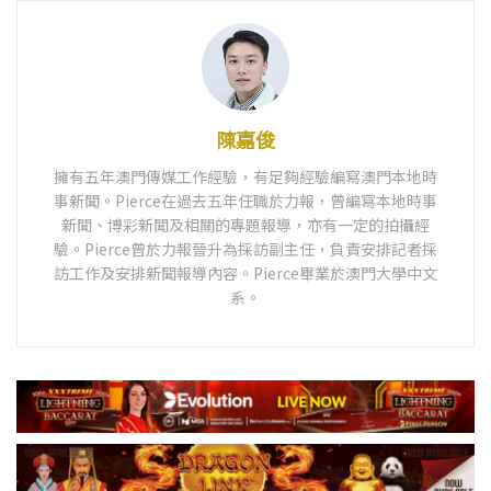
陳嘉俊
擁有五年澳門傳媒工作經驗，有足夠經驗編寫澳門本地時
事新聞。Pierce在過去五年任職於力報，曾編寫本地時事
新聞、博彩新聞及相關的專題報導，亦有一定的拍攝經
驗。Pierce曾於力報晉升為採訪副主任，負責安排記者採
訪工作及安排新聞報導內容。Pierce畢業於澳門大學中文
系。