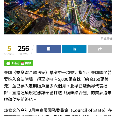
泰國曼谷
5
256
SHARES
VIEWS
泰國《娛樂綜合體法案》草案中一項規定指出，泰國國民若
要進入合法賭場，須至少擁有5,000萬泰銖（約合150萬美
元）並已存入定期賬戶至少六個月。此舉已遭業界代表批
評，直指這項規定恐讓泰國打造「娛樂綜合體」的美夢還未
啟動便提前終結。
該條文於今年2月由泰國國務委員會（Council of State）在