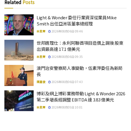
Related
Posts
Light & Wonder 委任行業資深從業員Mike
Smith 出任亞洲區董事總經理
本思齊
2026年08月06日 09:46
世邦魏理仕：永利阿聯酋項目造價上調後 股東
出資最高達 17.1 億美元
本思齊
2026年08月06日 09:35
澳門治安警察局人事變動，伍素萍委任為新局
長
陳嘉俊
2026年08月06日 07:43
博彩及網上博彩業務帶動 Light & Wonder 2026
第二季增長經調整 EBITDA 達 3.83 億美元
本思齊
2026年08月05日 10:01