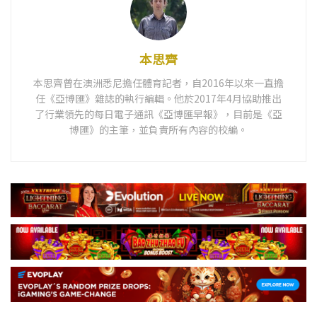
本思齊
本思齊曾在澳洲悉尼擔任體育記者，自2016年以來一直擔
任《亞博匯》雜誌的執行編輯。他於2017年4月協助推出
了行業領先的每日電子通訊《亞博匯早報》，目前是《亞
博匯》的主筆，並負責所有內容的校編。