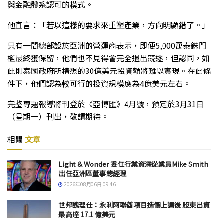
與金融體系認可的模式。
他直言：「若以這樣的要求來重塑產業，方向明顯錯了。」
只有一間總部設於亞洲的營運商表示，即便5,000萬泰銖門
檻最終獲保留，他們也不見得會完全退出競逐，但認同，如
此則泰國政府所構想的30億美元投資額將難以實現。在此條
件下，他們認為較可行的投資規模應為4億美元左右。
完整專題報導將刊登於《亞博匯》4月號，預定於3月31日
（星期一）刊出，敬請期待。
相關
文章
Light & Wonder 委任行業資深從業員Mike Smith
出任亞洲區董事總經理
2026年08月06日 09:46
世邦魏理仕：永利阿聯酋項目造價上調後 股東出資
最高達 17.1 億美元