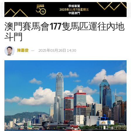
澳門賽馬會177隻馬匹運往內地
斗門
陳嘉俊
2025年03月26日 14:30