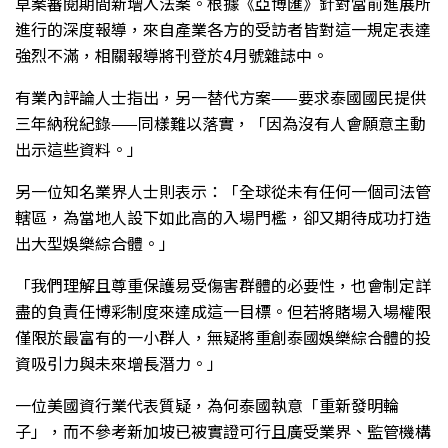
草案審閱期間新增入法案。根據《亞博匯》針對當前進展所
進行的深度報導，來自產業各方的受訪者皆對這一規定表達
強烈不滿，相關報導將刊登於4月號雜誌中。
有業內評論人士指出，另一替代方案——要求泰國國民提供
三年納稅紀錄——同樣難以落實，「因為沒有人會願意主動
出示這些資料。」
另一位知名業界人士則表示：「全球從未有任何一個司法管
轄區，為當地人設下如此高的入場門檻，卻又期待成功打造
出大型娛樂綜合體。」
「我們理解且尊重保護易受傷害群體的必要性，也會制定詳
盡的負責任博彩制度來達成這一目標。但若將賭場入場權限
僅限於最富有的一小群人，無疑將重創泰國娛樂綜合體的投
資吸引力與未來增長潛力。」
一位美國資行業代表質疑，為何泰國執意「重新發明輪
子」，而不參考新加坡已被實證可行且廣受業界、監管機構