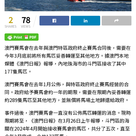
2
78
SHARES
VIEWS
澳門賽馬會在去年與澳門特區政府終止賽馬合同後，需要在
今年3月底前將所有馬匹妥善轉運至其他地方。據澳門本地
媒體《澳門日報》報導，內地珠海市的斗門區接收了其中
177隻馬匹。
澳門賽馬會在去年1月公佈，與特區政府終止賽馬經營的合
同。政府給予賽馬會約一年的期限，需要在限期內妥善轉運
約289隻馬匹至其他地方，並無償將馬場土地歸還給政府。
事件過後，澳門賽馬會一直沒有公佈馬匹轉運的消息。現時
限期將至，《澳門日報》在3月26日上午報導，斗門區的海
關在2024年4月開始接收賽馬會的馬匹，共分了五次，直至