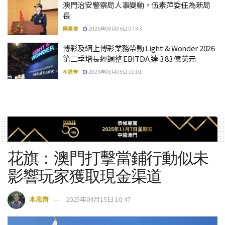
澳門治安警察局人事變動，伍素萍委任為新局
長
陳嘉俊
2026年08月06日 07:43
博彩及網上博彩業務帶動 Light & Wonder 2026
第二季增長經調整 EBITDA 達 3.83 億美元
本思齊
2026年08月05日 10:01
花旗：澳門打擊當鋪行動似未
影響玩家獲取現金渠道
本思齊
2025年04月15日 10:47