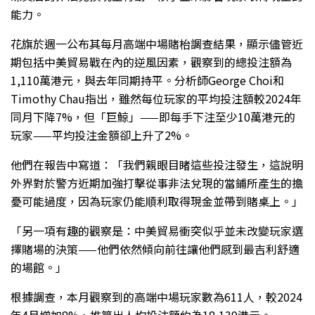
能力。
花旗於週一公布其每月高端中場賭枱調查結果，顯示儘管近
期包括中美貿易戰在內的逆風因素，觀察到的總投注額為
1,110萬港元，與去年同期持平。分析師George Choi和
Timothy Chau指出，雖然每位玩家的平均投注額較2024年
同月下降7%，但「巨鯨」——即每手下注至少10萬港元的
玩家——平均投注金額卻上升了2%。
他們在報告中寫道：「我們親眼目睹這些投注發生，這說明
外界對於警方近期加強打擊從事非法兌現的當鋪所產生的擔
憂可能過度，因為玩家仍能順利取得現金並帶到賭桌上。」
「另一項有趣的觀察是：中美貿易衝突似乎並未改變玩家選
擇賭場的決策——他們依然傾向前往讓他們感到最吉利舒適
的場館。」
根據調查，本月觀察到的高端中場玩家數為611人，較2024