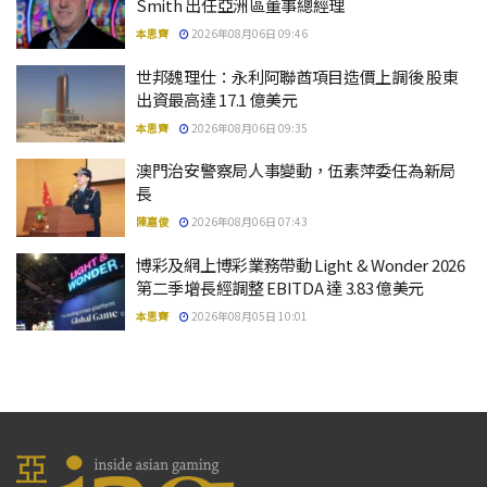
Smith 出任亞洲區董事總經理
本思齊
2026年08月06日 09:46
世邦魏理仕：永利阿聯酋項目造價上調後 股東
出資最高達 17.1 億美元
本思齊
2026年08月06日 09:35
澳門治安警察局人事變動，伍素萍委任為新局
長
陳嘉俊
2026年08月06日 07:43
博彩及網上博彩業務帶動 Light & Wonder 2026
第二季增長經調整 EBITDA 達 3.83 億美元
本思齊
2026年08月05日 10:01