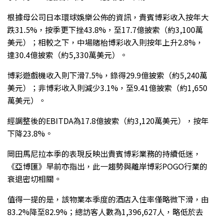
根據母公司日本環球娛樂公佈的資訊，貴賓博彩收入按年大
跌31.5%，按季更下挫43.8%，至17.7億披索（約3,100萬
美元）；相較之下，中場賭枱博彩收入則按年上升2.8%，
達30.4億披索（約5,330萬美元）。
博彩遊戲機收入則下滑7.5%，錄得29.9億披索（約5,240萬
美元）；非博彩收入則減少3.1%，至9.41億披索（約1,650
萬美元）。
經調整後的EBITDA為17.8億披索（約3,120萬美元），按年
下降23.8%。
岡田馬尼拉本季的表現反映出貴賓博彩業務的持續低迷，
《亞博匯》早前亦指出，此一趨勢與離岸博彩POGO行業的
衰退密切相關。
值得一提的是，該物業本季度的酒店入住率僅略微下滑，由
83.2%降至82.9%；總訪客人數為1,396,627人，略低於去