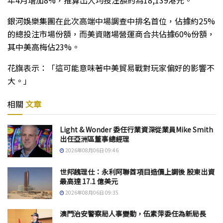
年4月增加8%，推算出人均投注額約為18,139港元。
銀河娛樂集團在此次高端中場調查中排名首位，佔據約25%
的總投注市場份額，而美資賭場營運商合共佔據60%份額，
其中美高梅佔23%。
花旗表示：「這可能意味著中美貿易戰對玩家偏好的影響不
大。」
相關
文章
Light & Wonder 委任行業資深從業員Mike Smith
出任亞洲區董事總經理
2026年08月06日 09:46
世邦魏理仕：永利阿聯酋項目造價上調後 股東出資
最高達 17.1 億美元
2026年08月06日 09:35
澳門治安警察局人事變動，伍素萍委任為新局長