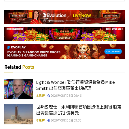
Related
Posts
Light & Wonder 委任行業資深從業員Mike
Smith 出任亞洲區董事總經理
本思齊
2026年08月06日 09:46
世邦魏理仕：永利阿聯酋項目造價上調後 股東
出資最高達 17.1 億美元
本思齊
2026年08月06日 09:35