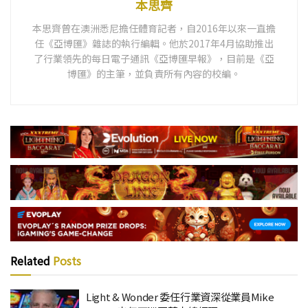
本思齊
本思齊曾在澳洲悉尼擔任體育記者，自2016年以來一直擔
任《亞博匯》雜誌的執行編輯。他於2017年4月協助推出
了行業領先的每日電子通訊《亞博匯早報》，目前是《亞
博匯》的主筆，並負責所有內容的校編。
Related
Posts
Light & Wonder 委任行業資深從業員Mike