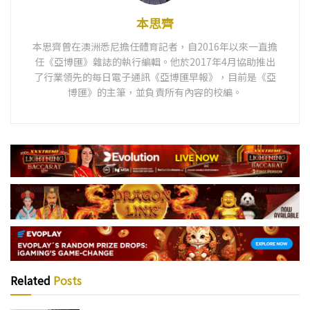
本思齊
本思齊曾在澳洲悉尼擔任體育記者，自2016年以來一直擔
任《亞博匯》雜誌的執行編輯。他於2017年4月協助推出
了行業領先的每日電子通訊《亞博匯早報》，目前是《亞
博匯》的主筆，並負責所有內容的校編。
Related
Posts