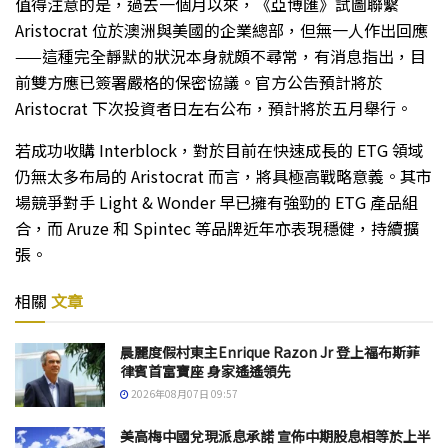
值得注意的是，過去一個月以來，《亞博匯》試圖聯繫
Aristocrat 位於澳洲與美國的企業總部，但無一人作出回應
——這種完全靜默的狀況本身就頗不尋常，有消息指出，目
前雙方應已簽署嚴格的保密協議。官方公告預計將於
Aristocrat 下次投資者日左右公布，預計將於五月舉行。
若成功收購 Interblock，對於目前在快速成長的 ETG 領域
仍無太多布局的 Aristocrat 而言，將具極高戰略意義。其市
場競爭對手 Light & Wonder 早已擁有強勁的 ETG 產品組
合，而 Aruze 和 Spintec 等品牌近年亦表現穩健，持續擴
張。
相關
文章
晨麗度假村東主Enrique Razon Jr 登上福布斯菲
律賓首富寶座 身家遙遙領先
2026年08月07日 09:57
美高梅中國兌現派息承諾 宣佈中期股息相等於上半