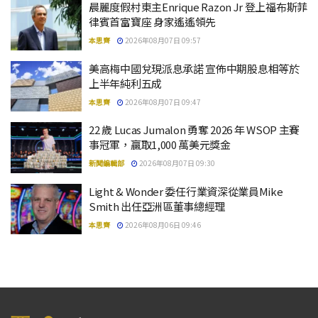
晨麗度假村東主Enrique Razon Jr 登上福布斯菲
律賓首富寶座 身家遙遙領先
本思齊
2026年08月07日 09:57
美高梅中國兌現派息承諾 宣佈中期股息相等於
上半年純利五成
本思齊
2026年08月07日 09:47
22 歲 Lucas Jumalon 勇奪 2026 年 WSOP 主賽
事冠軍，贏取1,000 萬美元獎金
新聞編輯部
2026年08月07日 09:30
Light & Wonder 委任行業資深從業員Mike
Smith 出任亞洲區董事總經理
本思齊
2026年08月06日 09:46