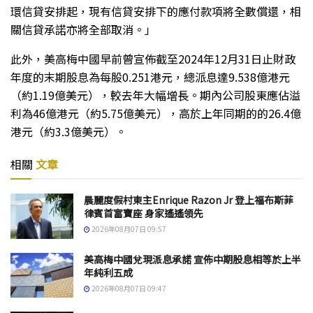
環信貸安排起，現有信貸安排下的應付款項將全數償還，相
關信貸承諾亦將全部取消。」
此外，美高梅中國早前曾宣佈截至2024年12月31日止財政
年度的末期股息為每股0.251港元，總派息達9.538億港元
（約1.19億美元），較去年大幅增長。期內公司股東應佔溢
利為46億港元（約5.75億美元），高於上年同期的的26.4億
港元（約3.3億美元）。
相關
文章
晨麗度假村東主Enrique Razon Jr 登上福布斯菲
律賓首富寶座 身家遙遙領先
2026年08月07日 09:57
美高梅中國兌現派息承諾 宣佈中期股息相等於上半
年純利五成
2026年08月07日 09:47