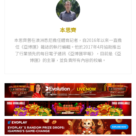
本思齊
本思齊曾在澳洲悉尼擔任體育記者，自2016年以來一直擔
任《亞博匯》雜誌的執行編輯。他於2017年4月協助推出
了行業領先的每日電子通訊《亞博匯早報》，目前是《亞
博匯》的主筆，並負責所有內容的校編。