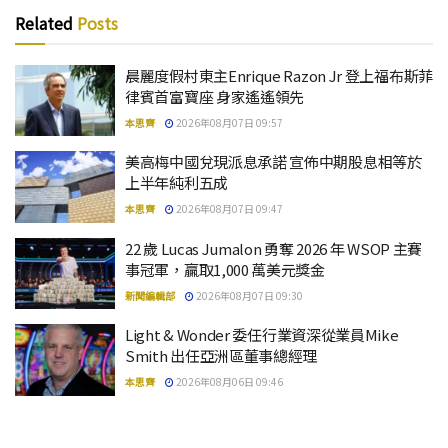
Related
Posts
晨麗度假村東主Enrique Razon Jr 登上福布斯菲
律賓首富寶座 身家遙遙領先
本思齊
2026年08月07日 09:57
美高梅中國兌現派息承諾 宣佈中期股息相等於
上半年純利五成
本思齊
2026年08月07日 09:47
22 歲 Lucas Jumalon 勇奪 2026 年 WSOP 主賽
事冠軍，贏取1,000 萬美元獎金
新聞編輯部
2026年08月07日 09:30
Light & Wonder 委任行業資深從業員Mike
Smith 出任亞洲區董事總經理
本思齊
2026年08月06日 09:46