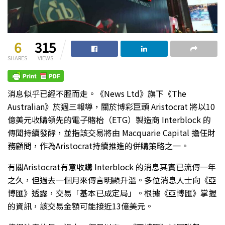
6
315
SHARES
VIEWS
消息似乎已經不脛而走。《News Ltd》旗下《The
Australian》於週三報導，關於博彩巨頭 Aristocrat 將以10
億美元收購領先的電子賭枱（ETG）製造商 Interblock 的
傳聞持續發酵，並指該交易將由 Macquarie Capital 擔任財
務顧問，作為Aristocrat持續推進的併購策略之一。
有關Aristocrat有意收購 Interblock 的消息其實已流傳一年
之久，但過去一個月來傳言明顯升溫。多位消息人士向《亞
博匯》透露，交易「基本已成定局」。根據《亞博匯》掌握
的資訊，該交易金額可能接近13億美元。