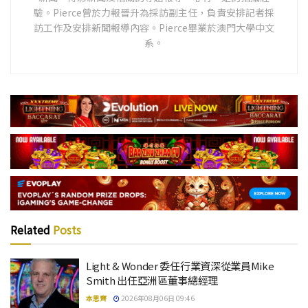
驗。Pierce曾於力報晉升為採訪副主任，負責安排記者採
訪工作及安排新聞報導內容。Pierce畢業於澳門大學中文
系。
Related
Posts
Light & Wonder 委任行業資深從業員Mike
Smith 出任亞洲區董事總經理
本思齊
2026年08月06日 09:46