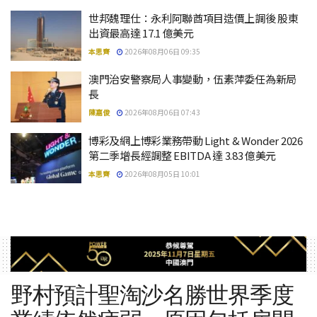
世邦魏理仕：永利阿聯酋項目造價上調後 股東
出資最高達 17.1 億美元
本思齊
2026年08月06日 09:35
澳門治安警察局人事變動，伍素萍委任為新局
長
陳嘉俊
2026年08月06日 07:43
博彩及網上博彩業務帶動 Light & Wonder 2026
第二季增長經調整 EBITDA 達 3.83 億美元
本思齊
2026年08月05日 10:01
野村預計聖淘沙名勝世界季度