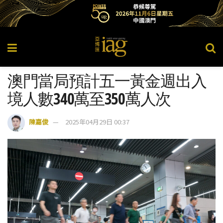
澳門當局預計五一黃金週出入
境人數340萬至350萬人次
陳嘉俊
2025年04月29日 00:37