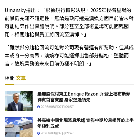
Umansky指出：「根據現行博彩法規，2025年後衛星場的
前景仍充滿不確定性，無論是政府還是澳娛方面目前皆未對
可能結果作出具體說明。部分甚至全部衛星場可能面臨關
閉，相關賭枱與員工將回流至澳博。」
「雖然部分賭枱回流可能對公司現有營運有所幫助，但其成
本或將十分高昂，澳娛亦可能選擇出售部分賭枱。整體而
言，這塊業務的未來目前仍極不明朗。」
相關
文章
晨麗度假村東主Enrique Razon Jr 登上福布斯菲
律賓首富寶座 身家遙遙領先
2026年08月07日 09:57
美高梅中國兌現派息承諾 宣佈中期股息相等於上半
年純利五成
2026年08月07日 09:47