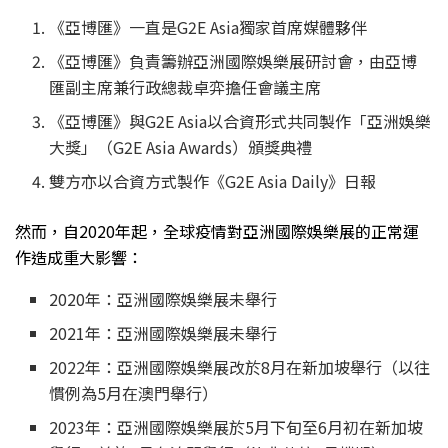
《亞博匯》一直是G2E Asia獨家首席媒體夥伴
《亞博匯》負責籌辦亞洲國際娛樂展研討會，
由亞博
匯副主席兼行政總裁卓弈擔任會議主席
《亞博匯》與G2E Asia以合資形式共同製作「亞洲娛樂
大獎」（G2E Asia Awards）頒獎典禮
雙方亦以合資方式製作《G2E Asia Daily》日報
然而，自2020年起，
全球疫情對亞洲國際娛樂展的正常運
作造成重大影響：
2020年：亞洲國際娛樂展未舉行
2021年：亞洲國際娛樂展未舉行
2022年：亞洲國際娛樂展改於8月在新加坡舉行（
以往
慣例為5月在澳門舉行）
2023年：亞洲國際娛樂展於5月下旬至6月初在新加坡