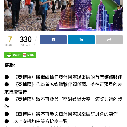
7
330
SHARES
VIEWS
要點:
● 《亞博匯》將繼續擔任亞洲國際娛樂展的首席媒體夥伴
● 《亞博匯》作為首席媒體夥伴關係預計將在可預見的未
來持續維持
● 《亞博匯》將不再參與「亞洲娛樂大獎」頒獎典禮的製
作
● 《亞博匯》將不再參與亞洲國際娛樂展研討會的製作
● 以上安排均由雙方協商一致