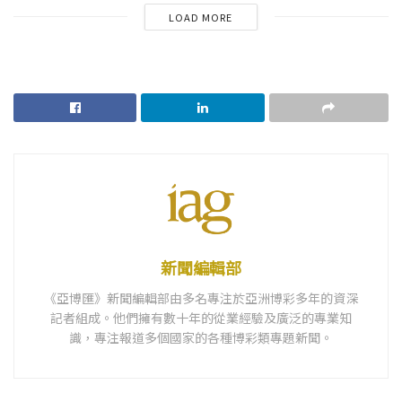
LOAD MORE
新聞編輯部
《亞博匯》新聞編輯部由多名專注於亞洲博彩多年的資深
記者組成。他們擁有數十年的從業經驗及廣泛的專業知
識，專注報道多個國家的各種博彩類專題新聞。