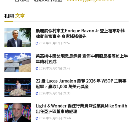
相關
文章
晨麗度假村東主Enrique Razon Jr 登上福布斯菲
律賓首富寶座 身家遙遙領先
2026年08月07日 09:57
美高梅中國兌現派息承諾 宣佈中期股息相等於上半
年純利五成
2026年08月07日 09:47
22 歲 Lucas Jumalon 勇奪 2026 年 WSOP 主賽事
冠軍，贏取1,000 萬美元獎金
2026年08月07日 09:30
Light & Wonder 委任行業資深從業員Mike Smith
出任亞洲區董事總經理
2026年08月06日 09:46