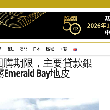
彩
活動
澳門
日本
區域
50强
團錯過回購期限，主要貸款銀
rald Bay地皮