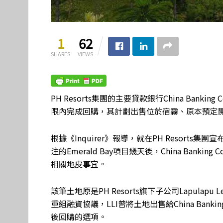
1
62
SHARES
VIEWS
PH Resorts集團的主要貸款銀行China Ban
限內完成回購，其計劃出售位於宿霧、原本預定
根據《Inquirer》報導，就在PH Resor
注的Emerald Bay項目幾天後，China Ban
相關地皮事宜。
該筆土地原是PH Resorts旗下子公司Lapulapu 
重組融資協議，LLI曾將土地出售給China Bank
後回購的選項。