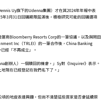
nnis Uy旗下的Udenna集團）才在其2024年年報中表
5年3月31日回購期限屆滿後，積極研究可能的回購選項
oomberry Resorts Corp的一筆協議，以及與岡田
rtainment Inc（TRLEI）的一筆合作後，China Banking
如今已經「不再成立」。
denna創辦人）一個贖回的機會，」Sy對《Inquirer》表示。
土地現在已經登記在我們名下了。」
4公頃的地皮表達興趣，但尚不清楚這些買家是否會延續原