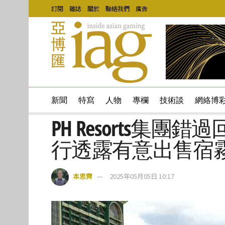
訂閱
雜誌
關於
聯絡我們
廣告
新聞
特寫
人物
專欄
技術談
網絡博
PH Resorts集
行透露有意出售宿霧Eme
本思齊
2025年05月05日 10:17