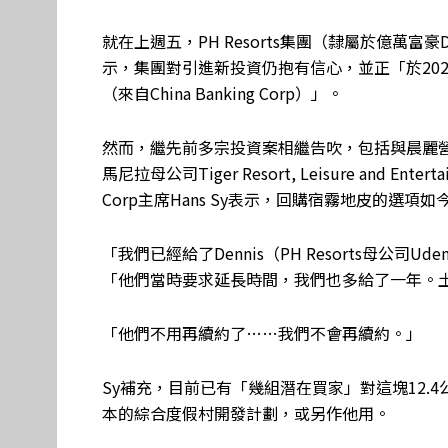
就在上週五，PH Resorts集團（隸屬於億萬富豪De
示，集團對引進新投資仍抱有信心，並正「於202
（來自China Banking Corp）」。
然而，繼先前多宗投資案相繼告吹，包括與晨麗營運商Bl
馬尼拉母公司Tiger Resort, Leisure and Ente
Corp主席Hans Sy表示，回購宿霧地皮的選項
「我們已經給了Dennis（PH Resorts母公司U
「他們當時要求延長時間，我們也多給了一年。
「他們不用再續約了……我們不會再續約。」
Sy補充，目前已有「幾組潛在買家」對這塊12.
本的綜合度假村開發計劃，或另作他用。