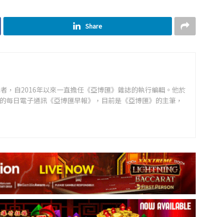
Share
者，自2016年以來一直擔任《亞博匯》雜誌的執行編輯。他於
領先的每日電子通訊《亞博匯早報》，目前是《亞博匯》的主筆，