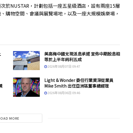
，僅次於NUSTAR，計劃包括一座五星級酒店，設有兩座15層
設施、購物空間、會議與展覽場地，以及一座大規模娛樂場，
上
美高梅中國兌現派息承諾 宣佈中期股息相
等於上半年純利五成
2026年08月07日 09:47
Light & Wonder 委任行業資深從業員
獎
Mike Smith 出任亞洲區董事總經理
2026年08月06日 09:46
LOAD MORE