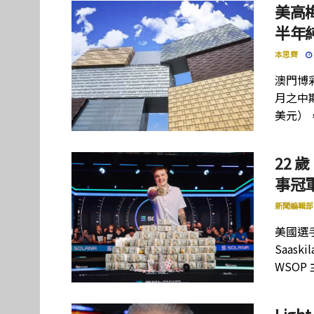
美高
半年
本思齊
澳門博彩
月之中期
美元）
22 歲
事冠軍
新聞編輯部
美國選手
Saas
WSOP