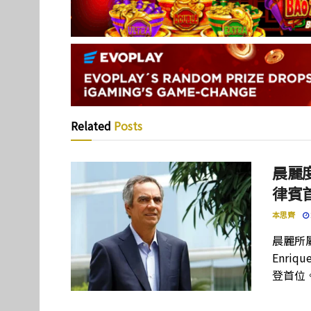
Related
Posts
晨麗度
律賓
本思齊
晨麗所屬母
Enriq
登首位