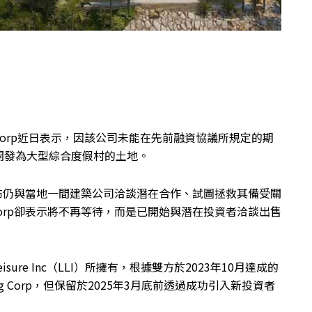
king Corp近日表示，因該公司未能在先前融資協議所規定的期
開發為大型綜合度假村的土地。
ts集團宣布仍與當地一間建築公司洽談潛在合作、試圖拯救其備受關
king Corp卻表示將不再等待，而是已開始與潛在投資者洽談出售
Leisure Inc（LLI）所擁有，根據雙方於2023年10月達成的
ing Corp，但保留於2025年3月底前透過成功引入新投資者