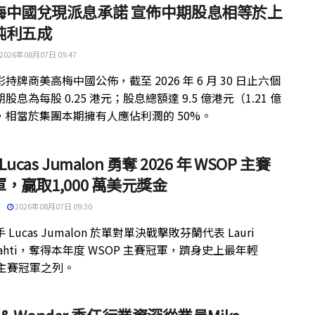
梅中國兌現派息承諾 宣佈中期股息相等於上
純利五成
2026年08月07日 09:47
持牌商美高梅中國公佈，截至 2026 年 6 月 30 日止六個
股息為每股 0.25 港元；股息總額達 9.5 億港元（1.21 億
，相當於集團本期擁有人應佔利潤的 50%。
 Lucas Jumalon 勇奪 2026 年 WSOP 主賽
，贏取1,000 萬美元獎金
2026年08月07日 09:30
 Lucas Jumalon 於單對單決戰擊敗芬蘭代表 Lauri
kilahti，奪得本年度 WSOP 主賽冠軍，躋身史上最年輕
 主賽冠軍之列。