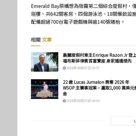
Emerald Bay原構想為宿霧第二個綜合度假村
塔樓、共642間客房、四個游泳池、18間餐飲
配備超過700台電子遊戲機與逾140張賭枱。
相關
文章
晨麗度假村東主Enrique Razon Jr 登
福布斯菲律賓首富寶座 身家遙遙領先
2026年08月07日 09:57
22 歲 Lucas Jumalon 勇奪 2026 年
WSOP 主賽事冠軍，贏取1,000 萬美元
金
2026年08月07日 09:30