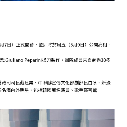
月7日）正式開幕，並即將於周五（5月9日）公開亮相。
監Giuliano Peparini操刀製作，團隊成員來自超過30多
財政司司長戴建業、中聯辦宣傳文化部副部長白冰、新濠
多名海內外明星，包括韓國著名演員、歌手鄭智薰