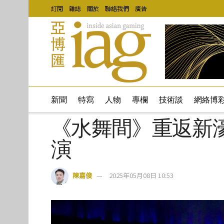
訂閱
雜誌
關於
聯絡我們
廣告
新聞
特寫
人物
專欄
技術談
網絡博
《水舞間》重返新濠
演
陳嘉俊
2025年05月08日 10:53