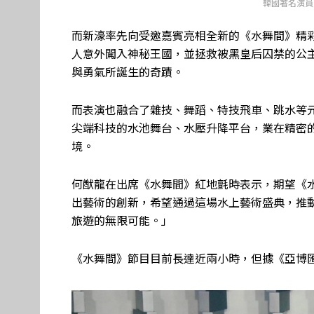
韓國著名演員
而新濠率先向受邀嘉賓亮相全新的《水舞間》精
人意外闖入神秘王國，並拯救被黑皇后囚禁的公
與勇氣所誕生的奇蹟。
而表演也融合了雜技、舞蹈、特技飛車、跳水等元
尖端科技的水池舞台、水壓升降平台，業在精密
境。
何猷龍在出席《水舞間》紅地氈時表示，期望《
出藝術的創新，希望通過這場水上藝術盛典，推
旅遊的無限可能。」
《水舞間》節目目前長達近兩小時，但據《亞博匯》 