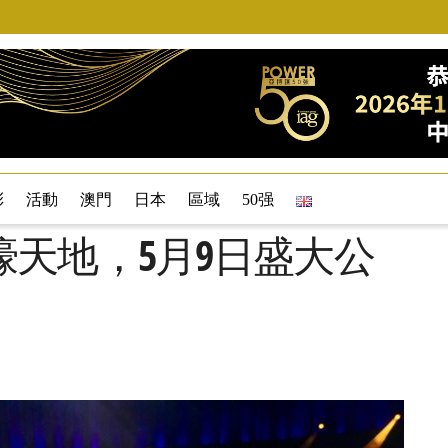
彩
活動
澳門
日本
區域
50强
天地，5月9日盛大公