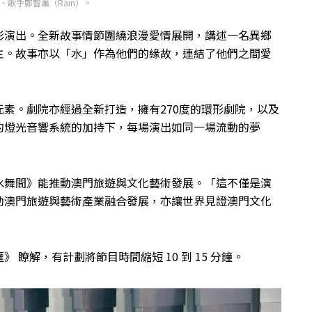
、歌手鄭智薰（Rain）。
彩演出。全新故事情節圍繞浪漫愛情展開，講述一名異鄉
主。故事亦以「水」作為他們的緣故，連結了他們之間愛
素。劇院亦經過全新打造，擁有270度的環形劇院，以及
的燈光音響系統的加持下，每場演出如同一場流動的夢
水舞間》能推動澳門旅遊與文化藝術發展。「這不僅是演
動澳門旅遊與藝術產業融合發展，亦讓世界見證澳門文化
瞭解，有計劃將節目時間縮短 10 到 15 分鐘。