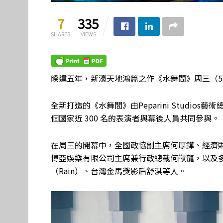
7
335
SHARES
VIEWS
睽違五年，新濠天地鴻篇之作《水舞間》周三（5
全新打造的《水舞間》由Peparini Studios藝術總
個國家近 300 名的表演者與幕後人員共同參與。
在周三的開幕中，全國政協副主席何厚鏵、經濟
博亞娛樂有限公司主席兼行政總裁何猷龍，以及
（Rain）、台灣金馬獎影后舒淇等人。