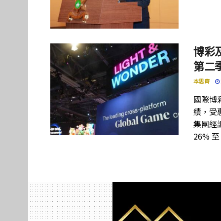
博彩及
第二季
本思齊
國際博彩設
績，受惠
集團經調
26% 至