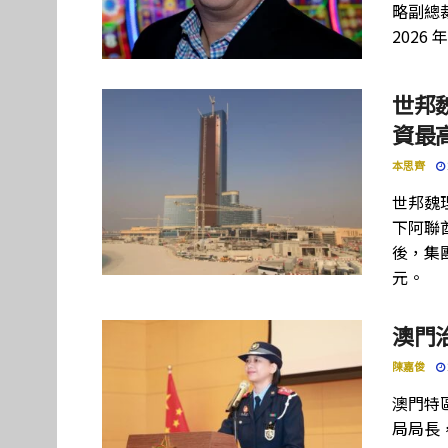
略副總裁
2026 
世邦
資最高
本思齊
世邦魏
下阿聯酋項
後，集團
元。
澳門
陳嘉俊
澳門特
局局長