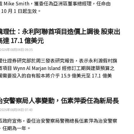
 Mike Smith，獲委任為亞洲區董事總經理，任命由
年 10 月 1 日起生效。
魏理仕：永利阿聯酋項目造價上調後 股東出
達 17.1 億美元
2026年08月06日 09:35
理仕證券研究部於周三發表研究報告，表示永利渡假村旗
目 Wynn Al Marjan Island 經修訂工期與建築預算之
需要投入的自有股本將介乎 15.9 億美元至 17.1 億美
治安警察局人事變動，伍素萍委任為新局長
2026年08月06日 07:43
區政府宣佈，委任治安警察局警務總長伍素萍為治安警察
，任期為一年。