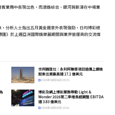
貴賓業務中表現出色，而澳娛綜合、銀河與新濠在中場業
象，分析人士指出五月黃金週意外表現強勁，日均博彩總
博匯》於上週亞洲國際娛樂展期間與業界營運商的交流情
世邦魏理仕：永利阿聯酋項目造價上調後
股東出資最高達 17.1 億美元
2026年08月06日 09:35
為
博彩及網上博彩業務帶動 Light &
Wonder 2026第二季增長經調整 EBITDA
達 3.83 億美元
2026年08月05日 10:01