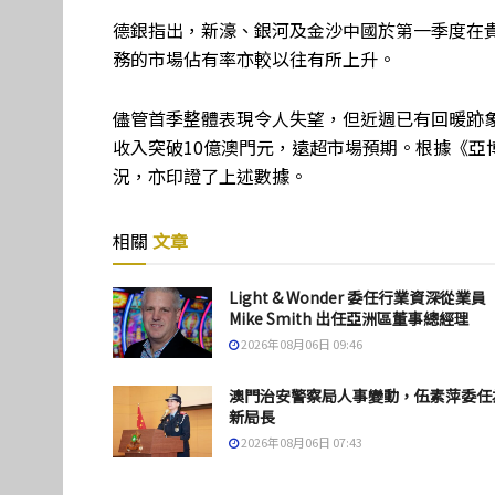
德銀指出，新濠、銀河及金沙中國於第一季度在
務的市場佔有率亦較以往有所上升。
儘管首季整體表現令人失望，但近週已有回暖跡
收入突破10億澳門元，遠超市場預期。根據《亞
況，亦印證了上述數據。
相關
文章
Light & Wonder 委任行業資深從業員
Mike Smith 出任亞洲區董事總經理
2026年08月06日 09:46
澳門治安警察局人事變動，伍素萍委任
新局長
2026年08月06日 07:43