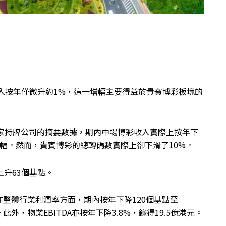
收入按年僅微升約1%，這一增幅主要得益於貴賓博彩板塊的
i彙整的六家持牌公司的摘要數據，期內中場博彩收入實際上按年下
跌幅。然而，貴賓博彩的總轉碼數實際上卻下滑了10%。
上升63個基點。
整體行業利潤率方面，期內按年下降120個基點至
。此外，物業EBITDA亦按年下降3.8%，錄得19.5億港元。