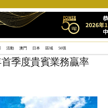
彩
活動
澳門
日本
區域
50强
5年首季度貴賓業務贏率