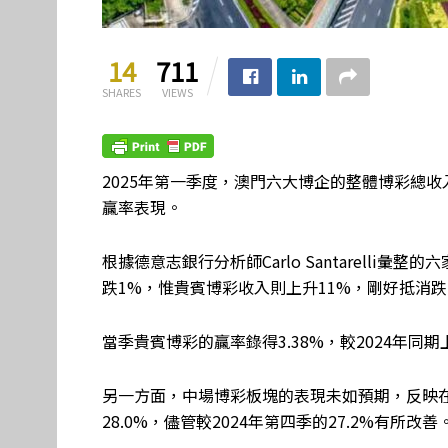
14
711
SHARES
VIEWS
2025年第一季度，澳門六大博企的整體博彩總
贏率表現。
根據德意志銀行分析師Carlo Santarell
跌1%，惟貴賓博彩收入則上升11%，剛好抵消
當季貴賓博彩的贏率錄得3.38%，較2024年同期
另一方面，中場博彩板塊的表現未如預期，反映在
28.0%，儘管較2024年第四季的27.2%有所改善