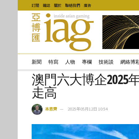
訂閱
雜誌
關於
聯絡我們
廣告
新聞
特寫
人物
專欄
技術談
網絡博
澳門六大博企202
走高
本思齊
2025年05月12日 10:54