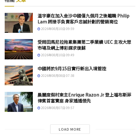
温宇豪在加入金沙中國僅九個月之後離職 Philip
Lam 將接手負責客戶忠誠計劃的營銷崗位
2026年08月10日 09:59
受岡田馬尼拉拖累集團第二季業績 UEC 主攻大眾
市場及網上博彩謀求復蘇
2026年08月10日 09:49
中國將於9月15日實行新出入境管控
2026年08月08日 07:38
晨麗度假村東主Enrique Razon Jr 登上福布斯菲
律賓首富寶座 身家遙遙領先
2026年08月07日 09:57
LOAD MORE