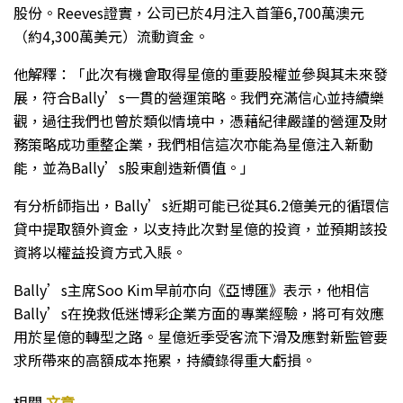
股份。Reeves證實，公司已於4月注入首筆6,700萬澳元
（約4,300萬美元）流動資金。
他解釋：「此次有機會取得星億的重要股權並參與其未來發
展，符合Bally’s一貫的營運策略。我們充滿信心並持續樂
觀，過往我們也曾於類似情境中，憑藉紀律嚴謹的營運及財
務策略成功重整企業，我們相信這次亦能為星億注入新動
能，並為Bally’s股東創造新價值。」
有分析師指出，Bally’s近期可能已從其6.2億美元的循環信
貸中提取額外資金，以支持此次對星億的投資，並預期該投
資將以權益投資方式入賬。
Bally’s主席Soo Kim早前亦向《亞博匯》表示，他相信
Bally’s在挽救低迷博彩企業方面的專業經驗，將可有效應
用於星億的轉型之路。星億近季受客流下滑及應對新監管要
求所帶來的高額成本拖累，持續錄得重大虧損。
相關
文章