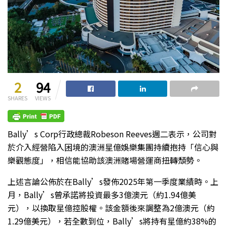
2
94
SHARES
VIEWS
Bally’s Corp行政總裁Robeson Reeves週二表示，公司對
於介入經營陷入困境的澳洲星億娛樂集團持續抱持「信心與
樂觀態度」，相信能協助該澳洲賭場營運商扭轉頹勢。
上述言論公佈於在Bally’s發佈2025年第一季度業績時。上
月，Bally’s曾承諾將投資最多3億澳元（約1.94億美
元），以換取星億控股權。該金額後來調整為2億澳元（約
1.29億美元），若全數到位，Bally’s將持有星億約38%的