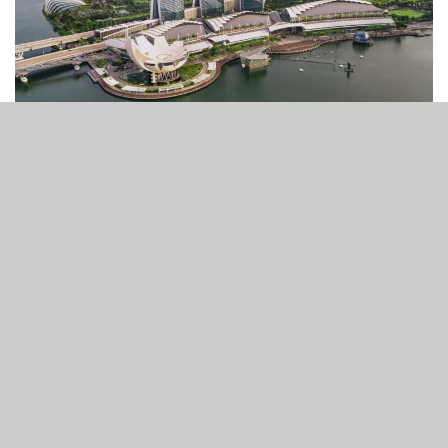
5
236
SHARES
VIEWS
新加坡濱海灣金沙週二宣佈，作為整體規模達17.5億美元的
多年度改造計劃一部分，酒店已全面完成旗下所有客房的翻
新與設施提升工程，標誌著這座地標式綜合度假村迎來嶄新
面貌。
此次翻新工程包括擴展套房產品線，令酒店目前總客房數量
達到1,850間，其中套房由原來的180間增至775間。
此外，濱海灣金沙亦預計於未來數年進一步增加570間套