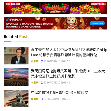
Related
Posts
温宇豪在加入金沙中國僅九個月之後離職 Philip
Lam 將接手負責客戶忠誠計劃的營銷崗位
本思齊
2026年08月10日 09:59
受岡田馬尼拉拖累集團第二季業績 UEC 主攻大
眾市場及網上博彩謀求復蘇
本思齊
2026年08月10日 09:49
中國將於9月15日實行新出入境管控
陳嘉俊
2026年08月08日 07:38