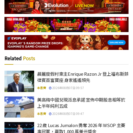
Related
Posts
晨麗度假村東主Enrique Razon Jr 登上福布斯菲
律賓首富寶座 身家遙遙領先
本思齊
2026年08月07日 09:57
美高梅中國兌現派息承諾 宣佈中期股息相等於
上半年純利五成
本思齊
2026年08月07日 09:47
22 歲 Lucas Jumalon 勇奪 2026 年 WSOP 主賽
事冠軍，贏取1,000 萬美元獎金