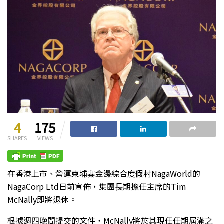
4
175
SHARES
VIEWS
在香港上市、營運柬埔寨金邊綜合度假村NagaWorld的
NagaCorp Ltd日前宣佈，集團長期擔任主席的Tim
McNally即將退休。
根據週四晚間提交的文件，McNally將於其現任任期屆滿之