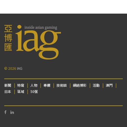
© 2026
IAG
新聞
特寫
人物
專欄
技術談
網絡博彩
活動
澳門
日本
區域
50强