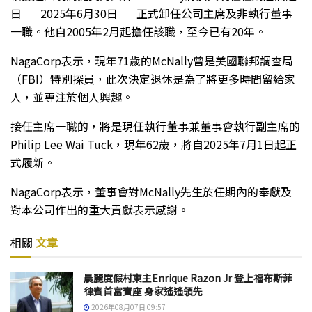
日——2025年6月30日——正式卸任公司主席及非執行董事
一職。他自2005年2月起擔任該職，至今已有20年。
NagaCorp表示，現年71歲的McNally曾是美國聯邦調查局
（FBI）特別探員，此次決定退休是為了將更多時間留給家
人，並專注於個人興趣。
接任主席一職的，將是現任執行董事兼董事會執行副主席的
Philip Lee Wai Tuck，現年62歲，將自2025年7月1日起正
式履新。
NagaCorp表示，董事會對McNally先生於任期內的奉獻及
對本公司作出的重大貢獻表示感謝。
相關
文章
晨麗度假村東主Enrique Razon Jr 登上福布斯菲
律賓首富寶座 身家遙遙領先
2026年08月07日 09:57