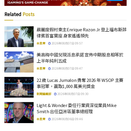
Related
Posts
晨麗度假村東主Enrique Razon Jr 登上福布斯菲
律賓首富寶座 身家遙遙領先
本思齊
2026年08月07日 09:57
美高梅中國兌現派息承諾 宣佈中期股息相等於
上半年純利五成
本思齊
2026年08月07日 09:47
22 歲 Lucas Jumalon 勇奪 2026 年 WSOP 主賽
事冠軍，贏取1,000 萬美元獎金
新聞編輯部
2026年08月07日 09:30
Light & Wonder 委任行業資深從業員Mike
Smith 出任亞洲區董事總經理
本思齊
2026年08月06日 09:46