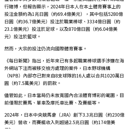
行賭博，但報告顯示，2024年日本人在本土體育賽事上的
投注金額約為1兆日圓（約69.4億美元），其中包括5280億
日圓（約36.7億美元）投注於職業棒球、3334億日圓（約
23.1億美元）投注於足球，以及870億日圓（約6.04億美
元）投注於籃球。
然而，大宗的投注仍流向國際體育賽事。
《每日新聞》指出，近年來已有多起職業棒球選手涉嫌在海
外網站下注而被移交檢方處理的案件，日本野球機構
（NPB）內部亦已對來自8支球隊的16人處以合共1020萬日
圓（約7.5萬美元）的罰款。
儘管如此，日本當局仍未放寬國內合法體育博彩的範圍，目
前僅限於賽馬、單車及摩托車比賽、及賽艇等。
2024年，日本中央競馬會（JRA）創下3.3兆日圓（約230億
美元）營收，而賽艇收入則超過2.5兆日圓（約174億美