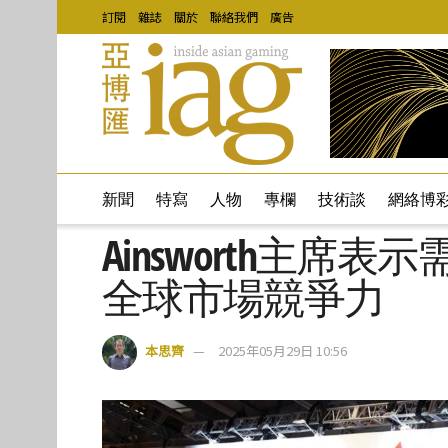
訂閱
雜誌
關於
聯絡我們
廣告
新聞
特寫
人物
專欄
技術談
網絡博
Ainsworth主席
全球市場競爭力
本思齊
2025年05月29日 10:56