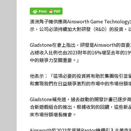
澳洲角子機供應商Ainsworth Game Technol
示，公司必須持續加大對研發（R&D）的投資，
Gladstone在會上指出，研發是Ainswort
占總收入比例也由2023財年的16%增至去年的
中的競爭力至關重要。」
他表示：「這項必要的投資將有助於集團吸引並
和實現我們在日益競爭激烈的市場中的市場份額
Gladstone補充道，過去啟動的開發計畫已逐步商
合新遊戲組合的推出，根據收到的回饋，這些新
來市場份額增長機會。
Ainsworth於2023年底將Raptor機櫃引