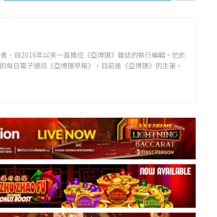
者，自2016年以來一直擔任《亞博匯》雜誌的執行編輯。他於
領先的每日電子通訊《亞博匯早報》，目前是《亞博匯》的主筆，