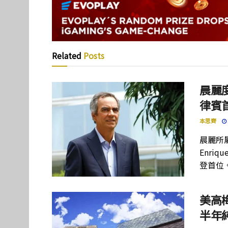
Related
Posts
晨麗度
律賓
本思齊
晨麗所屬母
Enriq
登首位
美高
半年