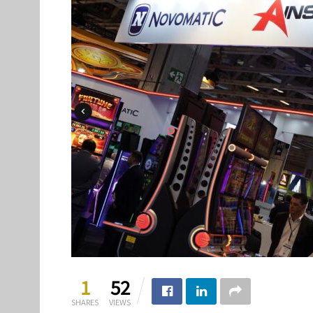
1
52
SHARES
VIEWS