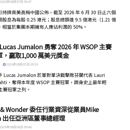
2026年08月07日 09:47
持牌商美高梅中國公佈，截至 2026 年 6 月 30 日止六個
股息為每股 0.25 港元；股息總額達 9.5 億港元（1.21 億
，相當於集團本期擁有人應佔利潤的 50%。
 Lucas Jumalon 勇奪 2026 年 WSOP 主賽
，贏取1,000 萬美元獎金
2026年08月07日 09:30
 Lucas Jumalon 於單對單決戰擊敗芬蘭代表 Lauri
kilahti，奪得本年度 WSOP 主賽冠軍，躋身史上最年輕
 主賽冠軍之列。
ht & Wonder 委任行業資深從業員Mike
th 出任亞洲區董事總經理
2026年08月06日 09:46