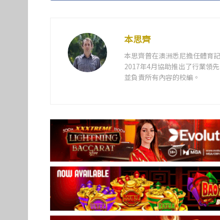
本思齊
本思齊曾在澳洲悉尼擔任體育記
2017年4月協助推出了行業
並負責所有內容的校編。