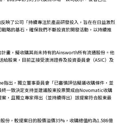
資的增加反映了公司「持續專注於產品研發投入，旨在在日益激烈
司戰略的基石，確保我們不斷投資於開發活動，以持續推
提出的計畫，擬收購其尚未持有的Ainsworth所有流通股份。他
7月寄送給股東，目前正接受澳洲證券及投資委員會（ASIC）及
dstone指出，獨立董事委員會「已審慎評估擬議收購條件，並
一致決定支持並建議股東投票贊成由Novomatic收購
提案，且獨立專家得出（並持續得出）該提案符合股東最
持股份，較提案日的股價溢價35%，收購總值約為1.586億