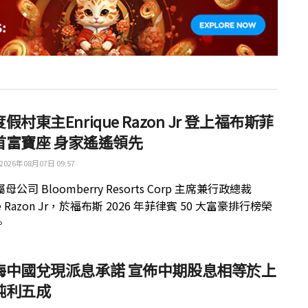
假村東主Enrique Razon Jr 登上福布斯菲
首富寶座 身家遙遙領先
2026年08月07日 09:57
公司 Bloomberry Resorts Corp 主席兼行政總裁
ue Razon Jr，於福布斯 2026 年菲律賓 50 大富豪排行榜榮
。
梅中國兌現派息承諾 宣佈中期股息相等於上
純利五成