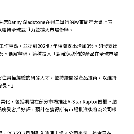
ogy主席Danny Gladstone在週三舉行的股東周年大會上表
以維持全球競爭力並擴大市場份額。
h的首要工作重點，並提到2024財年相關支出增加8%。研發支出
19%。他解釋稱，這種投入「對確保我們的產品在全球市場
留住具備經驗的研發人才，並持續開發產品技術，以維持
增長。」
業化，包括期間在部分市場推出A-Star Raptor機櫃。結
品廣受客戶好評，預計在獲得所有市場批准後將為公司帶
入北美市場，2025年2月則引入澳洲市場。公司表示，後者已在