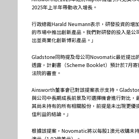
2025年上半年帶動收入增長。
行政總裁Harald Neumann表示，研發投
的市場中推出創新產品。我們對研發的投入是公
出並商業化創新博彩產品。」
Gladstone同時提及母公司Novomatic最近
透露，計劃書（Scheme Booklet）預計於
法院的審查。
Ainsworth董事會已對該提案表示支持。Gla
與公司中長期成長前景及可選擇機會進行對比，最終
其尚未持有的所有相關股份，前提是未出現更優
佳利益的結論。」
根據該提案，Novomatic將以每股1澳元收購未
澳元（1.02億美元）。