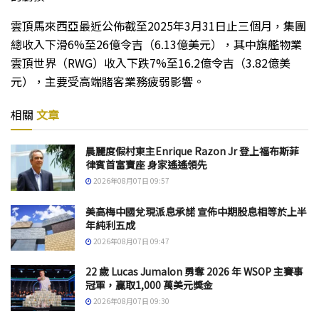
雲頂馬來西亞最近公佈截至2025年3月31日止三個月，集團
總收入下滑6%至26億令吉（6.13億美元），其中旗艦物業
雲頂世界（RWG）收入下跌7%至16.2億令吉（3.82億美
元），主要受高端賭客業務疲弱影響。
相關
文章
晨麗度假村東主Enrique Razon Jr 登上福布斯菲
律賓首富寶座 身家遙遙領先
2026年08月07日 09:57
美高梅中國兌現派息承諾 宣佈中期股息相等於上半
年純利五成
2026年08月07日 09:47
22 歲 Lucas Jumalon 勇奪 2026 年 WSOP 主賽事
冠軍，贏取1,000 萬美元獎金
2026年08月07日 09:30