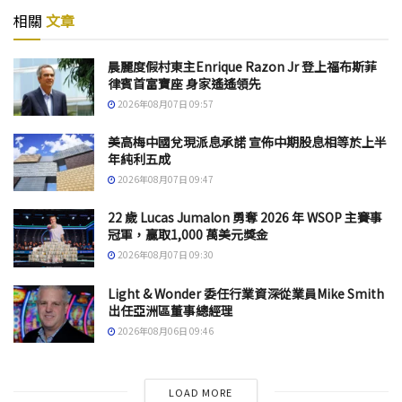
相關
文章
晨麗度假村東主Enrique Razon Jr 登上福布斯菲
律賓首富寶座 身家遙遙領先
2026年08月07日 09:57
美高梅中國兌現派息承諾 宣佈中期股息相等於上半
年純利五成
2026年08月07日 09:47
22 歲 Lucas Jumalon 勇奪 2026 年 WSOP 主賽事
冠軍，贏取1,000 萬美元獎金
2026年08月07日 09:30
Light & Wonder 委任行業資深從業員Mike Smith
出任亞洲區董事總經理
2026年08月06日 09:46
LOAD MORE