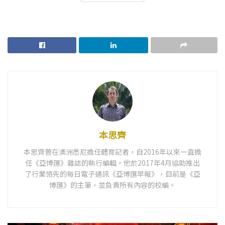
本思齊
本思齊曾在澳洲悉尼擔任體育記者，自2016年以來一直擔
任《亞博匯》雜誌的執行編輯。他於2017年4月協助推出
了行業領先的每日電子通訊《亞博匯早報》，目前是《亞
博匯》的主筆，並負責所有內容的校編。