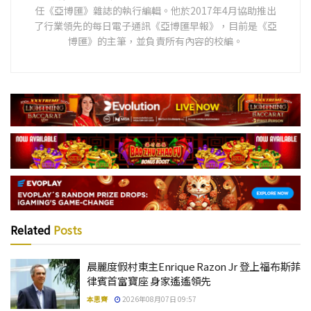
任《亞博匯》雜誌的執行編輯。他於2017年4月協助推出
了行業領先的每日電子通訊《亞博匯早報》，目前是《亞
博匯》的主筆，並負責所有內容的校編。
Related
Posts
晨麗度假村東主Enrique Razon Jr 登上福布斯菲
律賓首富寶座 身家遙遙領先
本思齊
2026年08月07日 09:57