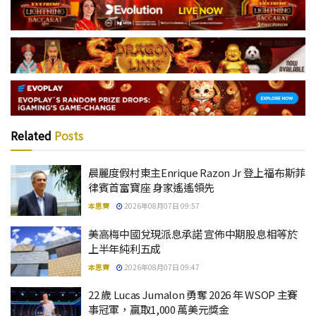
Related
Posts
晨麗度假村東主Enrique Razon Jr 登上福布斯菲
律賓首富寶座 身家遙遙領先
本思齊
2026年08月07日 09:57
美高梅中國兌現派息承諾 宣佈中期股息相等於
上半年純利五成
本思齊
2026年08月07日 09:47
22 歲 Lucas Jumalon 勇奪 2026 年 WSOP 主賽
事冠軍，贏取1,000 萬美元獎金