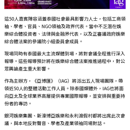
這50人嘉賓陣容涵蓋泰國社會最具影響力人士，包括工商領
袖、學者、官員、NGO領袖及政界代表。當中不乏潛在娛
樂綜合體投資者、法律與金融界代表，以及正審議政府娛樂
綜合體法案的參議院小組委員會成員。
現場同時有泰國最大主流媒體到場，將對會議全程進行深入
報導。這些報導預計將在娛樂綜合體法案推進過程中，對公
眾輿論產生重大影響。
作為主辦方，《亞博匯》（IAG）將派出五人現場團隊，帶
領近50人的整體活動工作人員。除泰國媒體外，IAG也將面
向亞太及全球業界高層提供專業國際報導，並安排與重要持
份者的專訪。
銀河娛樂集團、新濠博亞娛樂和永利渡假村都將出席此次會
議，與本地反對聲音、學者及產業領袖同場對話。