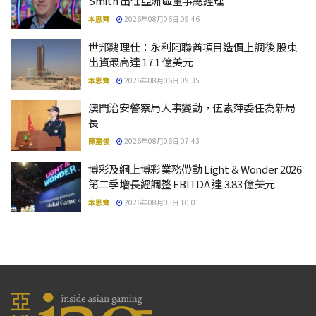
Smith 出任亞洲區董事總經理
本思齊
2026年08月06日 09:46
世邦魏理仕：永利阿聯酋項目造價上調後 股東
出資最高達 17.1 億美元
本思齊
2026年08月06日 09:35
澳門治安警察局人事變動，伍素萍委任為新局
長
陳嘉俊
2026年08月06日 07:43
博彩及網上博彩業務帶動 Light & Wonder 2026
第二季增長經調整 EBITDA 達 3.83 億美元
本思齊
2026年08月05日 10:01