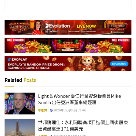
Related
Posts
Light & Wonder 委任行業資深從業員Mike
Smith 出任亞洲區董事總經理
本思齊
2026年08月06日 09:46
世邦魏理仕：永利阿聯酋項目造價上調後 股東
出資最高達 17.1 億美元