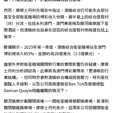
然而，摩根士丹利在報告中指出，澳娛綜合仍可能失去部分
甚至全部衞星賭場的博彩收入份額，被半島上的綜合度假村
（IR）分流，包括永利澳門、澳門美高梅及銀河娛樂旗下星
際酒店。但澳娛綜合自身在該區的綜合度假村佈局還包括上
葡京。
數據顯示，2025年第一季度，澳娛綜合衞星賭場佔全澳門
博彩總收入約5%，金額約為28億港元（3.5億美元）。
儘管外界對衞星賭場關閉對行業的實際影響仍存疑慮，摩根
士丹利分析師認為，此舉將為澳門博彩業帶來「更清晰的行
業結構」，但同時亦會對澳娛綜合構成經營壓力，特別是在
面臨人手過剩，以及公司首席運營官Ben Toh及營運總監
Damian Quayle相繼離職的情況下。
銀河娛樂計劃關閉其唯一一間衞星賭場華都娛樂場，新濠則
關閉駿龍娛樂場。摩根士丹利表示，這兩家公司受關閉衞星