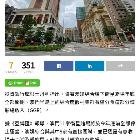
7
351
SHARES
VIEWS
投資銀行摩根士丹利指出，隨著澳娛綜合旗下衞星賭場年底
全部關閉，澳門半島上的綜合度假村集群有望分食這部分博
彩總收入（GGR）。
據《亞博匯》報導，澳門11家衞星賭場將於今年底前全部停
止運營，澳娛綜合與其中9家有直接關聯，並已透露有意收
購十六浦及凱旋門，計劃將其轉為自有賭場。