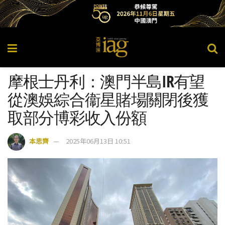
摩根士丹利：澳門半島IR有望
從澳娛綜合衞星賭場關閉後獲
取部分博彩收入份額
本思齊
2025年06月13日 10:51