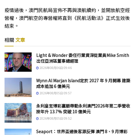
疫情過後，澳門民航局宣佈不再與澳航續約，並開放航空經
營權，澳門航空的專營權將直到《民航活動法》正式生效後
結束。
相關
文章
Light & Wonder 委任行業資深從業員Mike Smith
出任亞洲區董事總經理
2026年08月06日 09:46
Wynn Al Marjan Island定於 2027 年 9 月開幕 建築
成本追加 6 億美元
2026年08月05日 09:57
永利皇宮博彩贏額帶動永利澳門2026年第二季營收
按年升 13.7% 突破 10 億美元
2026年08月05日 09:52
Seaport：世界盃過後客源反彈 澳門 8、9 月博彩