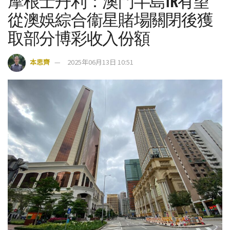
摩根士丹利：澳門半島IR有望
從澳娛綜合衞星賭場關閉後獲
取部分博彩收入份額
本思齊
2025年06月13日 10:51