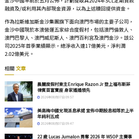
金沙中國早前於五月公佈，計劃提取其2024年SCL定期貸款
融資及/或利用其內部現金資源，以為上述贖回提供資金。
作為拉斯維加斯金沙集團旗下面向澳門市場的主要子公司，
金沙中國現於本澳營運五家綜合度假村，包括澳門倫敦人、
澳門巴黎人、澳門威尼斯人、澳門百利宮及澳門金沙。該公
司2025年首季業績顯示，總淨收入達17億美元，淨利潤
2.02億美元。
相關
文章
晨麗度假村東主Enrique Razon Jr 登上福布斯菲
律賓首富寶座 身家遙遙領先
2026年08月07日 09:57
美高梅中國兌現派息承諾 宣佈中期股息相等於上半
年純利五成
2026年08月07日 09:47
22 歲 Lucas Jumalon 勇奪 2026 年 WSOP 主賽事