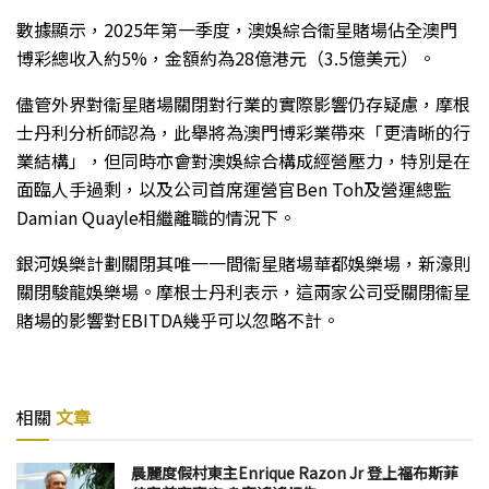
數據顯示，2025年第一季度，澳娛綜合衞星賭場佔全澳門
博彩總收入約5%，金額約為28億港元（3.5億美元）。
儘管外界對衞星賭場關閉對行業的實際影響仍存疑慮，摩根
士丹利分析師認為，此舉將為澳門博彩業帶來「更清晰的行
業結構」，但同時亦會對澳娛綜合構成經營壓力，特別是在
面臨人手過剩，以及公司首席運營官Ben Toh及營運總監
Damian Quayle相繼離職的情況下。
銀河娛樂計劃關閉其唯一一間衞星賭場華都娛樂場，新濠則
關閉駿龍娛樂場。摩根士丹利表示，這兩家公司受關閉衞星
賭場的影響對EBITDA幾乎可以忽略不計。
相關
文章
晨麗度假村東主Enrique Razon Jr 登上福布斯菲