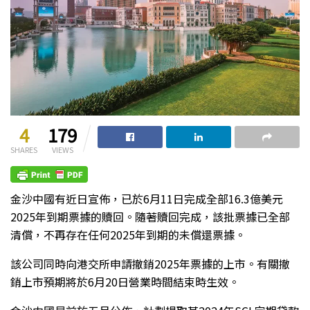
4
179
SHARES
VIEWS
金沙中國有近日宣佈，已於6月11日完成全部16.3億美元
2025年到期票據的贖回。隨著贖回完成，該批票據已全部
清償，不再存在任何2025年到期的未償還票據。
該公司同時向港交所申請撤銷2025年票據的上市。有關撤
銷上市預期將於6月20日營業時間結束時生效。