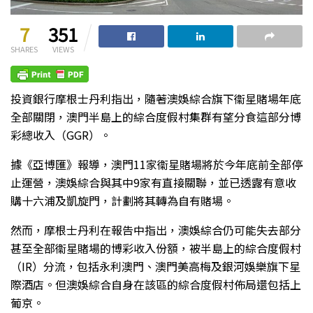
7
351
SHARES
VIEWS
投資銀行摩根士丹利指出，隨著澳娛綜合旗下衞星賭場年底
全部關閉，澳門半島上的綜合度假村集群有望分食這部分博
彩總收入（GGR）。
據《亞博匯》報導，澳門11家衞星賭場將於今年底前全部停
止運營，澳娛綜合與其中9家有直接關聯，並已透露有意收
購十六浦及凱旋門，計劃將其轉為自有賭場。
然而，摩根士丹利在報告中指出，澳娛綜合仍可能失去部分
甚至全部衞星賭場的博彩收入份額，被半島上的綜合度假村
（IR）分流，包括永利澳門、澳門美高梅及銀河娛樂旗下星
際酒店。但澳娛綜合自身在該區的綜合度假村佈局還包括上
葡京。