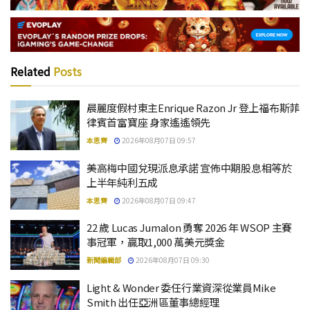
Related
Posts
晨麗度假村東主Enrique Razon Jr 登上福布斯菲
律賓首富寶座 身家遙遙領先
本思齊
2026年08月07日 09:57
美高梅中國兌現派息承諾 宣佈中期股息相等於
上半年純利五成
本思齊
2026年08月07日 09:47
22 歲 Lucas Jumalon 勇奪 2026 年 WSOP 主賽
事冠軍，贏取1,000 萬美元獎金
新聞編輯部
2026年08月07日 09:30
Light & Wonder 委任行業資深從業員Mike
Smith 出任亞洲區董事總經理