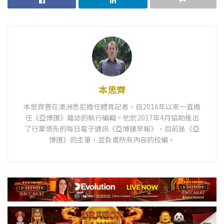
本思齊
本思齊曾在澳洲悉尼擔任體育記者，自2016年以來一直擔
任《亞博匯》雜誌的執行編輯。他於2017年4月協助推出
了行業領先的每日電子通訊《亞博匯早報》，目前是《亞
博匯》的主筆，並負責所有內容的校編。