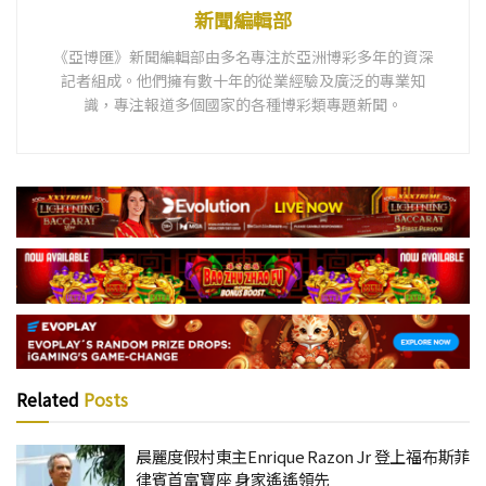
新聞編輯部
《亞博匯》新聞編輯部由多名專注於亞洲博彩多年的資深
記者組成。他們擁有數十年的從業經驗及廣泛的專業知
識，專注報道多個國家的各種博彩類專題新聞。
Related
Posts
晨麗度假村東主Enrique Razon Jr 登上福布斯菲
律賓首富寶座 身家遙遙領先