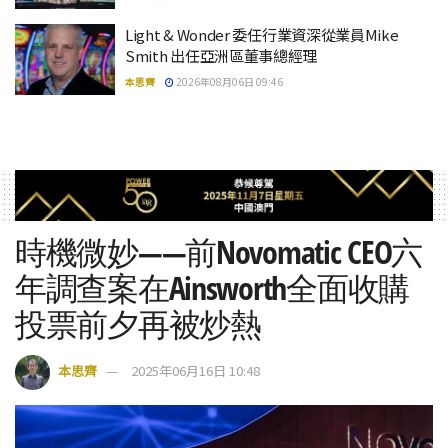
Light & Wonder 委任行業資深從業員Mike
Smith 出任亞洲區董事總經理
本思齊
2026年08月06日 09:46
時機微妙——前Novomatic CEO六
年調查案在Ainsworth全面收購
投票前夕再被炒熱
本思齊
2025年06月16日 10:48