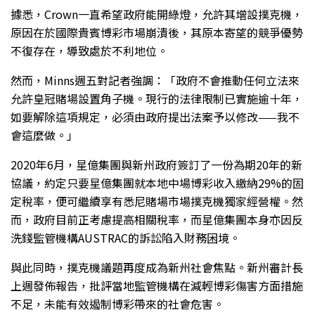
據悉，Crown一直希望政府能開綠燈，允許其增設撲克機，
原因在於國際貴賓博彩市場崩潰後，其原本寄望的競爭優勢
不復存在，導致處於不利地位。
然而，Minns週五對記者強調：「政府不會推動任何立法來
允許皇冠賭場設置角子機。現行的法律限制已實施逾十年，
如要解除這項規定，必須由政府提出法案予以修改——我不
會這麼做。」
2020年6月，星億集團與新州政府簽訂了一份為期20年的新
協議，約定只要星億集團就本地中場博彩收入繳納29%的固
定稅率，便可繼續享有悉尼賭場市場撲克機獨家經營權。然
而，政府目前正考慮提高相關稅率，而星億集團本身亦因反
洗錢監管機構AUSTRAC的訴訟陷入財務困境。
與此同時，撲克機議題再度成為新州社會焦點。新州審計長
上週發佈報告，批評當地監管機構在減輕博彩傷害方面措施
不足，未能有效遏制博彩帶來的社會危害。