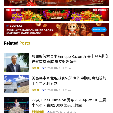
Related
Posts
晨麗度假村東主Enrique Razon Jr 登上福布斯菲
律賓首富寶座 身家遙遙領先
本思齊
2026年08月07日 09:57
美高梅中國兌現派息承諾 宣佈中期股息相等於
上半年純利五成
本思齊
2026年08月07日 09:47
22 歲 Lucas Jumalon 勇奪 2026 年 WSOP 主賽
事冠軍，贏取1,000 萬美元獎金
新聞編輯部
2026年08月07日 09:30