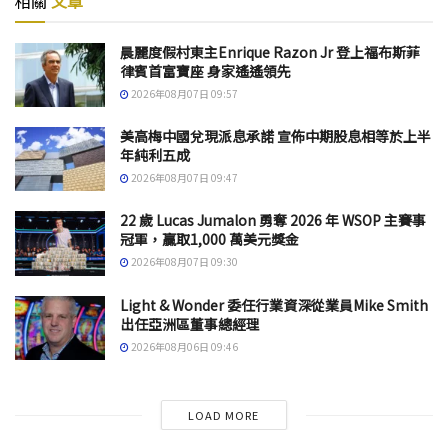
相關
文章
晨麗度假村東主Enrique Razon Jr 登上福布斯菲
律賓首富寶座 身家遙遙領先
2026年08月07日 09:57
美高梅中國兌現派息承諾 宣佈中期股息相等於上半
年純利五成
2026年08月07日 09:47
22 歲 Lucas Jumalon 勇奪 2026 年 WSOP 主賽事
冠軍，贏取1,000 萬美元獎金
2026年08月07日 09:30
Light & Wonder 委任行業資深從業員Mike Smith
出任亞洲區董事總經理
2026年08月06日 09:46
LOAD MORE