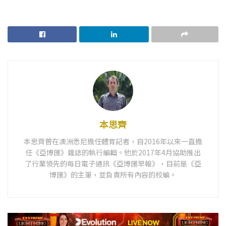
本思齊
本思齊曾在澳洲悉尼擔任體育記者，自2016年以來一直擔
任《亞博匯》雜誌的執行編輯。他於2017年4月協助推出
了行業領先的每日電子通訊《亞博匯早報》，目前是《亞
博匯》的主筆，並負責所有內容的校編。