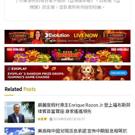
了行業領先的每日電子通訊《亞博匯早報》，目前是《亞
博匯》的主筆，並負責所有內容的校編。
Related
Posts
晨麗度假村東主Enrique Razon Jr 登上福布斯菲
律賓首富寶座 身家遙遙領先
本思齊
2026年08月07日 09:57
美高梅中國兌現派息承諾 宣佈中期股息相等於