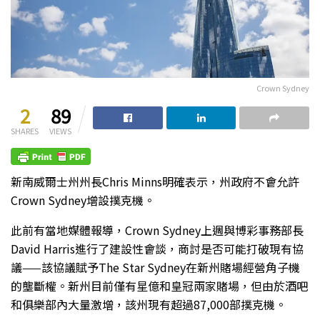
Crown Sydney
2
89
SHARES
VIEWS
新南威爾士州州長Chris Minns明確表示，州政府不會允許
Crown Sydney增設撲克機。
此前有當地媒體報導，Crown Sydney上週與博彩事務部長
David Harris進行了建設性會談，商討是否可能打破現有協
議——該協議賦予The Star Sydney在新州賭場經營角子機
的壟斷權。新州目前僅有星億和皇冠兩家賭場，但由於酒吧
和俱樂部內大量激增，該州現有超過87,000部撲克機。