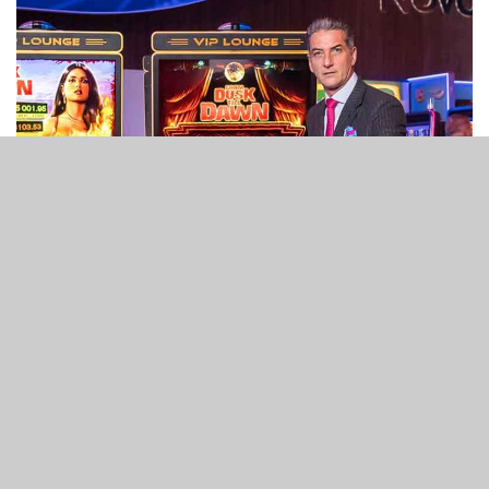
2
98
SHARES
VIEWS
奧地利針對Ainsworth Game Technology（AGT）現任行
政總裁在擔任Novomatic AG期間涉嫌貪腐的調查案，近日
在澳洲引發熱議，時間點恰逢AGT即將舉行關鍵股東投票，