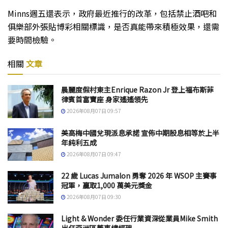
Minns週五還表示，政府最近推行的改革，包括禁止酒吧和
俱樂部外張貼博彩相關標識，是否真能帶來積極效果，還需
要時間檢驗。
相關
文章
晨麗度假村東主Enrique Razon Jr 登上福布斯菲
律賓首富寶座 身家遙遙領先
2026年08月07日 09:57
美高梅中國兌現派息承諾 宣佈中期股息相等於上半
年純利五成
2026年08月07日 09:47
22 歲 Lucas Jumalon 勇奪 2026 年 WSOP 主賽事
冠軍，贏取1,000 萬美元獎金
2026年08月07日 09:30
Light & Wonder 委任行業資深從業員Mike Smith