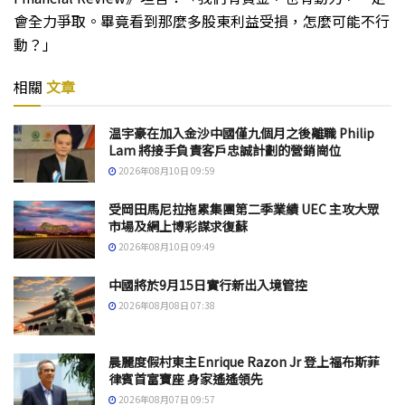
會全力爭取。畢竟看到那麼多股東利益受損，怎麼可能不行
動？」
相關
文章
温宇豪在加入金沙中國僅九個月之後離職 Philip
Lam 將接手負責客戶忠誠計劃的營銷崗位
2026年08月10日 09:59
受岡田馬尼拉拖累集團第二季業績 UEC 主攻大眾
市場及網上博彩謀求復蘇
2026年08月10日 09:49
中國將於9月15日實行新出入境管控
2026年08月08日 07:38
晨麗度假村東主Enrique Razon Jr 登上福布斯菲
律賓首富寶座 身家遙遙領先
2026年08月07日 09:57