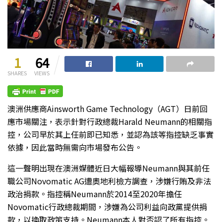
1
64
SHARES
VIEWS
澳洲供應商Ainsworth Game Technology（AGT）日前回
應市場關注，表示針對行政總裁Harald Neumann的相關指
控，公司早於其上任前即已知悉，並認為該等指控缺乏事實
依據，因此當時無需向市場發布公告。
這一聲明出現在澳洲媒體近日大幅報導Neumann與其前任
職公司Novomatic AG遭奧地利檢方調查，涉嫌行賄及非法
政治捐款。指控稱Neumann於2014至2020年擔任
Novomatic行政總裁期間，涉嫌為公司利益向政黨提供捐
款，以換取政策支持。Neumann本人對否認了所有指控。