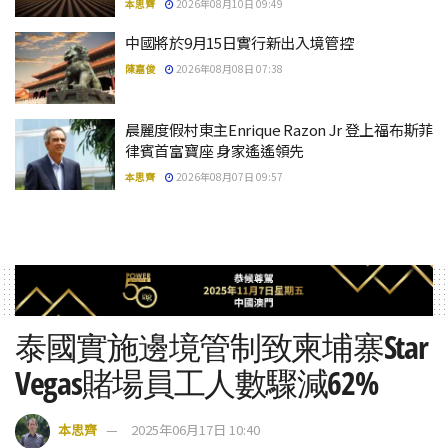
本思齊
2026年08月10日 09:49
中國將於9月15日實行新出入境管控
陳嘉俊
2026年08月08日 07:38
晨麗度假村東主Enrique Razon Jr 登上福布斯菲
律賓首富寶座 身家遙遙領先
本思齊
2026年08月07日 09:57
泰國實施邊境管制致柬埔寨Star
Vegas賭場員工人數驟減62%
本思齊
2025年06月17日 10:40