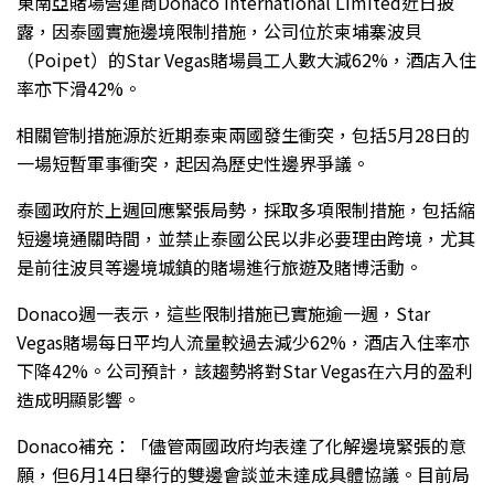
東南亞賭場營運商Donaco International Limited近日披
露，因泰國實施邊境限制措施，公司位於柬埔寨波貝
（Poipet）的Star Vegas賭場員工人數大減62%，酒店入住
率亦下滑42%。
相關管制措施源於近期泰柬兩國發生衝突，包括5月28日的
一場短暫軍事衝突，起因為歷史性邊界爭議。
泰國政府於上週回應緊張局勢，採取多項限制措施，包括縮
短邊境通關時間，並禁止泰國公民以非必要理由跨境，尤其
是前往波貝等邊境城鎮的賭場進行旅遊及賭博活動。
Donaco週一表示，這些限制措施已實施逾一週，Star
Vegas賭場每日平均人流量較過去減少62%，酒店入住率亦
下降42%。公司預計，該趨勢將對Star Vegas在六月的盈利
造成明顯影響。
Donaco補充：「儘管兩國政府均表達了化解邊境緊張的意
願，但6月14日舉行的雙邊會談並未達成具體協議。目前局