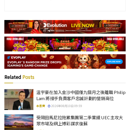
Related
Posts
温宇豪在加入金沙中國僅九個月之後離職 Philip
Lam 將接手負責客戶忠誠計劃的營銷崗位
本思齊
2026年08月10日 09:59
受岡田馬尼拉拖累集團第二季業績 UEC 主攻大
眾市場及網上博彩謀求復蘇