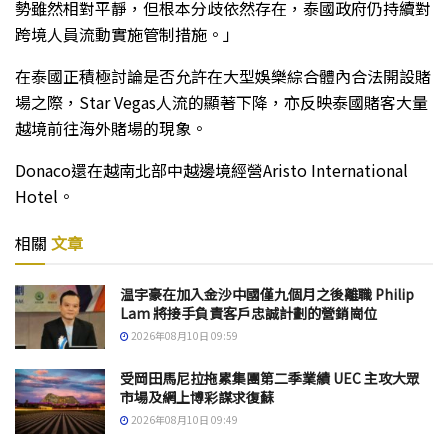
勢雖然相對平靜，但根本分歧依然存在，泰國政府仍持續對
跨境人員流動實施管制措施。」
在泰國正積極討論是否允許在大型娛樂綜合體內合法開設賭
場之際，Star Vegas人流的顯著下降，亦反映泰國賭客大量
越境前往海外賭場的現象。
Donaco還在越南北部中越邊境經營Aristo International
Hotel。
相關
文章
温宇豪在加入金沙中國僅九個月之後離職 Philip
Lam 將接手負責客戶忠誠計劃的營銷崗位
2026年08月10日 09:59
受岡田馬尼拉拖累集團第二季業績 UEC 主攻大眾
市場及網上博彩謀求復蘇
2026年08月10日 09:49