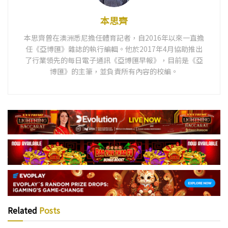
本思齊
本思齊曾在澳洲悉尼擔任體育記者，自2016年以來一直擔
任《亞博匯》雜誌的執行編輯。他於2017年4月協助推出
了行業領先的每日電子通訊《亞博匯早報》，目前是《亞
博匯》的主筆，並負責所有內容的校編。
Related
Posts