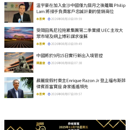
温宇豪在加入金沙中國僅九個月之後離職 Philip
Lam 將接手負責客戶忠誠計劃的營銷崗位
本思齊
2026年08月10日 09:59
受岡田馬尼拉拖累集團第二季業績 UEC 主攻大
眾市場及網上博彩謀求復蘇
本思齊
2026年08月10日 09:49
中國將於9月15日實行新出入境管控
陳嘉俊
2026年08月08日 07:38
晨麗度假村東主Enrique Razon Jr 登上福布斯菲
律賓首富寶座 身家遙遙領先
本思齊
2026年08月07日 09:57