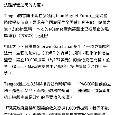
法離岸營運商的力度，
Tengco的言論出現在參議員Juan Miguel Zubiri上週晚些
時候提交法案，要求在全國範圍內全面禁止所有線上賭博之
後。Zubiri聲稱，本地的eGames產業甚至比已被禁止的離
岸博彩（POGO）更危險。
相比之下，參議員Sherwin Gatchalian提出了一項更實際的
法案，主張加強KYC（了解你的客戶）規則、強化賭博廣告
監管、設立10,000披索（約177美元）的最低充值門檻，並
禁止GCash、Maya等支付平台與線上投注運營商合作，等
等。
Tengco週二在DZMM接受訪問時解釋：「PAGCOR目前的立
場不是全面禁令，而是更嚴格的規管。」他強調，持牌本地
線上遊戲產業是政府的重要收入來源。
「現屆政府直接和間接的收入高達1,000億披索，我們不能
忽視這一點，」他續指，僅牌照費每年就有500億披索進