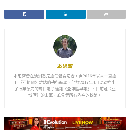
本思齊
本思齊曾在澳洲悉尼擔任體育記者，自2016年以來一直擔
任《亞博匯》雜誌的執行編輯。他於2017年4月協助推出
了行業領先的每日電子通訊《亞博匯早報》，目前是《亞
博匯》的主筆，並負責所有內容的校編。