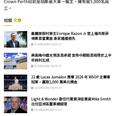
Crown Perth目前是珀斯最大單一僱主，擁有逾5,000名員
工。
相關
文章
晨麗度假村東主Enrique Razon Jr 登上福布斯菲
律賓首富寶座 身家遙遙領先
2026年08月07日 09:57
美高梅中國兌現派息承諾 宣佈中期股息相等於上半
年純利五成
2026年08月07日 09:47
22 歲 Lucas Jumalon 勇奪 2026 年 WSOP 主賽事
冠軍，贏取1,000 萬美元獎金
2026年08月07日 09:30
Light & Wonder 委任行業資深從業員Mike Smith
出任亞洲區董事總經理
2026年08月06日 09:46