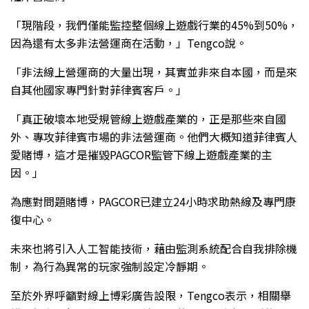
「現階段，我們僅能監控整個線上遊戲行業的45%到50%，
因為還有太多非法營運商在活動，」Tengco說。
「非法線上營運商的大量出現，其實並非來自本國，而是來
自其他國家專門針對菲律賓客戶。」
「真正破壞本地受規管線上遊戲產業的，正是那些來自國
外、專攻菲律賓市場的非法營運商。他們大概知道菲律賓人
愛賭博，這才是摧毀PAGCOR監管下線上遊戲產業的主
因。」
為應對問題賭博，PAGCOR已建立24小時求助熱線及專門康
復中心。
未來也將引入人工智能技術，藉由監測系統配合自我排除機
制，為行為異常的玩家強制設定冷靜期。
至於外界呼籲對線上博彩廣告設限，Tengco表示，相關舉