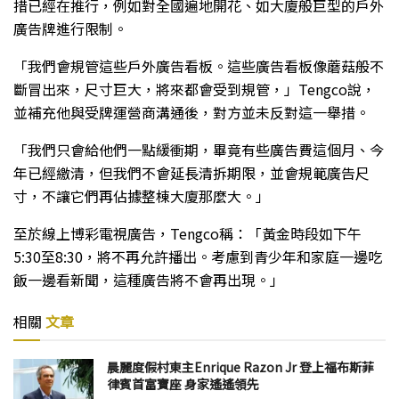
措已經在推行，例如對全國遍地開花、如大廈般巨型的戶外
廣告牌進行限制。
「我們會規管這些戶外廣告看板。這些廣告看板像蘑菇般不
斷冒出來，尺寸巨大，將來都會受到規管，」Tengco說，
並補充他與受牌運營商溝通後，對方並未反對這一舉措。
「我們只會給他們一點緩衝期，畢竟有些廣告費這個月、今
年已經繳清，但我們不會延長清拆期限，並會規範廣告尺
寸，不讓它們再佔據整棟大廈那麼大。」
至於線上博彩電視廣告，Tengco稱：「黃金時段如下午
5:30至8:30，將不再允許播出。考慮到青少年和家庭一邊吃
飯一邊看新聞，這種廣告將不會再出現。」
相關
文章
晨麗度假村東主Enrique Razon Jr 登上福布斯菲
律賓首富寶座 身家遙遙領先