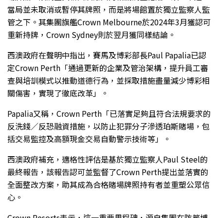
當局並未取消或暫停其牌照，而是將場館置於獨立監察人監
管之下。其集團旗艦Crown Melbourne於2024年3月獲認可
重新持牌，Crown Sydney則於翌月獲同樣結論。
西澳政府在聲明中指出，賽馬及博彩部長Paul Papalia已認
定Crown Perth「通過更新的企業及管治架構，提升員工審
查與培訓模式以推動道德行為，並採取措施盡量減少博彩相
關傷害，實現了徹底改革」。
Papalia又稱，Crown Perth「已落實足夠且符合法規要求的
反洗錢／反恐融資措施，以防止犯罪分子滲透珀斯賭場，包
括交易監控及高額現金交易自動警示技術等」。
西澳政府補充，適格性評估是基於獨立監察人Paul Steel的
最終報告，該報告認可並監督了Crown Perth提出並落實的
全面整改方案，助其成為合格賭場牌照持有者並重塑公眾信
心。
Crown Resorts表示，這一重要里程碑，源自集團在防範博