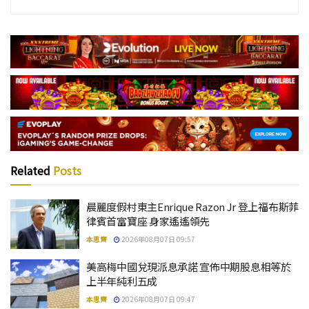
Related
Posts
晨麗度假村東主Enrique Razon Jr 登上福布斯菲
律賓首富寶座 身家遙遙領先
本思齊
2026年08月07日 09:57
美高梅中國兌現派息承諾 宣佈中期股息相等於
上半年純利五成
本思齊
2026年08月07日 09:47