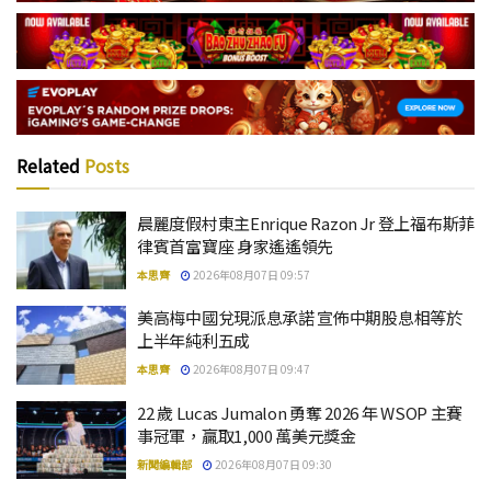
Related
Posts
晨麗度假村東主Enrique Razon Jr 登上福布斯菲
律賓首富寶座 身家遙遙領先
本思齊
2026年08月07日 09:57
美高梅中國兌現派息承諾 宣佈中期股息相等於
上半年純利五成
本思齊
2026年08月07日 09:47
22 歲 Lucas Jumalon 勇奪 2026 年 WSOP 主賽
事冠軍，贏取1,000 萬美元獎金
新聞編輯部
2026年08月07日 09:30