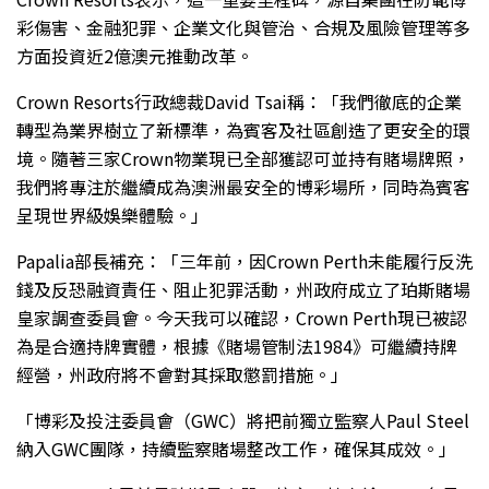
彩傷害、金融犯罪、企業文化與管治、合規及風險管理等多
方面投資近2億澳元推動改革。
Crown Resorts行政總裁David Tsai稱：「我們徹底的企業
轉型為業界樹立了新標準，為賓客及社區創造了更安全的環
境。隨著三家Crown物業現已全部獲認可並持有賭場牌照，
我們將專注於繼續成為澳洲最安全的博彩場所，同時為賓客
呈現世界級娛樂體驗。」
Papalia部長補充：「三年前，因Crown Perth未能履行反洗
錢及反恐融資責任、阻止犯罪活動，州政府成立了珀斯賭場
皇家調查委員會。今天我可以確認，Crown Perth現已被認
為是合適持牌實體，根據《賭場管制法1984》可繼續持牌
經營，州政府將不會對其採取懲罰措施。」
「博彩及投注委員會（GWC）將把前獨立監察人Paul Steel
納入GWC團隊，持續監察賭場整改工作，確保其成效。」