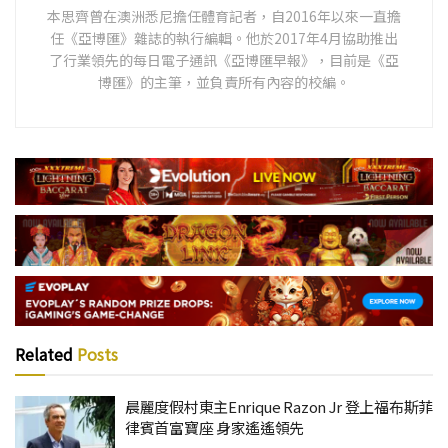
本思齊曾在澳洲悉尼擔任體育記者，自2016年以來一直擔
任《亞博匯》雜誌的執行編輯。他於2017年4月協助推出
了行業領先的每日電子通訊《亞博匯早報》，目前是《亞
博匯》的主筆，並負責所有內容的校編。
Related
Posts
晨麗度假村東主Enrique Razon Jr 登上福布斯菲
律賓首富寶座 身家遙遙領先