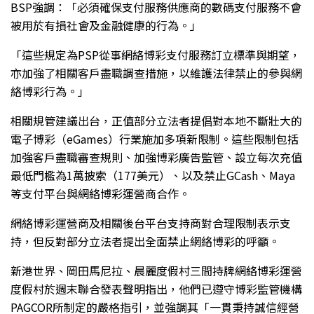
BSP強調：「必須確保支付服務供應商的數碼支付服務不會
被用於有損社會及金融健康的行為。」
「這些規定為PSP從事網絡博彩支付服務訂立標準與期望，
亦加強了相關客戶盡職調查措施，以維護法律禁止的參與網
絡博彩行為。」
相關規管建議出台，正值部分立法者提倡對本地不斷壯大的
電子博彩（eGames）行業施加多項新限制。這些限制包括
加強客戶盡職審查規則、加強博彩廣告監管、設立每次充值
最低門檻為1萬披索（177美元）、以及禁止GCash、Maya
等支付平台與網絡博彩運營商合作。
網絡博彩運營商及相關後台平台支持商對合理限制表示支
持，但反對部分立法者提出全面禁止網絡博彩的呼籲。
新港世界、岡田馬尼拉、晨麗度假村三間持牌網絡博彩運營
度假村於週末聯合發表聲明指出，他們已遵守博彩監管機構
PAGCOR所制定的嚴格指引，並強調其「一貫秉持誠信經營