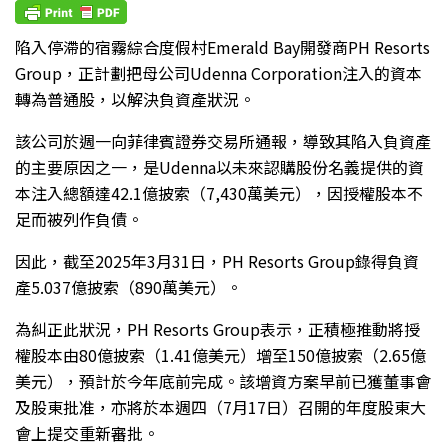
陷入停滯的宿霧綜合度假村Emerald Bay開發商PH Resorts
Group，正計劃把母公司Udenna Corporation注入的資本
轉為普通股，以解決負資產狀況。
該公司於週一向菲律賓證券交易所通報，導致其陷入負資產
的主要原因之一，是Udenna以未來認購股份名義提供的資
本注入總額達42.1億披索（7,430萬美元），因授權股本不
足而被列作負債。
因此，截至2025年3月31日，PH Resorts Group錄得負資
產5.037億披索（890萬美元）。
為糾正此狀況，PH Resorts Group表示，正積極推動將授
權股本由80億披索（1.41億美元）增至150億披索（2.65億
美元），預計於今年底前完成。該增資方案早前已獲董事會
及股東批准，亦將於本週四（7月17日）召開的年度股東大
會上提交重新審批。