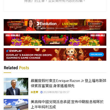
博匯》的主筆，並負責所有內容的校編。
Related
Posts
晨麗度假村東主Enrique Razon Jr 登上福布斯菲
律賓首富寶座 身家遙遙領先
本思齊
2026年08月07日 09:57
美高梅中國兌現派息承諾 宣佈中期股息相等於
上半年純利五成