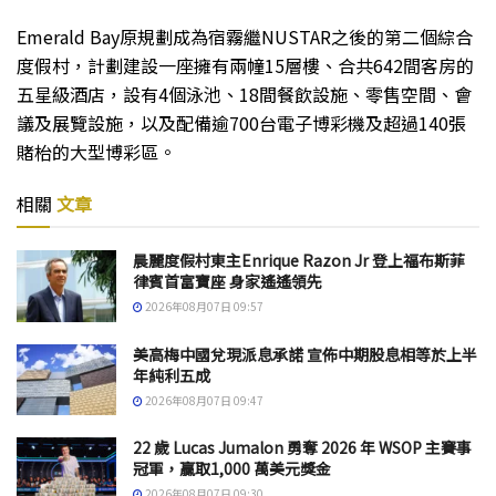
Emerald Bay原規劃成為宿霧繼NUSTAR之後的第二個綜合
度假村，計劃建設一座擁有兩幢15層樓、合共642間客房的
五星級酒店，設有4個泳池、18間餐飲設施、零售空間、會
議及展覽設施，以及配備逾700台電子博彩機及超過140張
賭枱的大型博彩區。
相關
文章
晨麗度假村東主Enrique Razon Jr 登上福布斯菲
律賓首富寶座 身家遙遙領先
2026年08月07日 09:57
美高梅中國兌現派息承諾 宣佈中期股息相等於上半
年純利五成
2026年08月07日 09:47
22 歲 Lucas Jumalon 勇奪 2026 年 WSOP 主賽事
冠軍，贏取1,000 萬美元獎金
2026年08月07日 09:30