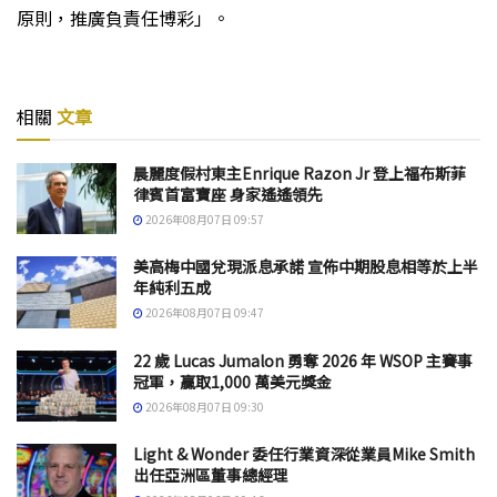
原則，推廣負責任博彩」。
相關
文章
晨麗度假村東主Enrique Razon Jr 登上福布斯菲
律賓首富寶座 身家遙遙領先
2026年08月07日 09:57
美高梅中國兌現派息承諾 宣佈中期股息相等於上半
年純利五成
2026年08月07日 09:47
22 歲 Lucas Jumalon 勇奪 2026 年 WSOP 主賽事
冠軍，贏取1,000 萬美元獎金
2026年08月07日 09:30
Light & Wonder 委任行業資深從業員Mike Smith
出任亞洲區董事總經理