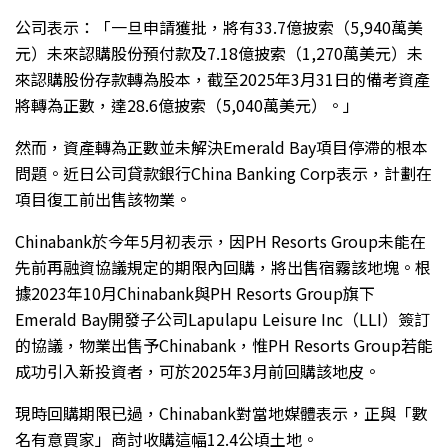
公司表示：「一旦申請獲批，將有33.7億披索（5,940萬美
元）未來認購股份預付款及7.18億披索（1,270萬美元）未
來認購股份存款轉為股本，截至2025年3月31日的備考資產
將轉為正數，達28.6億披索（5,040萬美元）。」
然而，資產轉為正數並未解決Emerald Bay項目停滯的根本
問題。近日公司貸款銀行China Banking Corp表示，計劃在
項目復工前出售該物業。
Chinabank於今年5月初表示，因PH Resorts Group未能在
先前再融資協議規定的期限內回購，將出售宿霧該地塊。根
據2023年10月Chinabank與PH Resorts Group旗下
Emerald Bay開發子公司Lapulapu Leisure Inc（LLI）簽訂
的協議，物業出售予Chinabank，惟PH Resorts Group若能
成功引入新投資者，可於2025年3月前回購該地皮。
現時回購期限已過，Chinabank對當地媒體表示，正與「數
名有意買家」商討收購這幅12.4公頃土地。