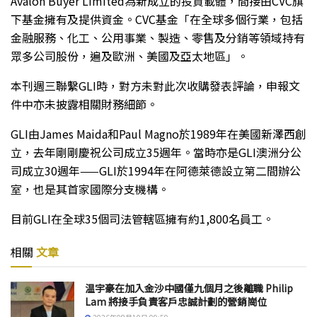
Avalon Buyer Limited為新成立的投資載體，間接由CVC旗
下基金擁有及提供資金。CVC基金「在全球多個行業，包括
金融服務、化工、公用事業、製造、零售及分銷等領域持有
眾多公司股份，遍及歐洲、美國及亞太地區」。
本刊週三聯繫GLI時，對方未對此次收購發表評論，申報文
件中亦未披露相關財務細節。
GLI由James Maida和Paul Magno於1989年在美國新澤西創
立，去年剛剛慶祝公司成立35週年。當時亦是GLI澳洲分公
司成立30週年——GLI於1994年在阿德萊德設立第二間辦公
室，也是其首家國際分支機構。
目前GLI在全球35個司法管轄區擁有約1,800名員工。
相關
文章
温宇豪在加入金沙中國僅九個月之後離職 Philip
Lam 將接手負責客戶忠誠計劃的營銷崗位