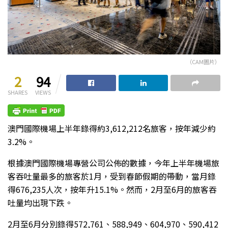
（CAM圖片）
2
94
SHARES
VIEWS
澳門國際機場上半年錄得約3,612,212名旅客，按年減少約
3.2%。
根據澳門國際機場專營公司公佈的數據，今年上半年機場旅
客吞吐量最多的旅客於1月，受到春節假期的帶動，當月錄
得676,235人次，按年升15.1%。然而，2月至6月的旅客吞
吐量均出現下跌。
2月至6月分別錄得572,761、588,949、604,970、590,412