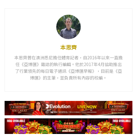
本思齊
本思齊曾在澳洲悉尼擔任體育記者，自2016年以來一直擔
任《亞博匯》雜誌的執行編輯。他於2017年4月協助推出
了行業領先的每日電子通訊《亞博匯早報》，目前是《亞
博匯》的主筆，並負責所有內容的校編。