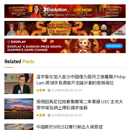
Related
Posts
温宇豪在加入金沙中國僅九個月之後離職 Philip
Lam 將接手負責客戶忠誠計劃的營銷崗位
本思齊
2026年08月10日 09:59
受岡田馬尼拉拖累集團第二季業績 UEC 主攻大
眾市場及網上博彩謀求復蘇
本思齊
2026年08月10日 09:49
中國將於9月15日實行新出入境管控