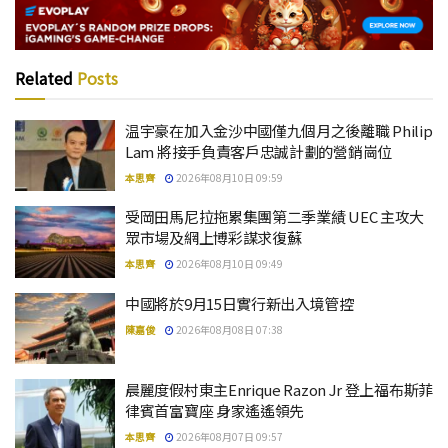
Related
Posts
温宇豪在加入金沙中國僅九個月之後離職 Philip
Lam 將接手負責客戶忠誠計劃的營銷崗位
本思齊
2026年08月10日 09:59
受岡田馬尼拉拖累集團第二季業績 UEC 主攻大
眾市場及網上博彩謀求復蘇
本思齊
2026年08月10日 09:49
中國將於9月15日實行新出入境管控
陳嘉俊
2026年08月08日 07:38
晨麗度假村東主Enrique Razon Jr 登上福布斯菲
律賓首富寶座 身家遙遙領先
本思齊
2026年08月07日 09:57