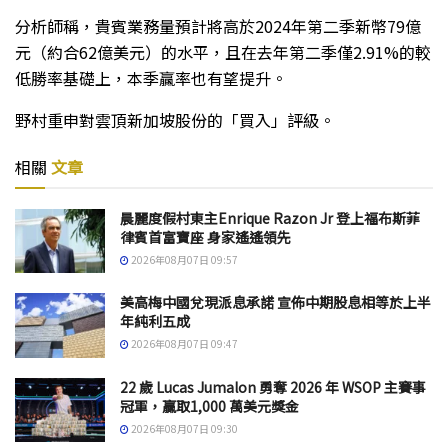
分析師稱，貴賓業務量預計將高於2024年第二季新幣79億
元（約合62億美元）的水平，且在去年第二季僅2.91%的較
低勝率基礎上，本季贏率也有望提升。
野村重申對雲頂新加坡股份的「買入」評級。
相關
文章
晨麗度假村東主Enrique Razon Jr 登上福布斯菲
律賓首富寶座 身家遙遙領先
2026年08月07日 09:57
美高梅中國兌現派息承諾 宣佈中期股息相等於上半
年純利五成
2026年08月07日 09:47
22 歲 Lucas Jumalon 勇奪 2026 年 WSOP 主賽事
冠軍，贏取1,000 萬美元獎金
2026年08月07日 09:30