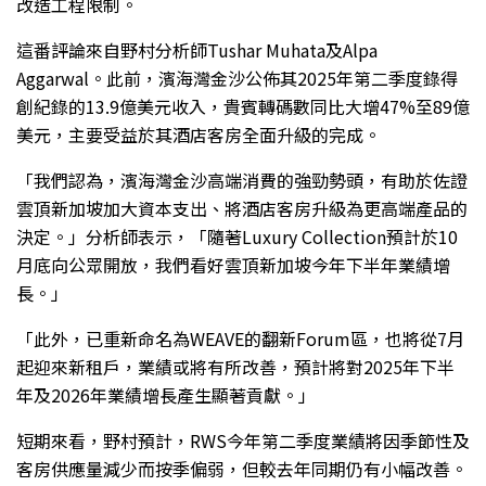
改造工程限制。
這番評論來自野村分析師Tushar Muhata及Alpa
Aggarwal。此前，濱海灣金沙公佈其2025年第二季度錄得
創紀錄的13.9億美元收入，貴賓轉碼數同比大增47%至89億
美元，主要受益於其酒店客房全面升級的完成。
「我們認為，濱海灣金沙高端消費的強勁勢頭，有助於佐證
雲頂新加坡加大資本支出、將酒店客房升級為更高端產品的
決定。」分析師表示，「隨著Luxury Collection預計於10
月底向公眾開放，我們看好雲頂新加坡今年下半年業績增
長。」
「此外，已重新命名為WEAVE的翻新Forum區，也將從7月
起迎來新租戶，業績或將有所改善，預計將對2025年下半
年及2026年業績增長產生顯著貢獻。」
短期來看，野村預計，RWS今年第二季度業績將因季節性及
客房供應量減少而按季偏弱，但較去年同期仍有小幅改善。