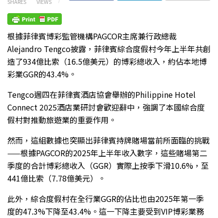
SHARES
VIEWS
根據菲律賓博彩監管機構PAGCOR主席兼行政總裁
Alejandro Tengco披露，菲律賓綜合度假村今年上半年共創
造了934億比索（16.5億美元）的博彩總收入，約佔本地博
彩業GGR的43.4%。
Tengco週四在菲律賓酒店協會舉辦的Philippine Hotel
Connect 2025酒店業研討會歡迎辭中，強調了本國綜合度
假村對推動旅遊業的重要作用。
然而，這組數據也突顯出菲律賓持牌賭場當前所面臨的挑戰
——根據PAGCOR的2025年上半年收入數字，這些賭場第二
季度的合計博彩總收入（GGR）實際上按季下滑10.6%，至
441億比索（7.78億美元）。
此外，綜合度假村在全行業GGR的佔比也由2025年第一季
度的47.3%下降至43.4%。這一下降主要受到VIP博彩業務