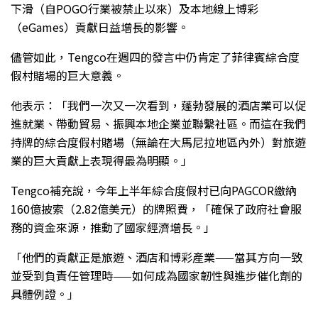
下滑（自POGO行業被禁止以來）及本地線上博彩
（eGames）貢獻日益增長的影響。
儘管如此，Tengco在週四的發言中仍肯定了菲律賓綜合度
假村賭場的巨大意義。
他表示：「我們一次又一次看到，蓬勃發展的酒店業可以促
進就業、帶動貿易、振興本地企業並聯繫社區。而這在我們
持牌的綜合度假村賭場（無論在大馬尼拉地區內外）對旅遊
業的巨大貢獻上表現得最為明顯。」
Tengco補充說，今年上半年綜合度假村已向PAGCOR繳納
160億披索（2.82億美元）的牌照費，「確保了政府社會服
務的資金來源，推動了國家經濟增長。」
「他們的貢獻正是旅遊、酒店和博彩產業——當其方向一致
並受到負責任管理時——如何成為國家韌性與進步催化劑的
具體例證。」