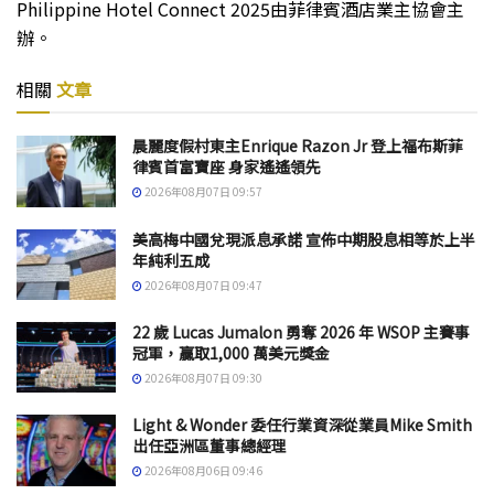
Philippine Hotel Connect 2025由菲律賓酒店業主協會主
辦。
相關
文章
晨麗度假村東主Enrique Razon Jr 登上福布斯菲
律賓首富寶座 身家遙遙領先
2026年08月07日 09:57
美高梅中國兌現派息承諾 宣佈中期股息相等於上半
年純利五成
2026年08月07日 09:47
22 歲 Lucas Jumalon 勇奪 2026 年 WSOP 主賽事
冠軍，贏取1,000 萬美元獎金
2026年08月07日 09:30
Light & Wonder 委任行業資深從業員Mike Smith
出任亞洲區董事總經理
2026年08月06日 09:46