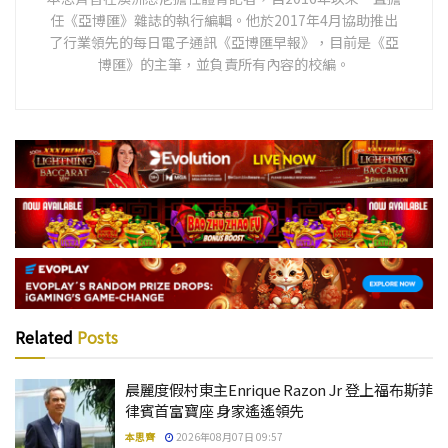
任《亞博匯》雜誌的執行編輯。他於2017年4月協助推出
了行業領先的每日電子通訊《亞博匯早報》，目前是《亞
博匯》的主筆，並負責所有內容的校編。
Related
Posts
晨麗度假村東主Enrique Razon Jr 登上福布斯菲
律賓首富寶座 身家遙遙領先
本思齊
2026年08月07日 09:57