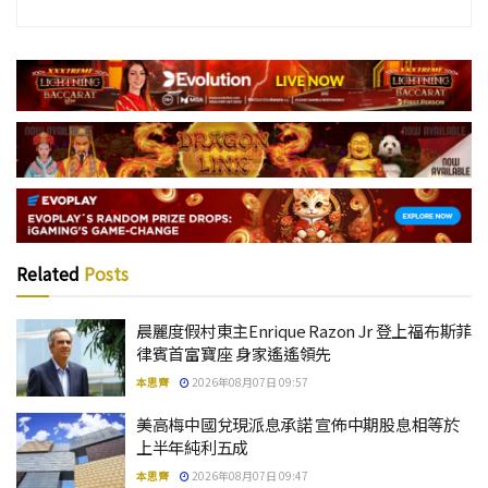
Related
Posts
晨麗度假村東主Enrique Razon Jr 登上福布斯菲
律賓首富寶座 身家遙遙領先
本思齊
2026年08月07日 09:57
美高梅中國兌現派息承諾 宣佈中期股息相等於
上半年純利五成
本思齊
2026年08月07日 09:47