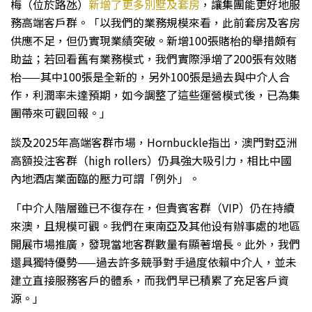
梅（位於路氹）
新增了更多別墅及套房
，讓集團能更好地服
務高端客戶群。「以我們的業務規模來看，此前套房及客房
供應不足，但仍實現業績突破。新增100張賭枱的舉措頗有
助益；若回看舊有業務模式，我們實際淨增了200張有效賭
枱——其中100張是全新的，另外100張是過去與中介人合
作，利潤率未達預期，如今調整了這些運營模式後，已為集
團帶來可觀回報。」
談及2025年高端客群市場，Hornbuckle指出，澳門對亞洲
高額投注客群（high rollers）仍具強大吸引力，相比中國
內地酒店業面臨的壓力可謂「例外」。
「中介人階層雖已不復存在，但貴賓客群（VIP）仍在持續
來澳，且規模可觀。我們在東南亞及其他设有辦事處的地區
開展市場推廣，發現當地客群數量有顯著增長。此外，我們
還具獨特優勢——過去許多競爭對手過度依賴中介人，並未
建立直接服務客戶的體系，而我們早已積累了充足客戶資
源。」