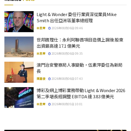
Light & Wonder 委任行業資深從業員Mike
Smith 出任亞洲區董事總經理
本思齊
2026年08月06日 09:46
世邦魏理仕：永利阿聯酋項目造價上調後 股東
出資最高達 17.1 億美元
本思齊
2026年08月06日 09:35
澳門治安警察局人事變動，伍素萍委任為新局
長
陳嘉俊
2026年08月06日 07:43
博彩及網上博彩業務帶動 Light & Wonder 2026
第二季增長經調整 EBITDA 達 3.83 億美元
本思齊
2026年08月05日 10:01