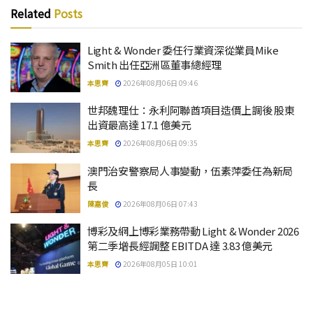
Related
Posts
Light & Wonder 委任行業資深從業員Mike
Smith 出任亞洲區董事總經理
本思齊
2026年08月06日 09:46
世邦魏理仕：永利阿聯酋項目造價上調後 股東
出資最高達 17.1 億美元
本思齊
2026年08月06日 09:35
澳門治安警察局人事變動，伍素萍委任為新局
長
陳嘉俊
2026年08月06日 07:43
博彩及網上博彩業務帶動 Light & Wonder 2026
第二季增長經調整 EBITDA 達 3.83 億美元
本思齊
2026年08月05日 10:01