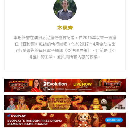
本思齊
本思齊曾在澳洲悉尼擔任體育記者，自2016年以來一直擔
任《亞博匯》雜誌的執行編輯。他於2017年4月協助推出
了行業領先的每日電子通訊《亞博匯早報》，目前是《亞
博匯》的主筆，並負責所有內容的校編。