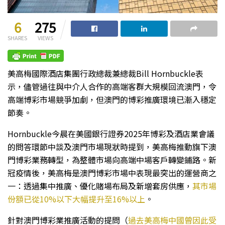
6
275
SHARES
VIEWS
美高梅國際酒店集團行政總裁兼總裁Bill Hornbuckle表
示，儘管過往與中介人合作的高端客群大規模回流澳門，令
高端博彩市場競爭加劇，但澳門的博彩推廣環境已漸入穩定
節奏。
Hornbuckle今晨在美國銀行證券2025年博彩及酒店業會議
的問答環節中談及澳門市場現狀時提到，美高梅推動旗下澳
門博彩業務轉型，為整體市場向高端中場客戶轉變鋪路。新
冠疫情後，美高梅是澳門博彩市場中表現最突出的運營商之
一：透過集中推廣、優化賭場布局及新增套房供應，
其市場
份額已從10%以下大幅提升至16%以上
。
針對澳門博彩業推廣活動的提問（
過去美高梅中國曾因此受