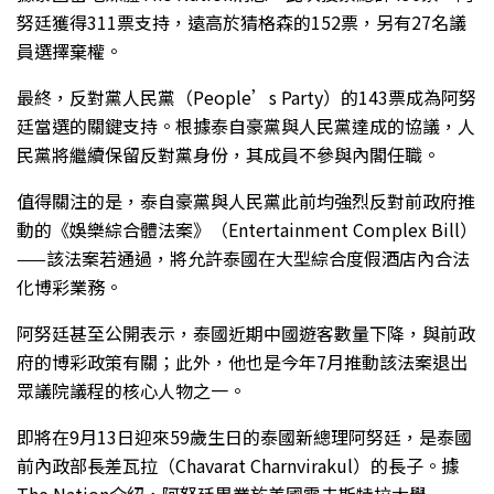
努廷獲得311票支持，遠高於猜格森的152票，另有27名議
員選擇棄權。
最終，反對黨人民黨（People’s Party）的143票成為阿努
廷當選的關鍵支持。根據泰自豪黨與人民黨達成的協議，人
民黨將繼續保留反對黨身份，其成員不參與內閣任職。
值得關注的是，泰自豪黨與人民黨此前均強烈反對前政府推
動的《娛樂綜合體法案》（Entertainment Complex Bill）
——該法案若通過，將允許泰國在大型綜合度假酒店內合法
化博彩業務。
阿努廷甚至公開表示，泰國近期中國遊客數量下降，與前政
府的博彩政策有關；此外，他也是今年7月推動該法案退出
眾議院議程的核心人物之一。
即將在9月13日迎來59歲生日的泰國新總理阿努廷，是泰國
前內政部長差瓦拉（Chavarat Charnvirakul）的長子。據
The Nation介紹，阿努廷畢業於美國霍夫斯特拉大學