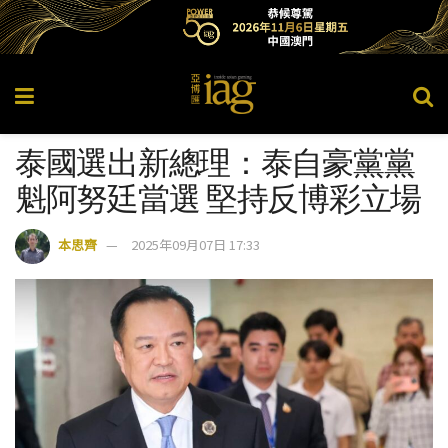
泰國選出新總理：泰自豪黨黨
魁阿努廷當選 堅持反博彩立場
本思齊
2025年09月07日 17:33