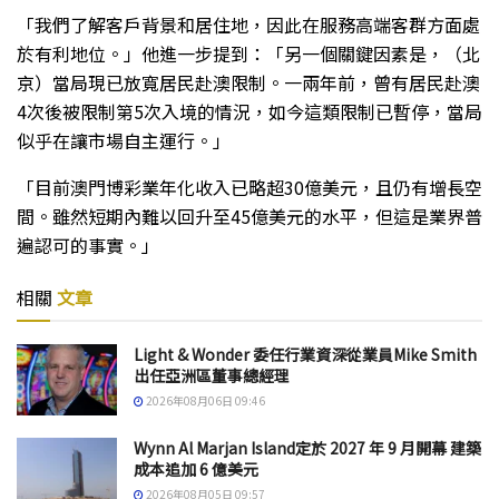
「我們了解客戶背景和居住地，因此在服務高端客群方面處
於有利地位。」他進一步提到：「另一個關鍵因素是，（北
京）當局現已放寬居民赴澳限制。一兩年前，曾有居民赴澳
4次後被限制第5次入境的情況，如今這類限制已暫停，當局
似乎在讓市場自主運行。」
「目前澳門博彩業年化收入已略超30億美元，且仍有增長空
間。雖然短期內難以回升至45億美元的水平，但這是業界普
遍認可的事實。」
相關
文章
Light & Wonder 委任行業資深從業員Mike Smith
出任亞洲區董事總經理
2026年08月06日 09:46
Wynn Al Marjan Island定於 2027 年 9 月開幕 建築
成本追加 6 億美元
2026年08月05日 09:57