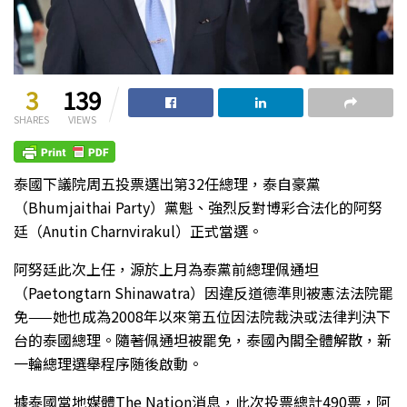
3
139
SHARES
VIEWS
泰國下議院周五投票選出第32任總理，泰自豪黨
（Bhumjaithai Party）黨魁、強烈反對博彩合法化的阿努
廷（Anutin Charnvirakul）正式當選。
阿努廷此次上任，源於上月為泰黨前總理佩通坦
（Paetongtarn Shinawatra）因違反道德準則被憲法法院罷
免——她也成為2008年以來第五位因法院裁決或法律判決下
台的泰國總理。隨著佩通坦被罷免，泰國內閣全體解散，新
一輪總理選舉程序随後啟動。
據泰國當地媒體The Nation消息，此次投票總計490票，阿