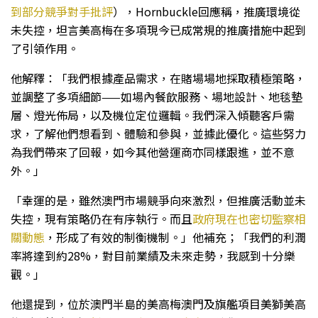
到部分競爭對手批評
），Hornbuckle回應稱，推廣環境從
未失控，坦言美高梅在多項現今已成常規的推廣措施中起到
了引領作用。
他解釋：「我們根據產品需求，在賭場場地採取積極策略，
並調整了多項細節——如場內餐飲服務、場地設計、地毯墊
層、燈光佈局，以及機位定位邏輯。我們深入傾聽客戶需
求，了解他們想看到、體驗和參與，並據此優化。這些努力
為我們帶來了回報，如今其他營運商亦同樣跟進，並不意
外。」
「幸運的是，雖然澳門市場競爭向來激烈，但推廣活動並未
失控，現有策略仍在有序執行。而且
政府現在也密切監察相
關動態
，形成了有效的制衡機制。」他補充；「我們的利潤
率將達到約28%，對目前業績及未來走勢，我感到十分樂
觀。」
他還提到，位於澳門半島的美高梅澳門及旗艦項目美獅美高