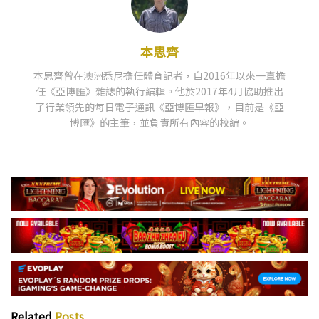
本思齊
本思齊曾在澳洲悉尼擔任體育記者，自2016年以來一直擔
任《亞博匯》雜誌的執行編輯。他於2017年4月協助推出
了行業領先的每日電子通訊《亞博匯早報》，目前是《亞
博匯》的主筆，並負責所有內容的校編。
Related
Posts