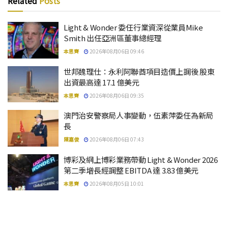
Related
Posts
Light & Wonder 委任行業資深從業員Mike
Smith 出任亞洲區董事總經理
本思齊
2026年08月06日 09:46
世邦魏理仕：永利阿聯酋項目造價上調後 股東
出資最高達 17.1 億美元
本思齊
2026年08月06日 09:35
澳門治安警察局人事變動，伍素萍委任為新局
長
陳嘉俊
2026年08月06日 07:43
博彩及網上博彩業務帶動 Light & Wonder 2026
第二季增長經調整 EBITDA 達 3.83 億美元
本思齊
2026年08月05日 10:01