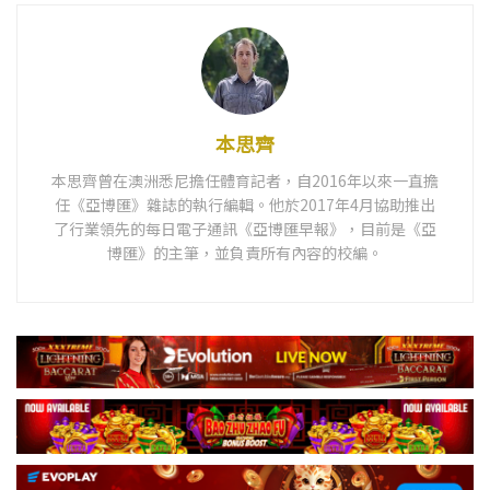
本思齊
本思齊曾在澳洲悉尼擔任體育記者，自2016年以來一直擔
任《亞博匯》雜誌的執行編輯。他於2017年4月協助推出
了行業領先的每日電子通訊《亞博匯早報》，目前是《亞
博匯》的主筆，並負責所有內容的校編。