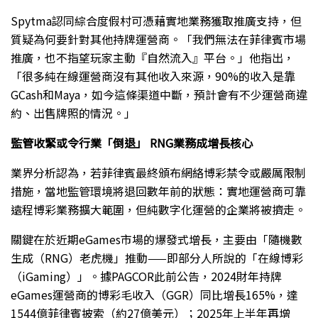
Spytma認同綜合度假村可憑藉實地業務獲取推廣支持，但
質疑為何要針對其他持牌運營商。「我們無法在菲律賓市場
推廣，也不指望玩家主動『自然流入』平台。」他指出，
「很多純在線運營商沒有其他收入來源，90%的收入是靠
GCash和Maya，如今這條渠道中斷，預計會有不少運營商違
約、出售牌照的情況。」
監管收緊或令行業「倒退」 RNG業務成增長核心
業界分析認為，若菲律賓最終頒布網絡博彩禁令或嚴厲限制
措施，當地監管環境將退回數年前的狀態：實地運營商可靠
遠程博彩業務擴大範圍，但純數字化運營的企業將被擠走。
關鍵在於近期eGames市場的爆發式增長，主要由「隨機數
生成（RNG）老虎機」推動——即部分人所說的「在線博彩
（iGaming）」。據PAGCOR此前公告，2024財年持牌
eGames運營商的博彩毛收入（GGR）同比增長165%，達
1544億菲律賓披索（約27億美元）；2025年上半年再增