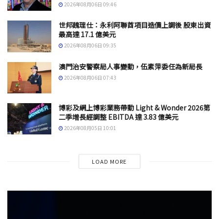
2026年08月06日 09:46
世邦魏理仕：永利阿聯酋項目造價上調後 股東出資
最高達 17.1 億美元
2026年08月06日 09:35
澳門治安警察局人事變動，伍素萍委任為新局長
2026年08月06日 07:43
博彩及網上博彩業務帶動 Light & Wonder 2026第
二季增長經調整 EBITDA 達 3.83 億美元
2026年08月05日 10:01
LOAD MORE