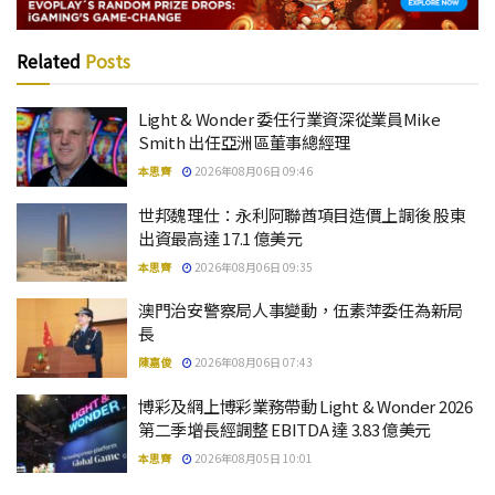
Related
Posts
Light & Wonder 委任行業資深從業員Mike
Smith 出任亞洲區董事總經理
本思齊
2026年08月06日 09:46
世邦魏理仕：永利阿聯酋項目造價上調後 股東
出資最高達 17.1 億美元
本思齊
2026年08月06日 09:35
澳門治安警察局人事變動，伍素萍委任為新局
長
陳嘉俊
2026年08月06日 07:43
博彩及網上博彩業務帶動 Light & Wonder 2026
第二季增長經調整 EBITDA 達 3.83 億美元
本思齊
2026年08月05日 10:01