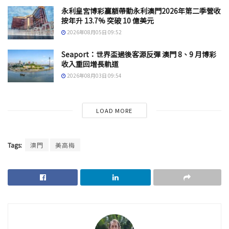
永利皇宮博彩贏額帶動永利澳門2026年第二季營收
按年升 13.7% 突破 10 億美元
2026年08月05日 09:52
Seaport：世界盃過後客源反彈 澳門 8、9 月博彩
收入重回增長軌道
2026年08月03日 09:54
LOAD MORE
Tags:
澳門
美高梅