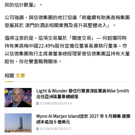
房的估計數量」。
公司強調，與信德集團的修訂協議「將繼續有助美高梅集團
發展其於 澳門的酒店相關業務及提升其整體收入」。
值得注意的是，這項交易屬於「關連交易」—-何超瓊同時
持有美高梅中國22.49%股份並擔任董事長兼執行董事，亦
以信德集團執行主席兼董事總經理掌管信德集團且持有大量
股份，存在雙重職務關係。
相關
文章
Light & Wonder 委任行業資深從業員Mike Smith
出任亞洲區董事總經理
2026年08月06日 09:46
Wynn Al Marjan Island定於 2027 年 9 月開幕 建築
成本追加 6 億美元
2026年08月05日 09:57