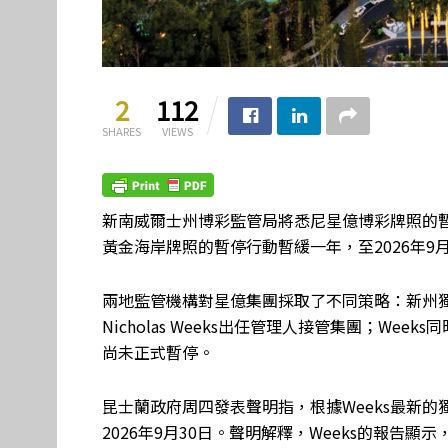
2
112
SHARES
VIEWS
新南威爾士州博彩監管局將悉尼星億博彩牌照的
黃金海岸牌照的暫停行動暫緩一年，至2026年9月
兩地監管機構對星億集團採取了不同策略：新州獨
Nicholas Weeks出任管理人接管集團；W
尚未正式暫停。
昆士蘭政府周四發表聲明指，根據Weeks最新
2026年9月30日。聲明解釋，Weeks的報告