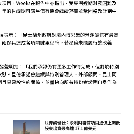
項目，Weeks在報告中亦指出，受集團近期財務困難及
一年的暫緩期可讓星億有機會繼續落實並鞏固整改計劃中
eijie表示：「昆士蘭州政府對境內博彩業的營運誠信有最高
，確保其達成各項關鍵里程碑。若星億未能履行整改義
nn另發聲明指：「我們承認仍有更多工作待完成，但對於特別
欣慰。星億承諾會繼續與特別管理人、外部顧問、昆士蘭
明且具建設性的關係，並盡快向所有持份者證明自身作為
世邦魏理仕：永利阿聯酋項目造價上調後
股東出資最高達 17.1 億美元