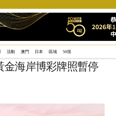
彩
活動
澳門
日本
區域
50强
黃金海岸博彩牌照暫停