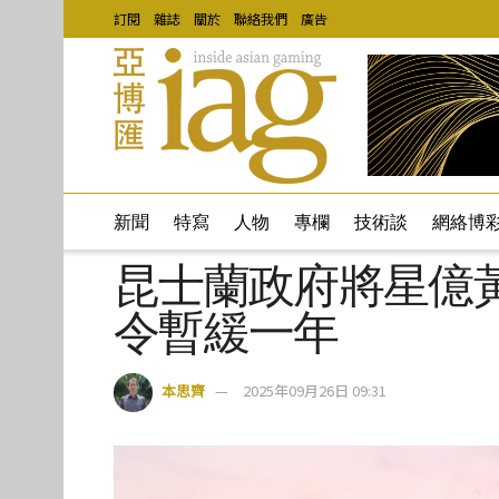
訂閱
雜誌
關於
聯絡我們
廣告
新聞
特寫
人物
專欄
技術談
網絡博
昆士蘭政府將星億
令暫緩一年
本思齊
2025年09月26日 09:31