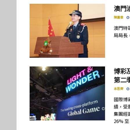
澳門
陳嘉俊
澳門特
局局長
博彩及
第二季
本思齊
國際博彩設
績，受惠
集團經調
26% 至