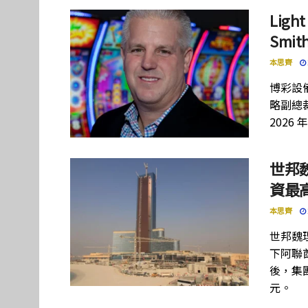
Lig
Smi
本思齊
博彩設備
略副總裁
2026 
世邦
資最高
本思齊
世邦魏
下阿聯酋項
後，集團
元。