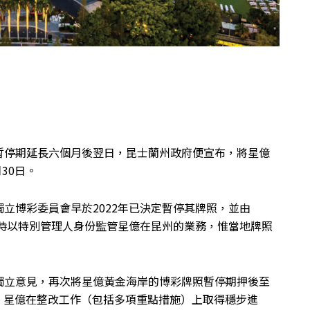
暫停期延長六個月後翌日，昆士蘭州政府便宣布，將星億
30日。
立博彩委員會早於2022年已決定暫停其牌照，並由
eeks同時以特別管理人身份監管星億在昆州的業務，惟當地牌照
的獨立意見，再次將星億黃金海岸的博彩牌照暫停期押後至
顯示，星億在整改工作（包括多項重點措施）上取得穩步進