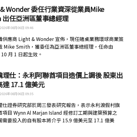
ht & Wonder 委任行業資深從業員Mike
th 出任亞洲區董事總經理
2026年08月06日 09:46
供應商 Light & Wonder 宣佈，現任賭桌業務環球商業策
 Mike Smith，獲委任為亞洲區董事總經理，任命由
年 10 月 1 日起生效。
魏理仕：永利阿聯酋項目造價上調後 股東出
達 17.1 億美元
2026年08月06日 09:35
理仕證券研究部於周三發表研究報告，表示永利渡假村旗
目 Wynn Al Marjan Island 經修訂工期與建築預算之
需要投入的自有股本將介乎 15.9 億美元至 17.1 億美