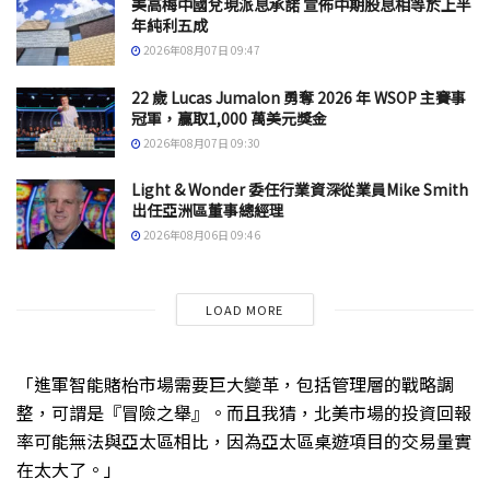
美高梅中國兌現派息承諾 宣佈中期股息相等於上半
年純利五成
2026年08月07日 09:47
22 歲 Lucas Jumalon 勇奪 2026 年 WSOP 主賽事
冠軍，贏取1,000 萬美元獎金
2026年08月07日 09:30
Light & Wonder 委任行業資深從業員Mike Smith
出任亞洲區董事總經理
2026年08月06日 09:46
LOAD MORE
「進軍智能賭枱市場需要巨大變革，包括管理層的戰略調
整，可謂是『冒險之舉』。而且我猜，北美市場的投資回報
率可能無法與亞太區相比，因為亞太區桌遊項目的交易量實
在太大了。」