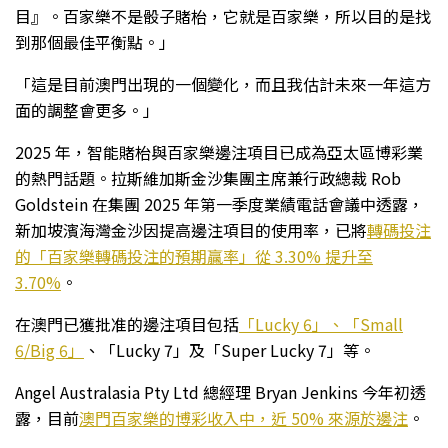
目』。百家樂不是骰子賭枱，它就是百家樂，所以目的是找
到那個最佳平衡點。」
「這是目前澳門出現的一個變化，而且我估計未來一年這方
面的調整會更多。」
2025 年，智能賭枱與百家樂邊注項目已成為亞太區博彩業
的熱門話題。拉斯維加斯金沙集團主席兼行政總裁 Rob
Goldstein 在集團 2025 年第一季度業績電話會議中透露，
新加坡濱海灣金沙因提高邊注項目的使用率，已將
轉碼
投
注
的「
百家樂轉碼投注的預期贏率
」從 3.30% 提升至
3.70%
。
在澳門已獲批准的邊注項目包括
「
Lucky 6
」、「
Small
6/Big 6
」
、「Lucky 7」及「Super Lucky 7」等。
Angel Australasia Pty Ltd 總經理 Bryan Jenkins 今年初透
露，目前
澳門百家樂的博彩收入中，近 50% 來源於
邊注
。