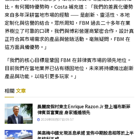
比，有何獨特優勢時，Costa 補充道：「我們的差異化優勢
來自多年深耕當地市場的經驗 —— 是創新、靈活性、本地
定制化與信譽的結合。眾所周知，FBM 過去二十多年在業
界樹立了可靠的口碑，我們與博彩營運商緊密合作，設計真
正符合其市場需求的產品與營銷活動。毫無疑問，FBM 在
這方面具備優勢。」
「我們的核心目標是鞏固 FBM 在菲律賓市場的領先地位。
目前我們在當地業界已佔有穩固地位，未來將持續推出創新
產品與功能，以吸引更多玩家。」
相關
文章
晨麗度假村東主Enrique Razon Jr 登上福布斯菲
律賓首富寶座 身家遙遙領先
2026年08月07日 09:57
美高梅中國兌現派息承諾 宣佈中期股息相等於上半
年純利五成