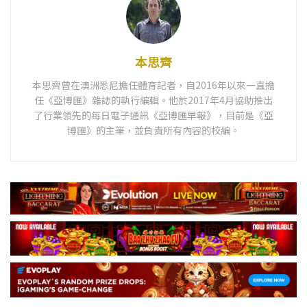
本思齊
本思齊曾在澳洲悉尼擔任體育記者，自2016年以來一直擔
任《亞博匯》雜誌的執行編輯。他於2017年4月協助推出
了行業領先的每日電子通訊《亞博匯早報》，目前是《亞
博匯》的主筆，並負責所有內容的校編。