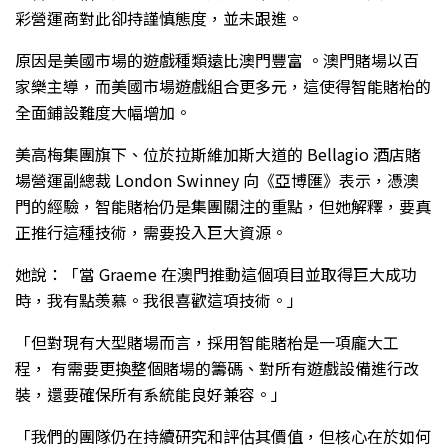
彩營運商對此卻持謹慎態度，並未跟進。
原因是美國市場的遊戲種類遠比澳門豐富 。澳門賭場以百
家樂主導，而美國市場遊戲組合更多元，這使得智能賭枱的
全面鋪設難度大幅增加。
美高梅集團旗下、位於拉斯維加斯大道的 Bellagio 酒店賭
場營運副總裁 London Swinney 向《亞博匯》表示，憑澳
門的經驗，智能賭枱仍是集團關注的重點，但她解釋，要真
正推行這種技術，需要投入巨大資源。
她說：「當 Graeme 在澳門推動這個項目並取得巨大成功
時，我有點羡慕。我很喜歡這項技術。」
「但對現有大型賭場而言，採用智能賭枱是一項龐大工
程， 有需要更換整個賭場的籌碼、對所有遊戲設備進行改
裝，還要確保所有系統能良好兼容。」
「我們的團隊仍在持續研究和評估其價值，但核心在於如何