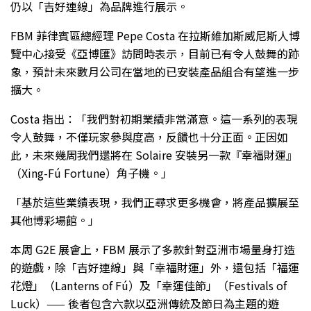
仍以「吉好連線」為品牌進行展示。
FBM 菲律賓區總經理 Pepe Costa 在拉斯維加斯威尼斯人博
覽中心接受《亞博匯》訪問時表示，目前已有令人鼓舞的跡
象，預計未來數月公司在當地的已安裝產品組合有望進一步
擴大。
Costa 指出：「我們對初期業績非常滿意。這一系列的表現
令人鼓舞，不僅玩家參與度高，反饋也十分正面。正因如
此，未來幾周我們還將在 Solaire 安裝另一款『幸福財運』
（Xing-Fú Fortune）角子機。」
「基於這些業績表現，我們正尋求更多機會，將產品擴展至
其他博彩場館。」
本周 G2E 展會上，FBM 展示了多款針對亞洲市場量身打造
的遊戲，除「吉好連線」與「幸福財運」外，還包括「福運
花燈」（Lanterns of Fú）及「幸運佳節」（Festivals of
Luck）—— 後者包含六款以亞洲傳統及節日為主題的遊