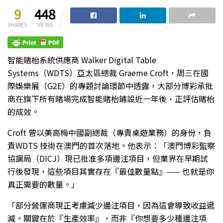
9
448
SHARES
VIEWS
智能賭枱系統供應商 Walker Digital Table
Systems（WDTS）亞太區總裁 Graeme Croft，周三在國
際娛樂展（G2E）的專題討論環節中透露，大部分博彩承批
商在旗下所有賭場完成智能賭枱鋪設近一年後，正評估賭枱
的成效。
Croft 曾以美高梅中國副總裁（專責桌遊業務）的身份，負
責WDTS 技術在澳門的首次落地。他表示：「澳門博彩監察
協調局（DICJ）現已批准多項邊注項目，但業界在早期試
行後發現，這些項目其實存在『最佳數量點』—— 也就是你
真正需要的數量。」
「部分營運商現正考慮減少邊注項目，因為這會導致收益遞
減。關鍵在於『生產效率』，而非『你想要多少種邊注項