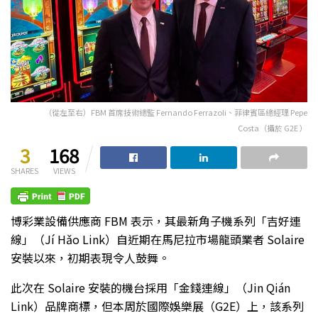
（從左至右）FBM 首席技術總監 Fernando Ferrazoli、菲律賓區總經理 Pepe
Costa（攝於 G2E ）
3
168
SHARES
VIEWS
博彩業設備供應商 FBM 表示，其最新角子機系列「吉好連
線」（Jí Hǎo Link）自近期在馬尼拉市場龍頭業者 Solaire
安裝以來，初期表現令人鼓舞。
此次在 Solaire 安裝的機台採用「金錢連線」（Jin Qián
Link）品牌商標，但本周於國際娛樂展（G2E）上，該系列