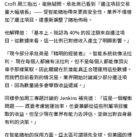
Croft 周三指出，毫無疑問，承批商已看到「邊注項目交易
量大幅增長」—— 受智能賭枱帶來更高安全性，業界不僅增
加了邊注項目，還重新調整了賭枱佈局。
他解釋道：「基本上，我認為 40% 的投注額來自邊注項
目。從數據來看，這一比例已對總收入產生了明顯影響。」
「現今部分承批商是『精明的經營者』。智能系統就像法拉
利， 現在每個人都擁有法拉利，但不是每個人都能像頂尖
車手那樣駕馭。因此關鍵在於誰能真正合理運用這些數據。
而我們目前看到的情況是，業界開始討論減少部分邊注項
目，因為數量過多會導致收益遞減。」
同樣參加周三專題討論的 Jenkins 補充道：「這是一個權衡
問題 —— 既要考慮營運效率，也要兼顧從這些附屬項目獲
取的收益。但至少現在業界有能力去評估，並做出對自身最
有利的決策。」
在智能賭枱的採用方面，亞太區可謂領先全球，但美國的博