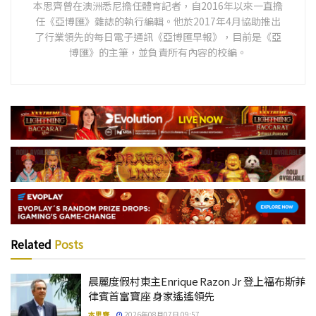
本思齊曾在澳洲悉尼擔任體育記者，自2016年以來一直擔
任《亞博匯》雜誌的執行編輯。他於2017年4月協助推出
了行業領先的每日電子通訊《亞博匯早報》，目前是《亞
博匯》的主筆，並負責所有內容的校編。
Related
Posts
晨麗度假村東主Enrique Razon Jr 登上福布斯菲
律賓首富寶座 身家遙遙領先
本思齊
2026年08月07日 09:57