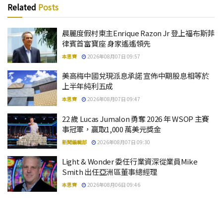
Related
Posts
晨麗度假村東主Enrique Razon Jr 登上福布斯菲
律賓首富寶座 身家遙遙領先
本思齊
2026年08月07日 09:57
美高梅中國兌現派息承諾 宣佈中期股息相等於
上半年純利五成
本思齊
2026年08月07日 09:47
22 歲 Lucas Jumalon 勇奪 2026 年 WSOP 主賽
事冠軍，贏取1,000 萬美元獎金
新聞編輯部
2026年08月07日 09:30
Light & Wonder 委任行業資深從業員Mike
Smith 出任亞洲區董事總經理
本思齊
2026年08月06日 09:46