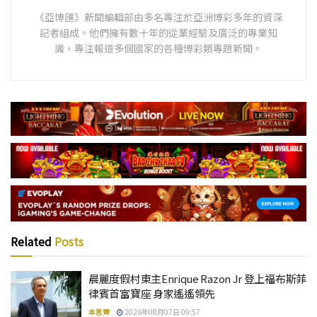
《亞博匯》新聞編輯部由多名專注於亞洲博彩多年的資深
記者組成。他們擁有數十年的從業經驗及廣泛的專業知
識，專注報道多個國家的各種博彩類專題新聞。
Related
Posts
晨麗度假村東主Enrique Razon Jr 登上福布斯菲
律賓首富寶座 身家遙遙領先
本思齊
2026年08月07日 09:57