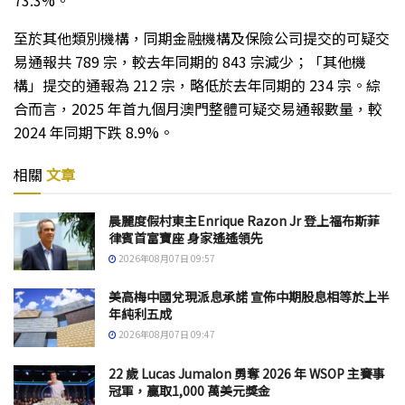
73.3%。
至於其他類別機構，同期金融機構及保險公司提交的可疑交
易通報共 789 宗，較去年同期的 843 宗減少；「其他機
構」提交的通報為 212 宗，略低於去年同期的 234 宗。綜
合而言，2025 年首九個月澳門整體可疑交易通報數量，較
2024 年同期下跌 8.9%。
相關
文章
晨麗度假村東主Enrique Razon Jr 登上福布斯菲
律賓首富寶座 身家遙遙領先
2026年08月07日 09:57
美高梅中國兌現派息承諾 宣佈中期股息相等於上半
年純利五成
2026年08月07日 09:47
22 歲 Lucas Jumalon 勇奪 2026 年 WSOP 主賽事
冠軍，贏取1,000 萬美元獎金