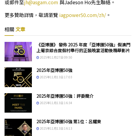
或郵件至
jh@asgam.com
與Jadeson Ho先生聯絡。
更多贊助詳情，敬請瀏覽
iagpower50.com/zh/
。
相關
文章
《亞博匯》 發佈 2025 年度「亞博匯50強」假澳門
上葡京綜合度假村舉行的正裝晚宴活動後精華影片
2025年11月27日 09:50
2025年亞博匯50強
2025年11月13日 17:03
2025年亞博匯50強：評委簡介
2025年11月13日 16:34
2025年亞博匯50強 第1位：呂耀東
2025年11月13日 16:13