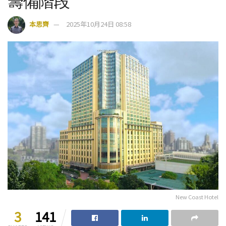
籌備階段
本思齊
2025年10月24日 08:58
New Coast Hotel
3
141