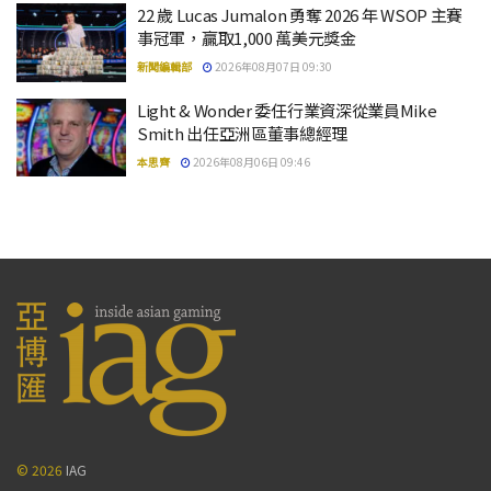
22 歲 Lucas Jumalon 勇奪 2026 年 WSOP 主賽
事冠軍，贏取1,000 萬美元獎金
新聞編輯部
2026年08月07日 09:30
Light & Wonder 委任行業資深從業員Mike
Smith 出任亞洲區董事總經理
本思齊
2026年08月06日 09:46
© 2026
IAG