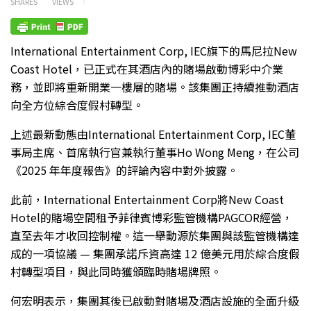
SHARES
VIEWS
International Entertainment Corp, IEC旗下的馬尼拉New
Coast Hotel，已正式在其酒店內的賭場啟動博彩中介業
務，並即將重新開業一樓層的賭場。該集團正持續推動酒店
向全方位綜合度假村轉型。
上述最新動態由International Entertainment Corp, IEC董
事局主席、首席執行官兼執行董事Ho Wong Meng，在公司
《2025 年年度報告》的評論內容中對外披露。
此前，International Entertainment Corp將New Coast
Hotel的賭場空間租予菲律賓博彩監管機構PAGCOR經營，
直至去年才收回控制權。這一舉動源於集團與該監管機構達
成的一項協議 — 集團承諾斥資高達 12 億美元用於綜合度假
村轉型項目，與此同時獲頒臨時賭場牌照。
何宏明表示，集團其後已啟動對賭場及酒店設施的全面升級