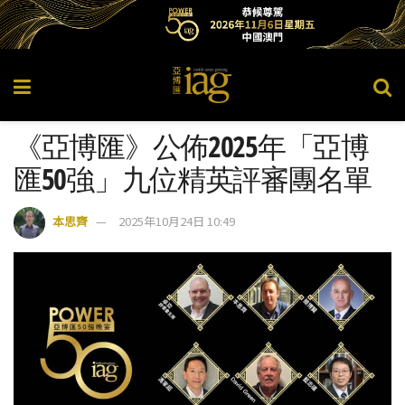
《亞博匯》公佈2025年「亞博
匯50強」九位精英評審團名單
本思齊
2025年10月24日 10:49