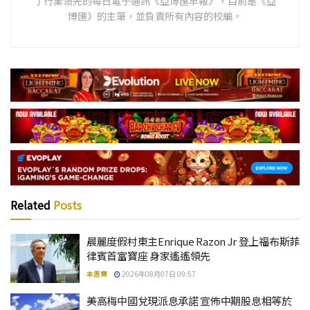
了行業領先的每日電子通訊《亞博匯早報》，目前是《亞
博匯》的主筆，並負責所有內容的校編。
Related
Posts
晨麗度假村東主Enrique Razon Jr 登上福布斯菲
律賓首富寶座 身家遙遙領先
本思齊
2026年08月07日 09:57
美高梅中國兌現派息承諾 宣佈中期股息相等於