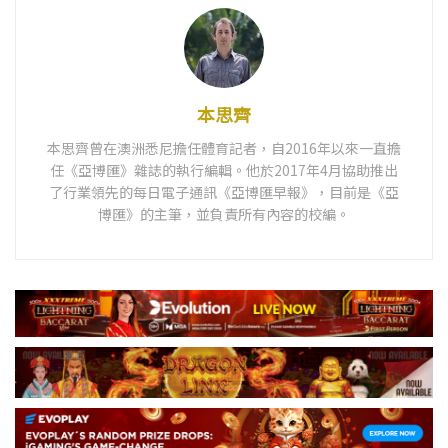
本思齊
本思齊曾在澳洲悉尼擔任體育記者，自2016年以來一直擔
任《亞博匯》雜誌的執行編輯。他於2017年4月協助推出
了行業領先的每日電子通訊《亞博匯早報》，目前是《亞
博匯》的主筆，並負責所有內容的校編。