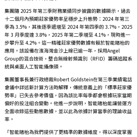
集團隨 2025 年第三季財務業績同步披露的數據顯示，過去
十二個月內預期莊家優勢率呈穩步上升態勢：2024 年第三
季為 3.5%，其後逐季遞增至 2024 年第四季的 3.7%，2025
年 3 月季度達 3.8%，2025 年第二季增至 4.1%，現時進一
步攀升至 4.2%。這一精確莊家優勢數據有賴於智能賭枱的
應用。該設備在濱海灣金沙上線已逾一年，採用Angel
Group的混合技術，整合無線射頻識別（RFID）籌碼追蹤系
統與桌面人工智能攝像頭。
集團董事長兼行政總裁Robert Goldstein在第三季業績電話
會議中詳述新計算方法時解釋，傳統意義上的「標準莊家優
勢率」已失去參考價值，因為該比率每季都會根據玩家當期
偏好的投注組合變動。他進一步說明，智能賭枱能讓營運方
全面收錄這些動態數據，並以此為依據計算當季的理論收益
率。
「智能賭枱為我們提供了更精準的數據維度，得以深度掌握