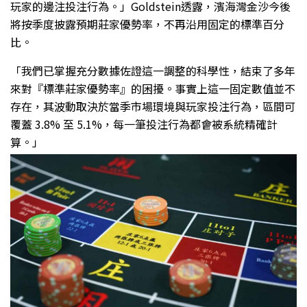
玩家的邊注投注行為。」Goldstein透露，濱海灣金沙今後
將按季度披露預期莊家優勢率，不再沿用固定的標準百分
比。
「我們已掌握充分數據佐證這一調整的科學性，結束了多年
來對『標準莊家優勢率』的困擾。事實上這一固定數值並不
存在，其波動取決於當季市場環境與玩家投注行為，區間可
覆蓋 3.8% 至 5.1%，每一筆投注行為都會被系統精確計
算。」