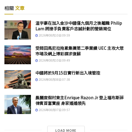
相關
文章
温宇豪在加入金沙中國僅九個月之後離職 Philip
Lam 將接手負責客戶忠誠計劃的營銷崗位
2026年08月10日 09:59
受岡田馬尼拉拖累集團第二季業績 UEC 主攻大眾
市場及網上博彩謀求復蘇
2026年08月10日 09:49
中國將於9月15日實行新出入境管控
2026年08月08日 07:38
晨麗度假村東主Enrique Razon Jr 登上福布斯菲
律賓首富寶座 身家遙遙領先
2026年08月07日 09:57
LOAD MORE