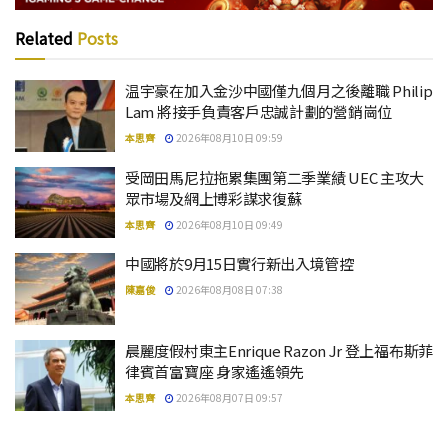
Related
Posts
温宇豪在加入金沙中國僅九個月之後離職 Philip
Lam 將接手負責客戶忠誠計劃的營銷崗位
本思齊
2026年08月10日 09:59
受岡田馬尼拉拖累集團第二季業績 UEC 主攻大
眾市場及網上博彩謀求復蘇
本思齊
2026年08月10日 09:49
中國將於9月15日實行新出入境管控
陳嘉俊
2026年08月08日 07:38
晨麗度假村東主Enrique Razon Jr 登上福布斯菲
律賓首富寶座 身家遙遙領先
本思齊
2026年08月07日 09:57