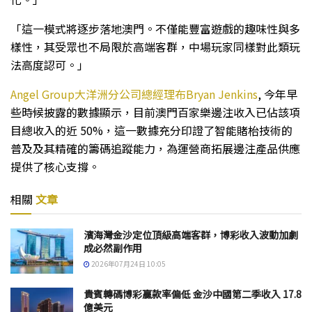
「這一模式將逐步落地澳門。不僅能豐富遊戲的趣味性與多
樣性，其受眾也不局限於高端客群，中場玩家同樣對此類玩
法高度認可。」
Angel Group大洋洲分公司總經理布Bryan Jenkins
, 今年早
些時候披露的數據顯示，目前澳門百家樂邊注收入已佔該項
目總收入的近 50%，這一數據充分印證了智能賭枱技術的
普及及其精確的籌碼追蹤能力，為運營商拓展邊注產品供應
提供了核心支撐。
相關
文章
濱海灣金沙定位頂級高端客群，博彩收入波動加劇
成必然副作用
2026年07月24日 10:05
貴賓轉碼博彩贏款率偏低 金沙中國第二季收入 17.8
億美元