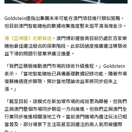
Goldstein還指出集團未來可能在澳門項目推行類似策略，
但目前澳門智能賭枱的數據收集進度暫未追平濱海灣金沙。
據《亞博匯》近期報道
，澳門博彩運營商目前仍處於百家樂
賭枱最佳邊注組合的探索階段，此前因過度推廣邊注導致收
益下滑的問題引發業界廣泛擔憂。
「我們正積極推動澳門市場的技術升級進程。」Goldstein
表示，「當地智能賭枱已具備基礎數據記錄功能，隨著市場
復蘇機遇逐步顯現，預計當地理論收益率將同步迎來上
漲。」
「截至目前，該模式在新加坡市場的成效更為顯著，但我們
正與澳門整個市場同步朝這一方向推進。但我們正與澳門全
行業同步推進相關落地工作。當前澳門賭場內邊注玩法已相
當普及，部分場景下主注區甚至因邊注的高人氣而被邊際
化。」​