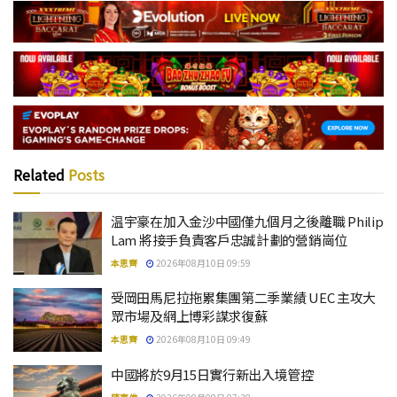
Related
Posts
温宇豪在加入金沙中國僅九個月之後離職 Philip
Lam 將接手負責客戶忠誠計劃的營銷崗位
本思齊
2026年08月10日 09:59
受岡田馬尼拉拖累集團第二季業績 UEC 主攻大
眾市場及網上博彩謀求復蘇
本思齊
2026年08月10日 09:49
中國將於9月15日實行新出入境管控