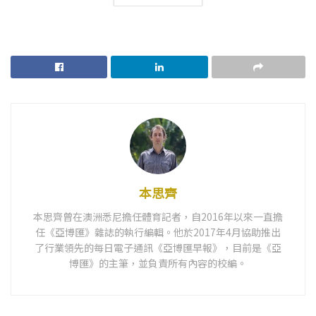
本思齊
本思齊曾在澳洲悉尼擔任體育記者，自2016年以來一直擔
任《亞博匯》雜誌的執行編輯。他於2017年4月協助推出
了行業領先的每日電子通訊《亞博匯早報》，目前是《亞
博匯》的主筆，並負責所有內容的校編。