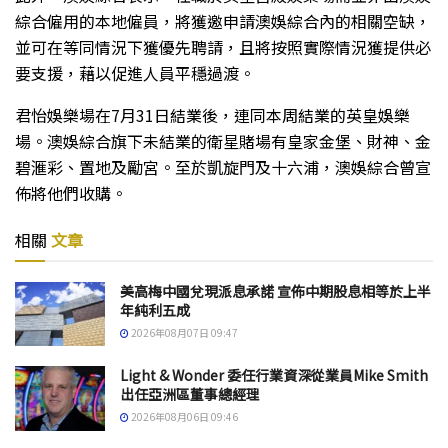
綜合僱用的本地僱員，將獲邀申請澳娛綜合內的相關空缺，
並可在等同情況下獲優先聘請，且將按照實際情況獲提供必
要支援，藉以促進人員平穩過渡。
君怡娛樂場在7月31日結業後，連同本周結業的英皇娛樂
場。澳娛綜合旗下未結業的衛星賭場有皇家金堡、財神、金
碧滙彩、置地及勵宮。至於凱旋門及十六浦，澳娛綜合曾宣
佈將他們收購。
相關
文章
美高梅中國兌現派息承諾 宣佈中期股息相等於上半
年純利五成
2026年08月07日 09:47
Light & Wonder 委任行業資深從業員Mike Smith
出任亞洲區董事總經理
2026年08月06日 09:46