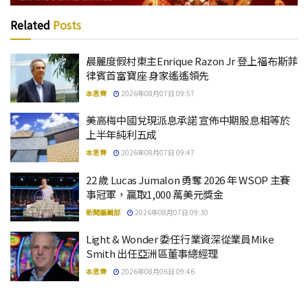
Related
Posts
晨麗度假村東主Enrique Razon Jr 登上福布斯菲
律賓首富寶座 身家遙遙領先
本思齊
2026年08月07日 09:57
美高梅中國兌現派息承諾 宣佈中期股息相等於
上半年純利五成
本思齊
2026年08月07日 09:47
22 歲 Lucas Jumalon 勇奪 2026 年 WSOP 主賽
事冠軍，贏取1,000 萬美元獎金
新聞編輯部
2026年08月07日 09:30
Light & Wonder 委任行業資深從業員Mike
Smith 出任亞洲區董事總經理
本思齊
2026年08月06日 09:46