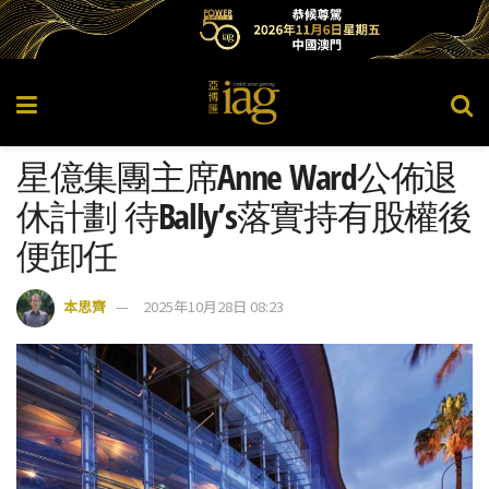
星億集團主席Anne Ward公佈退
休計劃 待Bally’s落實持有股權後
便卸任
本思齊
2025年10月28日 08:23