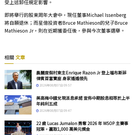
受上述卸任規定影響。
即將舉行的股東周年大會中，現任董事Michael Issenberg
將自願退休；而星億投資者Bruce Mathieson的兒子Bruce
Mathieson Jr，則在近期獲委任後，參與今次董事選舉。
相關
文章
晨麗度假村東主Enrique Razon Jr 登上福布斯菲
律賓首富寶座 身家遙遙領先
2026年08月07日 09:57
美高梅中國兌現派息承諾 宣佈中期股息相等於上半
年純利五成
2026年08月07日 09:47
22 歲 Lucas Jumalon 勇奪 2026 年 WSOP 主賽事
冠軍，贏取1,000 萬美元獎金