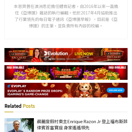
本思齊曾在澳洲悉尼擔任體育記者，自2016年以來一直擔
任《亞博匯》雜誌的執行編輯。他於2017年4月協助推出
了行業領先的每日電子通訊《亞博匯早報》，目前是《亞
博匯》的主筆，並負責所有內容的校編。
Related
Posts
晨麗度假村東主Enrique Razon Jr 登上福布斯菲
律賓首富寶座 身家遙遙領先