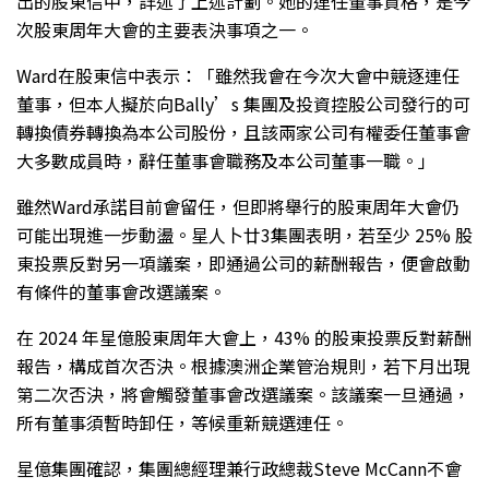
出的股東信中，詳述了上述計劃。她的連任董事資格，是今
次股東周年大會的主要表決事項之一。
Ward在股東信中表示：「雖然我會在今次大會中競逐連任
董事，但本人擬於向Bally’s 集團及投資控股公司發行的可
轉換債券轉換為本公司股份，且該兩家公司有權委任董事會
大多數成員時，辭任董事會職務及本公司董事一職。」
雖然Ward承諾目前會留任，但即將舉行的股東周年大會仍
可能出現進一步動盪。星人卜廿3集團表明，若至少 25% 股
東投票反對另一項議案，即通過公司的薪酬報告，便會啟動
有條件的董事會改選議案。
在 2024 年星億股東周年大會上，43% 的股東投票反對薪酬
報告，構成首次否決。根據澳洲企業管治規則，若下月出現
第二次否決，將會觸發董事會改選議案。該議案一旦通過，
所有董事須暫時卸任，等候重新競選連任。
星億集團確認，集團總經理兼行政總裁Steve McCann不會