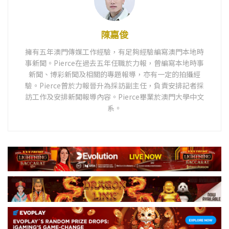
陳嘉俊
擁有五年澳門傳媒工作經驗，有足夠經驗編寫澳門本地時
事新聞。Pierce在過去五年任職於力報，曾編寫本地時事
新聞、博彩新聞及相關的專題報導，亦有一定的拍攝經
驗。Pierce曾於力報晉升為採訪副主任，負責安排記者採
訪工作及安排新聞報導內容。Pierce畢業於澳門大學中文
系。