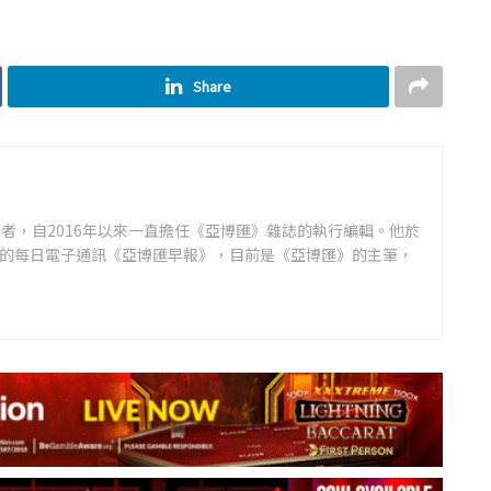
Share
者，自2016年以來一直擔任《亞博匯》雜誌的執行編輯。他於
領先的每日電子通訊《亞博匯早報》，目前是《亞博匯》的主筆，