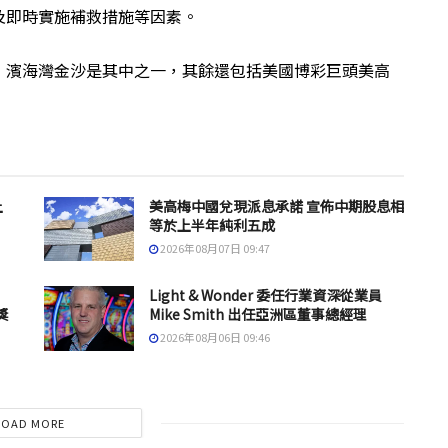
及即時實施補救措施等因素。
，濱海灣金沙是其中之一，其餘還包括美國博彩巨頭美高
上
美高梅中國兌現派息承諾 宣佈中期股息相
等於上半年純利五成
2026年08月07日 09:47
Light & Wonder 委任行業資深從業員
獎
Mike Smith 出任亞洲區董事總經理
2026年08月06日 09:46
LOAD MORE