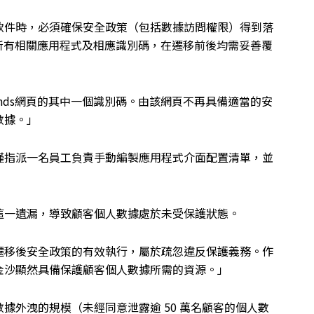
軟件時，必須確保安全政策（包括數據訪問權限）得到落
的所有相關應用程式及相應識別碼，在遷移前後均需妥善覆
Friends網頁的其中一個識別碼。由該網頁不再具備適當的安
數據。」
僅指派一名員工負責手動編製應用程式介面配置清單，並
這一遺漏，導致顧客個人數據處於未受保護狀態。
遷移後安全政策的有效執行，屬於疏忽違反保護義務。作
金沙顯然具備保護顧客個人數據所需的資源。」
據外洩的規模（未經同意泄露逾 50 萬名顧客的個人數