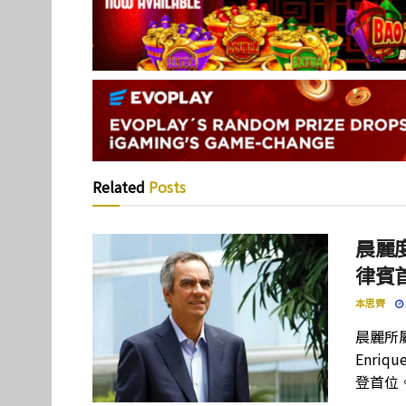
Related
Posts
晨麗度
律賓
本思齊
晨麗所屬母
Enriq
登首位