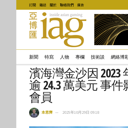
訂閱
雜誌
關於
聯絡我們
廣告
新聞
特寫
人物
專欄
技術談
網絡博
濱海灣金沙因 202
逾 24.3 萬美元 事件
會員
本思齊
2025年10月29日 09:18