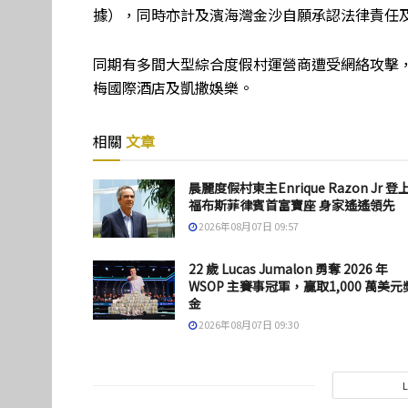
據），同時亦計及濱海灣金沙自願承認法律責任
同期有多間大型綜合度假村運營商遭受網絡攻擊
梅國際酒店及凱撒娛樂。
相關
文章
晨麗度假村東主Enrique Razon Jr 登
福布斯菲律賓首富寶座 身家遙遙領先
2026年08月07日 09:57
22 歲 Lucas Jumalon 勇奪 2026 年
WSOP 主賽事冠軍，贏取1,000 萬美元
金
2026年08月07日 09:30