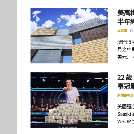
美高
半年
本思齊
澳門博彩
月之中期
美元）
22 歲
事冠軍
新聞編輯部
美國選手
Saas
WSOP