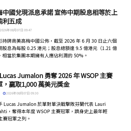
梅中國兌現派息承諾 宣佈中期股息相等於上
純利五成
2026年08月07日 09:47
持牌商美高梅中國公佈，截至 2026 年 6 月 30 日止六個
股息為每股 0.25 港元；股息總額達 9.5 億港元（1.21 億
，相當於集團本期擁有人應佔利潤的 50%。
 Lucas Jumalon 勇奪 2026 年 WSOP 主賽
，贏取1,000 萬美元獎金
2026年08月07日 09:30
 Lucas Jumalon 於單對單決戰擊敗芬蘭代表 Lauri
kilahti，奪得本年度 WSOP 主賽冠軍，躋身史上最年輕
 主賽冠軍之列。