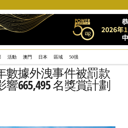
彩
活動
澳門
日本
區域
50强
3 年數據外洩事件被罰款
影響665,495 名獎賞計劃