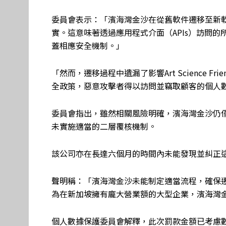
委員會表示：「濱海灣金沙在從舊軟件遷移至新
實。這意味著透過應用程式介面（APIs）訪問
蓋相應安全機制。」
「然而，遷移過程中遺漏了影響Art Science 
全政策，惡意攻擊者得以訪問並竊取顧客的個人
委員會指出，雖然相關風險明確，濱海灣金沙仍
未實施適當的二層覆核機制。
該公司亦在長達六個月的時間內未能發現並糾正
聲明稱：「濱海灣金沙未能制定適當流程，確保
為在新加坡擁有龐大營業額的大型企業，濱海灣
個人數據保護委員會解釋，此次罰款金額已考慮數